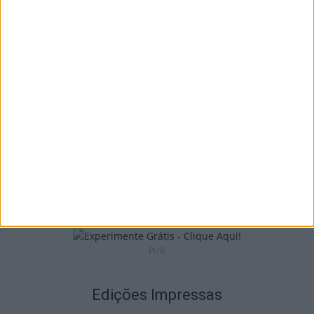
I Liga: Académico de Viseu quer travar
Benfica na Luz
7 de Agosto, 2026
Castro Daire: Jornadas da Juventude
arrancam com seis dias de atividades...
7 de Agosto, 2026
PUB
Edições Impressas