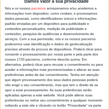
Damos valor à sua privacidade
Nós e os nossos
parceiros
armazenamos e/ou acedemos a
A autarquia de Nelas assume os custos com o
informações num dispositivo, como cookies, e processamos
equipamento, que está já a ser distribuído à população,
dados pessoais, como identificadores únicos e informações
evitando assim a necessidade de institucionalização de
padrão enviadas por um dispositivo para publicidade e
conteúdos personalizados, medição de publicidade e
idosos, já que permite que possam continuar nas suas
conteúdos, pesquisa de audiências e desenvolvimento de
casas e com o apoio necessário, sempre que dele
serviços.
Com a sua permissão, nós e os nossos parceiros
precisem.
poderemos usar identificação e dados de geolocalização
precisos através da procura de dispositivos. Poderá clicar para
consentir o processamento por nossa parte e pela parte dos
Esta e outras notícias para ouvir na Estação Diária – 96.8
nossos 1733 parceiros, conforme descrito acima. Em
FM ou em
www.968.fm
.
alternativa, poderá clicar para recusar o consentimento ou para
aceder a informações mais pormenorizadas e alterar as suas
Pub
preferências antes de dar consentimento.
Tenha em atenção
que algum processamento dos seus dados pessoais poderá
não exigir o seu consentimento, mas que tem o direito de se
opor a esse processamento. As suas preferências serão
aplicadas apenas a este website. Você pode alterar suas
TAGS
Eguard
GNR
Nelas
preferências ou retirar seu consentimento a qualquer momento
voltando a este site e clicando no botão "Privacidade" na parte