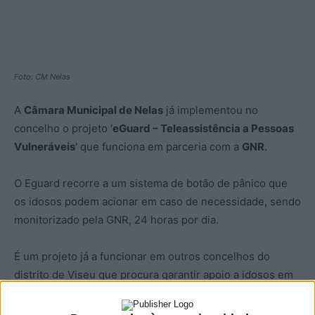
Foto: CM Nelas
A
Câmara Municipal de Nelas
já implementou no
concelho o projeto ‘
eGuard – Teleassistência a Pessoas
Vulneráveis’
que funciona em parceria com a
GNR
.
O Eguard recorre a um sistema de botão de pânico que
os idosos podem acionar em caso de necessidade, sendo
monitorizado pela GNR, 24 horas por dia.
É um projeto já a funcionar em outros concelhos do
distrito de Viseu que procura garantir apoio a idosos em
situações de vulnerabilidade, em casos isolamento ou
falta de apoio familiar.