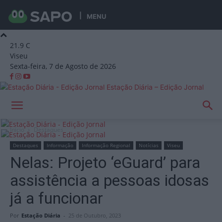
MENU
21.9
C
Viseu
Sexta-feira, 7 de Agosto de 2026
Estação Diária – Edição Jornal
Início
Destaques
Destaques
Informação
Informação Regional
Notícias
Viseu
Nelas: Projeto ‘eGuard’ para
assistência a pessoas idosas
já a funcionar
Por
Estação Diária
-
25 de Outubro, 2023