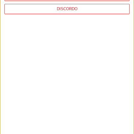
Nelas: Barragem de Girabolhos essencial
DISCORDO
para proteger o Baixo Mondego, defende
Ordem dos Engenheiros
PUB