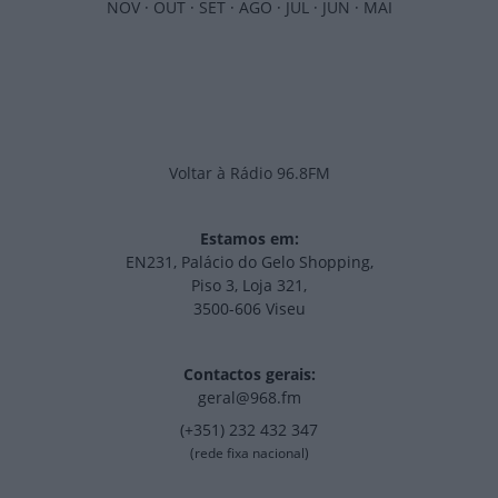
NOV
·
OUT
·
SET
·
AGO
·
JUL
·
JUN
·
MAI
Voltar à Rádio 96.8FM
Estamos em:
EN231, Palácio do Gelo Shopping,
Piso 3, Loja 321,
3500-606 Viseu
Contactos gerais:
geral@968.fm
(+351) 232 432 347
(rede fixa nacional)