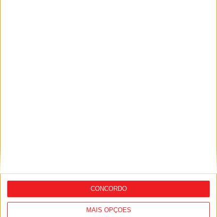
Viseu: GNR alerta para aumento do
abandono de animais no verão e lembra
que é crime
CONCORDO
MAIS OPÇÕES