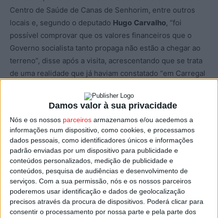
Centro de Saúde de Canas de Senhorim, entre outros
locais e, segundo o deputado
Hugo
Carvalho
, “foi
possível comprovar que os valores financeiros que o
Governo socialista tanto propaga não estão a chegar ao
terreno”, disse após a visita, acrescentando que se trata
de uma realidade que já haviam constatado “em Carregal
do Sal, na semana passada”.
Damos valor à sua privacidade
Na conversa que mantiveram com o presidente da
Nós e os nossos
parceiros
armazenamos e/ou acedemos a
autarquia de Nelas, Joaquim Amara, Hugo Carvalho
informações num dispositivo, como cookies, e processamos
adiantou que foi possível “conhecer melhor a realidade
dados pessoais, como identificadores únicos e informações
do concelho e a dificuldade que esta e outras autarquias
padrão enviadas por um dispositivo para publicidade e
conteúdos personalizados, medição de publicidade e
têm tido em lidar com as más decisões centralistas deste
conteúdos, pesquisa de audiências e desenvolvimento de
Governo, cuja solução apontada pelos governantes aos
serviços.
Com a sua permissão, nós e os nossos parceiros
nossos autarcas apenas tem sido uma: endividem-se
poderemos usar identificação e dados de geolocalização
mais”, disse o parlamentar ‘laranja’.
precisos através da procura de dispositivos. Poderá clicar para
consentir o processamento por nossa parte e pela parte dos