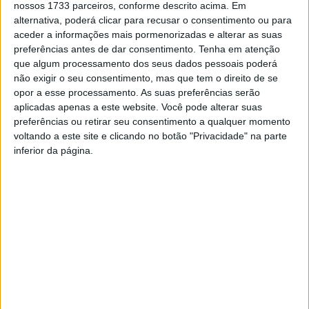
nossos 1733 parceiros, conforme descrito acima. Em
“Vejamos um exemplo de como aconteceu o processo de
alternativa, poderá clicar para recusar o consentimento ou para
transferência de competências na área da educação para
aceder a informações mais pormenorizadas e alterar as suas
as autarquias: faturas do gás e da eletricidade que foram
preferências antes de dar consentimento.
Tenha em atenção
estimadas pelo Governo por valores abaixo e que,
que algum processamento dos seus dados pessoais poderá
não exigir o seu consentimento, mas que tem o direito de se
entretanto, tiveram aumentos que têm estado a ser
opor a esse processamento. As suas preferências serão
compensados aos municípios. A tesouraria das
aplicadas apenas a este website. Você pode alterar suas
autarquias serve então para socorrer aquilo que é e que
preferências ou retirar seu consentimento a qualquer momento
foi um mau planeamento e má orçamentação dos valores
voltando a este site e clicando no botão "Privacidade" na parte
inferior da página.
pelo Estado?”, acrescentou Hugo Carvalho.
Os deputados tiveram ainda a oportunidade de conhecer
as instalações da Escola Secundária de Nelas, que
aguarda obras de requalificação há vários anos e que
Hugo Carvalho remete para “um défice escondido pela
falta de investimento público que o Governo
protagonizou e que agora desresponsabilizou para as
autarquias”.