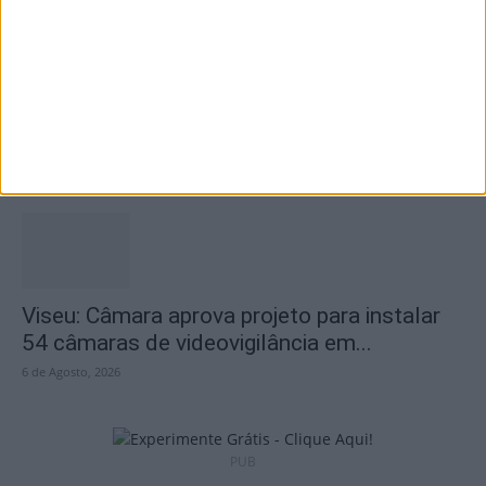
Tondela: Exposição de Fórmula 1 no Museu
do Caramulo ultrapassa os...
6 de Agosto, 2026
Viseu: Câmara aprova projeto para instalar
54 câmaras de videovigilância em...
6 de Agosto, 2026
PUB