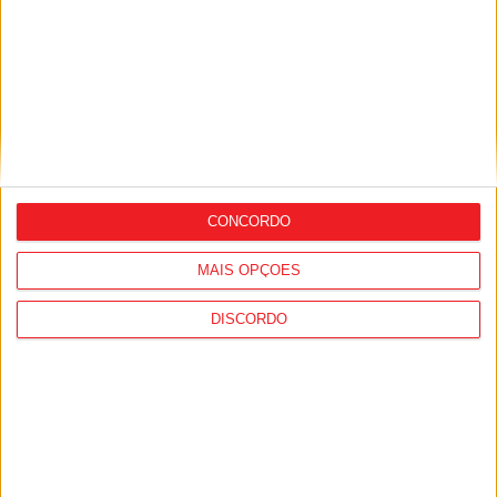
Nelas: Barragem de Girabolhos essencial
para proteger o Baixo Mondego, defende
CONCORDO
Ordem dos Engenheiros
MAIS OPÇÕES
DISCORDO
Nelas: Município está a requalificar a