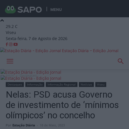
MENU
29.2
C
Viseu
Sexta-feira, 7 de Agosto de 2026
Estação Diária – Edição Jornal
Início
Destaques
Destaques
Informação
Informação Regional
Notícias
Viseu
Nelas: PSD acusa Governo
de investimento de ‘mínimos
olímpicos’ no concelho
Por
Estação Diária
-
18 de Maio, 2023