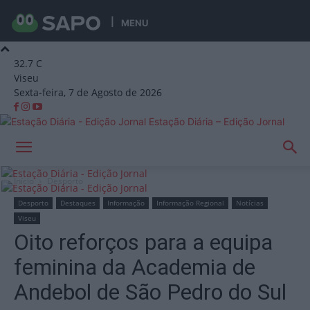
MENU
32.7
C
Viseu
Sexta-feira, 7 de Agosto de 2026
Estação Diária – Edição Jornal
Início
Desporto
Desporto
Destaques
Informação
Informação Regional
Notícias
Viseu
Oito reforços para a equipa
feminina da Academia de
Andebol de São Pedro do Sul