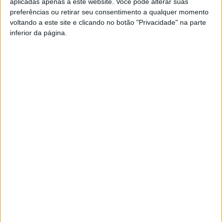
aplicadas apenas a este website. Você pode alterar suas
título.
preferências ou retirar seu consentimento a qualquer momento
voltando a este site e clicando no botão "Privacidade" na parte
Esta e outras notícias para ouvir na Estação Diária – 96.8
inferior da página.
FM ou em
www.968.fm
Pub
TAGS
Academia de Andebol de São Pedro do Sul
Andebol Feminino
São Pedro do Sul
Artigo anterior
Próximo artigo