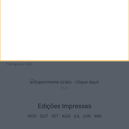
7 de Agosto, 2026
Viseu: Associação de Vila Chã de Sá
inaugura lar de 4,5...
7 de Agosto, 2026
PUB
Edições Impressas
NOV
·
OUT
·
SET
·
AGO
·
JUL
·
JUN
·
MAI