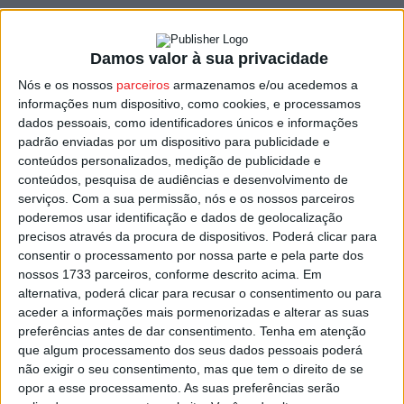
passada apontou 73 golos em 30 partidas e
Mónica
Soares
, lateral esquerda com passagens por equipas da
Damos valor à sua privacidade
Alemanha e de Espanha, e que na época passada na
formação de Aveiro marcou 139 golos em 31 encontros.
Nós e os nossos
parceiros
armazenamos e/ou acedemos a
informações num dispositivo, como cookies, e processamos
dados pessoais, como identificadores únicos e informações
Na lista de reforços da Academia de Andebol de São
padrão enviadas por um dispositivo para publicidade e
Pedro do Sul ainda os nomes da guarda-redes
Beatriz
conteúdos personalizados, medição de publicidade e
Barradas
(ex-CA Leça),
Francisca João
e
Vera Costa
conteúdos, pesquisa de audiências e desenvolvimento de
serviços.
Com a sua permissão, nós e os nossos parceiros
(ex-Maiastars), a angolana
Alexandra Shunu
(ex-1.º de
poderemos usar identificação e dados de geolocalização
Agosto), e as brasileiras
Bruna
Simionato
(ex-ZRK Vrbas)
precisos através da procura de dispositivos. Poderá clicar para
e
Bruna
Caroline
(ex-Corinthians).
consentir o processamento por nossa parte e pela parte dos
nossos 1733 parceiros, conforme descrito acima. Em
alternativa, poderá clicar para recusar o consentimento ou para
A Academia entra em competição no próximo fim-de-
aceder a informações mais pormenorizadas e alterar as suas
semana para jornada dupla de arranque da I Divisão de
preferências antes de dar consentimento.
Tenha em atenção
Andebol Feminino, domingo, sábado com a receção ao
que algum processamento dos seus dados pessoais poderá
Maiastars e no domingo, dia 25 de setembro, jogo no
não exigir o seu consentimento, mas que tem o direito de se
opor a esse processamento. As suas preferências serão
Pavilhão da Luz, frente ao Benfica, campeão nacional em