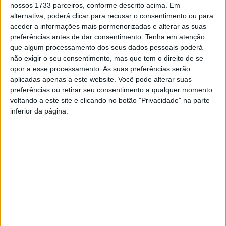
incluindo Alcanena, Torres Vedras, Lixa, Montemor-o-
nossos 1733 parceiros, conforme descrito acima. Em
Velho, Águeda, Sobral da Adiça e Castelo de Paiva.
alternativa, poderá clicar para recusar o consentimento ou para
aceder a informações mais pormenorizadas e alterar as suas
preferências antes de dar consentimento.
Tenha em atenção
A GNR fiscalizou 34.063 condutores, detendo 134 por
que algum processamento dos seus dados pessoais poderá
condução com taxa de álcool no sangue igual ou superior
não exigir o seu consentimento, mas que tem o direito de se
a 1,2 g/l e 67 por falta de carta. Foram ainda registadas
opor a esse processamento. As suas preferências serão
aplicadas apenas a este website. Você pode alterar suas
5.558 contraordenações, sobretudo por excesso de
preferências ou retirar seu consentimento a qualquer momento
velocidade, falta de inspeção e incumprimento do uso do
voltando a este site e clicando no botão "Privacidade" na parte
cinto de segurança.
inferior da página.
A PSP realizou 258 detenções, 144 das quais por crimes
rodoviários, e apreendeu armas, munições e mais de 12
mil artigos pirotécnicos. As operações de Natal e Ano
Novo decorrem entre 18 de dezembro e 4 de janeiro.
Esta e outras notícias para ouvir na Estação Diária – 96.8
FM ou em
www.968.fm
.