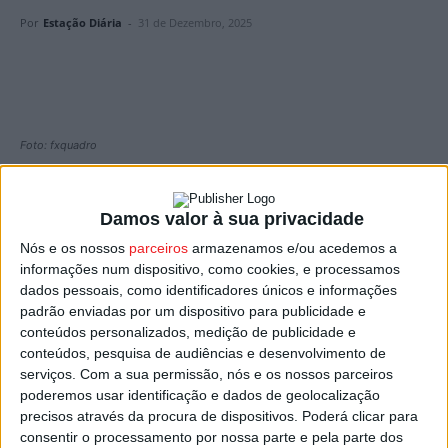
Por
Estação Diária
-
31 de Dezembro, 2025
Foto: fxquadro
Nove pessoas perderam a vida nas estradas portuguesas
e 215 condutores foram detidos por excesso de álcool
Damos valor à sua privacidade
nos primeiros quatro dias da
Operação Ano Novo
da
PSP
Nós e os nossos
parceiros
armazenamos e/ou acedemos a
e da
GNR
. Entre sábado e terça-feira, as duas forças de
informações num dispositivo, como cookies, e processamos
dados pessoais, como identificadores únicos e informações
segurança registaram 1.259 acidentes rodoviários, que
padrão enviadas por um dispositivo para publicidade e
provocaram ainda 27 feridos graves e 356 ligeiros.
conteúdos personalizados, medição de publicidade e
conteúdos, pesquisa de audiências e desenvolvimento de
As vítimas mortais resultaram de acidentes ocorridos em
serviços.
Com a sua permissão, nós e os nossos parceiros
poderemos usar identificação e dados de geolocalização
Vila Nova de Gaia e Lisboa (Benfica), no âmbito da PSP, e
precisos através da procura de dispositivos. Poderá clicar para
em vários pontos do país sob jurisdição da GNR,
consentir o processamento por nossa parte e pela parte dos