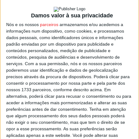
dos quais 5.655.411 pelo Sistema Nacional de Controlo
de Velocidade (SINCRO).
Damos valor à sua privacidade
Nós e os nossos
parceiros
armazenamos e/ou acedemos a
No total, foram contabilizadas 24.940 infrações
informações num dispositivo, como cookies, e processamos
rodoviárias, entre as quais 662 por condução sob efeito
dados pessoais, como identificadores únicos e informações
do álcool.
padrão enviadas por um dispositivo para publicidade e
conteúdos personalizados, medição de publicidade e
conteúdos, pesquisa de audiências e desenvolvimento de
Durante a campanha, as autoridades registaram um total
serviços.
Com a sua permissão, nós e os nossos parceiros
de 2.571 acidentes, dos quais resultaram 11 mortos, 33
poderemos usar identificação e dados de geolocalização
feridos graves e 800 ligeiros.
precisos através da procura de dispositivos. Poderá clicar para
consentir o processamento por nossa parte e pela parte dos
nossos 1733 parceiros, conforme descrito acima. Em
No mesmo período de 2024, tinham sido contabilizados
alternativa, poderá clicar para recusar o consentimento ou para
mais 276 acidentes, menos dois mortos e mais 16 feridos
aceder a informações mais pormenorizadas e alterar as suas
graves e 86 ligeiros.
preferências antes de dar consentimento.
Tenha em atenção
que algum processamento dos seus dados pessoais poderá
Esta foi a oitava das 11 campanhas previstas para este
não exigir o seu consentimento, mas que tem o direito de se
opor a esse processamento. As suas preferências serão
ano no Plano Nacional de Fiscalização, tendo já sido
aplicadas apenas a este website. Você pode alterar suas
fiscalizados 493.651 condutores e controlados por radar