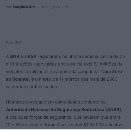
Por
Estação Diária
-
26 de Agosto, 2025
Foto: GNR
A
GNR
e a
PSP
registaram, na última semana, cerca de 25
mil infrações rodoviárias entre os mais de 6,1 milhões de
veículos fiscalizados no âmbito da campanha ‘
Taxa Zero
ao Volante
’, e um total de 11 mortos nos mais de 2500
acidentes contabilizados.
Números divulgado em comunicado conjunto da
Autoridade Nacional de Segurança Rodoviária (ANSR)
,
e das duas forças de segurança, que revelam que entre
19 e 25 de agosto, foram fiscalizados 6.058.908 veículos,