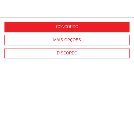
Viseu: GNR alerta para aumento do
abandono de animais no verão e lembra
que é crime
CONCORDO
MAIS OPÇÕES
DISCORDO
Nacional: PSP deteve no primeiro
semestre mais de 100 pessoas por furto
de viaturas