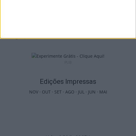
Futebol: Jogadores do Académico e
Tondela vão exibir distinções oficiais nas...
7 de Agosto, 2026
PUB
Edições Impressas
NOV
·
OUT
·
SET
·
AGO
·
JUL
·
JUN
·
MAI