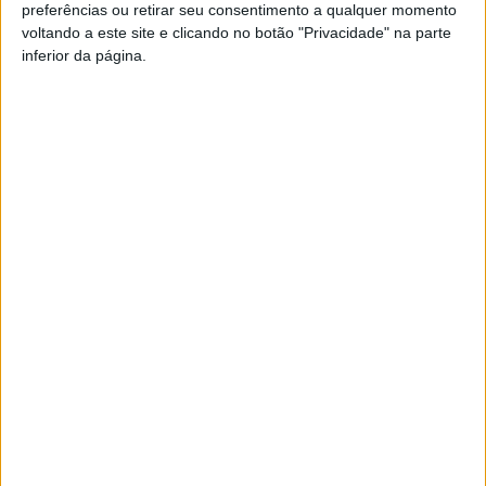
preferências ou retirar seu consentimento a qualquer momento
45.814.238 veículos.
voltando a este site e clicando no botão "Privacidade" na parte
inferior da página.
Esta e outras notícias para ouvir na Estação Diária – 96.8
FM ou em
www.968.fm
.
Pub
TAGS
ANSR
GNR
PSP
Taxa Zero ao Volante
Artigo anterior
Próximo artigo