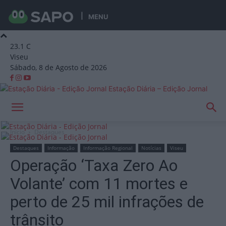
MENU
23.1
C
Viseu
Sábado, 8 de Agosto de 2026
Estação Diária – Edição Jornal
Início
Destaques
Destaques
Informação
Informação Regional
Notícias
Viseu
Operação ‘Taxa Zero Ao
Volante’ com 11 mortes e
perto de 25 mil infrações de
trânsito