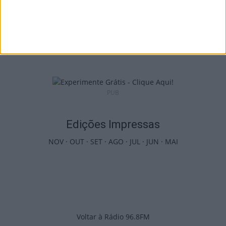
Castro Daire: Jornadas da Juventude
arrancam com seis dias de atividades...
7 de Agosto, 2026
PUB
Edições Impressas
NOV
·
OUT
·
SET
·
AGO
·
JUL
·
JUN
·
MAI
Voltar à Rádio 96.8FM