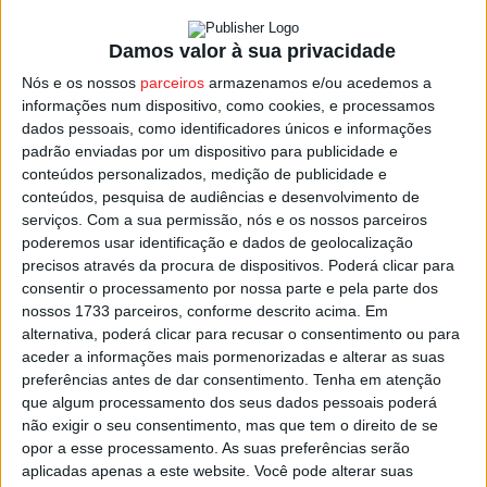
nosso território no mapa internacional do Padel”, frisa o
autarca.
Damos valor à sua privacidade
Nós e os nossos
parceiros
armazenamos e/ou acedemos a
Homologado pela Federação Portuguesa de Padel, além
informações num dispositivo, como cookies, e processamos
dos três municípios, envolve ainda o
Clube New Padel
dados pessoais, como identificadores únicos e informações
Chão da Fonte
, o
Tondela Padel Club
e do
MPadel
.
padrão enviadas por um dispositivo para publicidade e
conteúdos personalizados, medição de publicidade e
conteúdos, pesquisa de audiências e desenvolvimento de
O Master Padel Dão Lafões vai decorrer em 13 campos
serviços.
Com a sua permissão, nós e os nossos parceiros
cobertos, dos quais quatro são em Viseu, três em
poderemos usar identificação e dados de geolocalização
Tondela e cinco em Castro Daire, além do Pavilhão
precisos através da procura de dispositivos. Poderá clicar para
consentir o processamento por nossa parte e pela parte dos
Multiusos de Viseu, que irá acolher a Final no dia 25 de
nossos 1733 parceiros, conforme descrito acima. Em
maio.
alternativa, poderá clicar para recusar o consentimento ou para
aceder a informações mais pormenorizadas e alterar as suas
O torneio tem um prize monney de 25 mil euros.
preferências antes de dar consentimento.
Tenha em atenção
que algum processamento dos seus dados pessoais poderá
não exigir o seu consentimento, mas que tem o direito de se
opor a esse processamento. As suas preferências serão
aplicadas apenas a este website. Você pode alterar suas