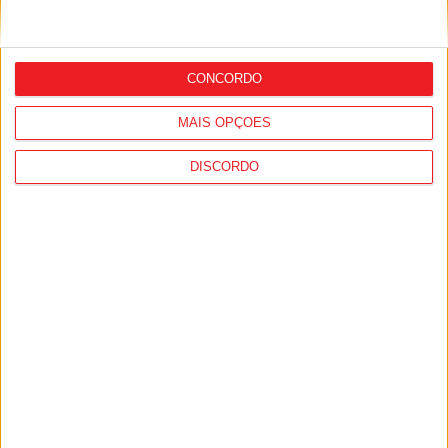
Viseu: Associação de Vila Chã de Sá
inaugura lar de 4,5 milhões com
CONCORDO
capacidade para 63 idosos
MAIS OPÇÕES
DISCORDO
Futebol: Académico de Viseu garante
avançado marroquino