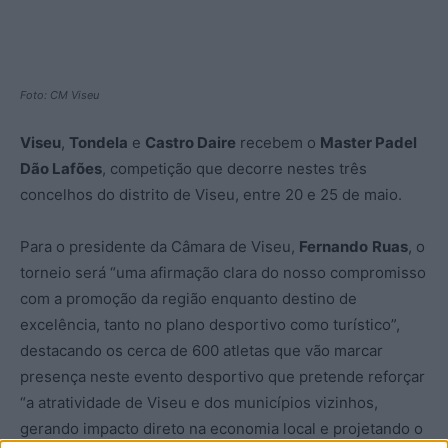
Foto: CM Viseu
Viseu
,
Tondela
e
Castro Daire
recebem o
Master Padel
Dão Lafões
, competição que decorre nestes três
concelhos do distrito de Viseu, entre 20 e 25 de maio.
Para o presidente da Câmara de Viseu,
Fernando
Ruas
, o
torneio será “uma afirmação clara do nosso compromisso
com a promoção da região enquanto destino de
excelência, tanto no plano desportivo como turístico”,
destacando os cerca de 600 atletas que vão marcar
presença neste evento desportivo que pretende reforçar
“a atratividade de Viseu e dos municípios vizinhos,
gerando impacto direto na economia local e projetando o