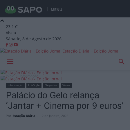
MENU
23.1
C
Viseu
Sábado, 8 de Agosto de 2026
Estação Diária – Edição Jornal
Início
Informação
Informação
LifeStyle
Negócios
Viseu
Palácio do Gelo relança
‘Jantar + Cinema por 9 euros’
Por
Estação Diária
-
12 de Janeiro, 2022