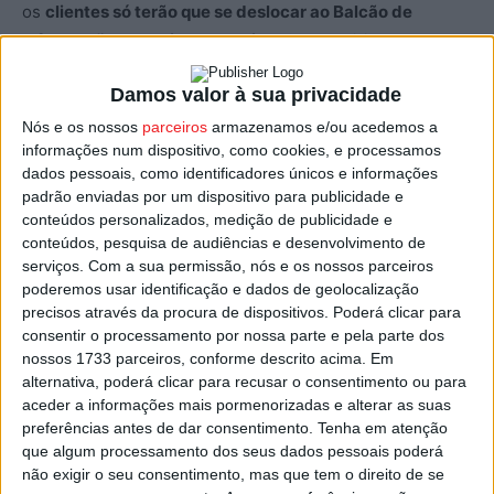
os
clientes só terão que se deslocar ao Balcão de
Informações, localizado no piso -2
e adquirirem os
vouchers que dão acesso a ver um filme e a jantar
em
Damos valor à sua privacidade
qualquer um dos restaurantes aderentes – AliBaba Kebab
Haus; Chef China; Greens; H3; McDonald’s; Pans,
Nós e os nossos
parceiros
armazenamos e/ou acedemos a
informações num dispositivo, como cookies, e processamos
Pastelaria do Palácio; Pizza Hut; Quiosque Jota Cake
dados pessoais, como identificadores únicos e informações
(Piso -2); Santa Grelha e Soupa.
padrão enviadas por um dispositivo para publicidade e
conteúdos personalizados, medição de publicidade e
Cada um dos restaurantes ou espaços de restauração
conteúdos, pesquisa de audiências e desenvolvimento de
serviços.
Com a sua permissão, nós e os nossos parceiros
apresenta menus variados que poderão ser conhecidos
poderemos usar identificação e dados de geolocalização
na consulta do regulamento desta campanha, disponível
precisos através da procura de dispositivos. Poderá clicar para
em
www.palaciodogelo.pt
.
consentir o processamento por nossa parte e pela parte dos
nossos 1733 parceiros, conforme descrito acima. Em
alternativa, poderá clicar para recusar o consentimento ou para
O Palácio do Gelo Shopping, os Cinemas NOS e os
aceder a informações mais pormenorizadas e alterar as suas
restaurantes do centro comercial adotam todos os
preferências antes de dar consentimento.
Tenha em atenção
procedimentos de higiene e segurança emanados pela
que algum processamento dos seus dados pessoais poderá
Direção-Geral da Saúde, o que assegura aos clientes e
não exigir o seu consentimento, mas que tem o direito de se