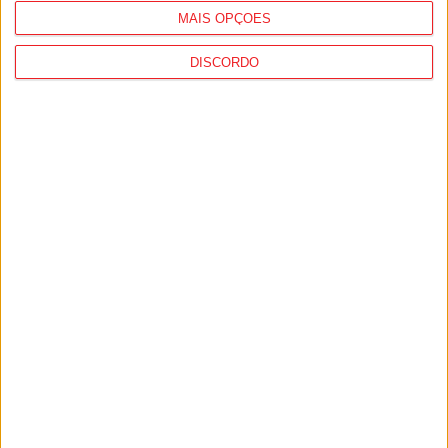
MAIS OPÇÕES
DISCORDO
Viseu: Associação de Vila Chã de Sá
inaugura lar de 4,5 milhões com
capacidade para 63 idosos