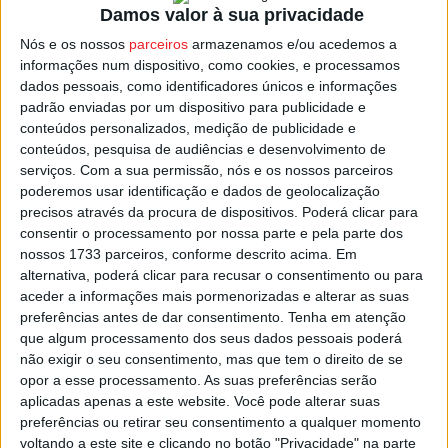
Damos valor à sua privacidade
Reprodutor
Nós e os nossos
parceiros
armazenamos e/ou acedemos a
00:00
00:00
informações num dispositivo, como cookies, e processamos
de
O Viseu 2001 / Palácio do Gelo foi despromovido à II
dados pessoais, como identificadores únicos e informações
áudio
Divisão depois de não ter conseguido pontuar frente aos
padrão enviadas por um dispositivo para publicidade e
conteúdos personalizados, medição de publicidade e
Leões de Porto Salvo, acabando o campeonato com os
conteúdos, pesquisa de audiências e desenvolvimento de
mesmos pontos do Candoso, mas com desvantagem no
serviços.
Com a sua permissão, nós e os nossos parceiros
confronto direto, com uma derrota por 2-0 na primeira
poderemos usar identificação e dados de geolocalização
volta e um empate a dois golos no Pavilhão Cidade de
precisos através da procura de dispositivos. Poderá clicar para
consentir o processamento por nossa parte e pela parte dos
Viseu.
nossos 1733 parceiros, conforme descrito acima. Em
alternativa, poderá clicar para recusar o consentimento ou para
Esta e outras notícias para ouvir na Estação Diária – 96.8
aceder a informações mais pormenorizadas e alterar as suas
FM ou em
www.968.fm
.
preferências antes de dar consentimento.
Tenha em atenção
que algum processamento dos seus dados pessoais poderá
não exigir o seu consentimento, mas que tem o direito de se
Pub
opor a esse processamento. As suas preferências serão
aplicadas apenas a este website. Você pode alterar suas
preferências ou retirar seu consentimento a qualquer momento
voltando a este site e clicando no botão "Privacidade" na parte