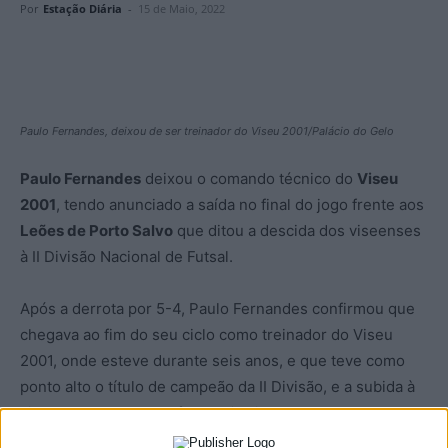
Por
Estação Diária
-
15 de Maio, 2022
Paulo Fernandes, deixou de ser treinador do Viseu 2001/Palácio do Gelo
Paulo Fernandes
deixou o comando técnico do
Viseu
2001
, tendo anunciado a saída no final do jogo frente aos
Leões de Porto Salvo
que ditou a descida dos viseenses
à II Divisão Nacional de Futsal.
Após a derrota por 5-4, Paulo Fernandes confirmou que
chegava ao fim do seu ciclo como treinador do Viseu
2001, onde esteve durante seis anos, e que teve como
ponto alto o título de campeão da II Divisão, e a subida à
Liga de Futsal, onde a formação viseense esteve nas
últimas quatro temporadas.