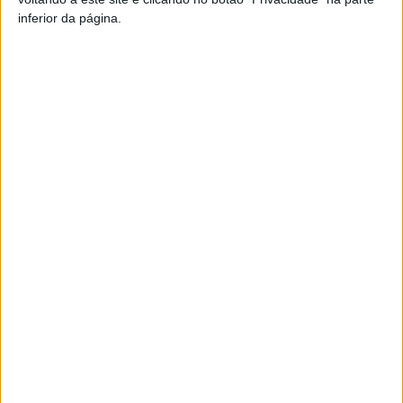
inferior da página.
Artigo anterior
Próximo artigo
São Pedro do Sul: Termas e
Redução da luz artificial
Turismo Portugal juntos em
assinala Semana Mundial do
projeto de plataforma digital
Espaço em Lamego
ARTIGOS RELACIONADOS
Mais do autor