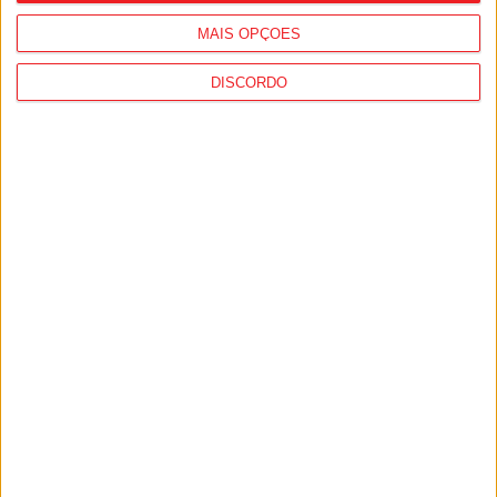
MAIS OPÇÕES
DISCORDO
Penalva do Castelo: Taekwondo Clube
do Dão colecionou pódios na Covilhã