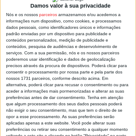
Damos valor à sua privacidade
Nós e os nossos
parceiros
armazenamos e/ou acedemos a
O programa inclui pela manhã a primeira edição do Trail
informações num dispositivo, como cookies, e processamos
Maçã Bravo de Esmolfe onde os participantes poderão
dados pessoais, como identificadores únicos e informações
optar por uma caminhada de 9 km, um trail curto de 12
padrão enviadas por um dispositivo para publicidade e
km ou o trail longo de 18 km.
conteúdos personalizados, medição de publicidade e
conteúdos, pesquisa de audiências e desenvolvimento de
serviços.
Com a sua permissão, nós e os nossos parceiros
Destaque ainda para o VI concurso ‘Delicia de Maçã
poderemos usar identificação e dados de geolocalização
Bravo de Esmolfe’ marcado para as 14:30.
precisos através da procura de dispositivos. Poderá clicar para
consentir o processamento por nossa parte e pela parte dos
Esta e outras notícias para ouvir na Estação Diária – 96.8
nossos 1731 parceiros, conforme descrito acima. Em
alternativa, poderá clicar para recusar o consentimento ou para
FM ou em
www.968.fm
aceder a informações mais pormenorizadas e alterar as suas
preferências antes de dar consentimento.
Tenha em atenção
Pub
que algum processamento dos seus dados pessoais poderá
não exigir o seu consentimento, mas que tem o direito de se
opor a esse processamento. As suas preferências serão
aplicadas apenas a este website. Você pode alterar suas
TAGS
Feira da Maça
Penalva do Castelo
preferências ou retirar seu consentimento a qualquer momento
voltando a este site e clicando no botão "Privacidade" na parte