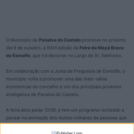
O Município de
Penalva do Castelo
promove no próximo
dia 9 de outubro, a XXVI edição da
Feira da Maçã Bravo
de Esmolfe
, que irá decorrer no Largo de St. Ildefonso.
Em colaboração com a Junta de Freguesia de Esmolfe, o
município volta a promover uma das mais-valias
económicas do concelho e um dos principais produtos
endógenos de Penalva do Castelo.
A feira abre pelas 10:00, e tem um programa recheado a
pensar na animação dos muitos milhares de pessoas que
habitualmente marcam presença no certame,
destacando-se uma atuação de
Augusto Canário
.