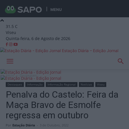
MENU
31.5
C
Viseu
Quinta-feira, 6 de Agosto de 2026
Estação Diária – Edição Jornal
Início
Destaques
Destaques
Informação
Informação Regional
Notícias
Viseu
Penalva do Castelo: Feira da
Maça Bravo de Esmolfe
regressa em outubro
Por
Estação Diária
-
3 de Outubro, 2022