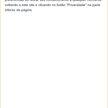
FM ou em
www.968.fm
voltando a este site e clicando no botão "Privacidade" na parte
inferior da página.
Pub
TAGS
Feira Maça Bravo de Esmolfe
Penalva do Castelo
Quim Barreiros
Viseu
Artigo anterior
Próximo artigo
Liga 2: Académico mais de
Incêndios: Câmara de Sátão
uma hora reduzido a 10
aponta para um milhão de
perdeu com o Portimonense
euros em prejuízos