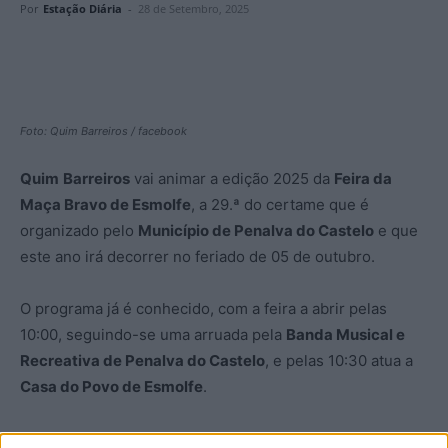
Por
Estação Diária
-
28 de Setembro, 2025
Foto: Quim Barreiros / facebook
Quim
Barreiros
vai animar a edição 2025 da
Feira da
Maça Bravo de Esmolfe
, a 29.ª do certame que é
organizado pelo
Município de Penalva do Castelo
e que
este ano irá decorrer no feriado de 05 de outubro.
O programa já é conhecido, com a feira a abrir pelas
10:00, seguindo-se uma arruada pela
Banda Musical e
Recreativa de Penalva do Castelo
, e pelas 10:30 atua a
Casa do Povo de Esmolfe
.
A tarde será dedicada ao IX concurso ‘
Delícia de Maçã