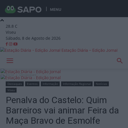
MENU
28.8
C
Viseu
Sábado, 8 de Agosto de 2026
Estação Diária – Edição Jornal
Início
Destaques
Destaques
Eventos
Informação
Informação Regional
Notícias
Viseu
Penalva do Castelo: Quim
Barreiros vai animar Feira da
Maça Bravo de Esmolfe