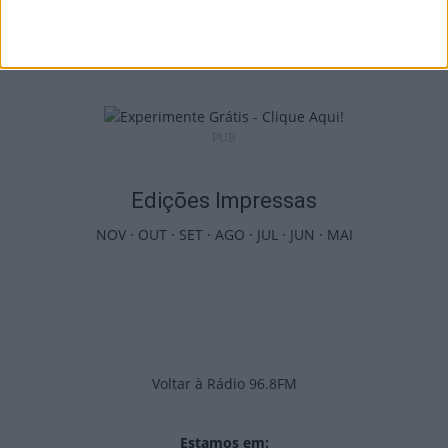
Futebol: Jogadores do Académico e
Tondela vão exibir distinções oficiais nas...
7 de Agosto, 2026
PUB
Edições Impressas
NOV
·
OUT
·
SET
·
AGO
·
JUL
·
JUN
·
MAI
Voltar à Rádio 96.8FM
Estamos em: