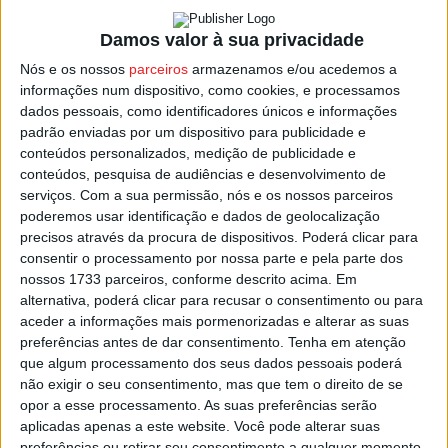
Bravo de Esmolfe
’, concurso, que segundo a autarquia
Damos valor à sua privacidade
penalvense, tem como objetivo “incentivar a criatividade,
a inovação e o empreendedorismo, desafiando os
Nós e os nossos
parceiros
armazenamos e/ou acedemos a
informações num dispositivo, como cookies, e processamos
participantes do concelho a criar uma proposta
dados pessoais, como identificadores únicos e informações
gastronómica (doce, salgada ou outra), com a Maçã Bravo
padrão enviadas por um dispositivo para publicidade e
de Esmolfe como ingrediente principal”.
conteúdos personalizados, medição de publicidade e
conteúdos, pesquisa de audiências e desenvolvimento de
serviços.
Com a sua permissão, nós e os nossos parceiros
Quanto à atuação de Quim Barreiros, vai subir ao palco
poderemos usar identificação e dados de geolocalização
pelas 16:00.
precisos através da procura de dispositivos. Poderá clicar para
consentir o processamento por nossa parte e pela parte dos
A
Feira da Maçã Bravo de Esmolfe
é um evento que
nossos 1733 parceiros, conforme descrito acima. Em
alternativa, poderá clicar para recusar o consentimento ou para
anualmente atrai milhares de pessoas ao concelho, e
aceder a informações mais pormenorizadas e alterar as suas
serve de promoção a uma das mais-valias económicas e
preferências antes de dar consentimento.
Tenha em atenção
um dos principais produtos endógenos de Penalva do
que algum processamento dos seus dados pessoais poderá
Castelo.
não exigir o seu consentimento, mas que tem o direito de se
opor a esse processamento. As suas preferências serão
aplicadas apenas a este website. Você pode alterar suas
Esta e outras notícias para ouvir na Estação Diária – 96.8
preferências ou retirar seu consentimento a qualquer momento