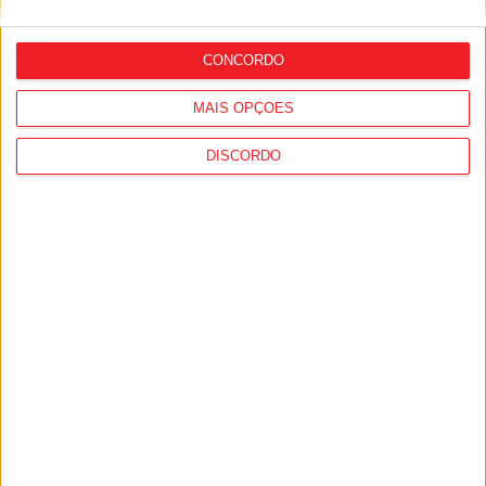
forma acentuada na próxima semana
CONCORDO
MAIS OPÇÕES
DISCORDO
Viseu: Associação de Vila Chã de Sá
inaugura lar de 4,5 milhões com
capacidade para 63 idosos