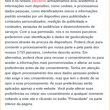
Nós e os nossos
parceiros
armazenamos e/ou acedemos a
informações num dispositivo, como cookies, e processamos
Pub
dados pessoais, como identificadores únicos e informações
padrão enviadas por um dispositivo para publicidade e
conteúdos personalizados, medição de publicidade e
conteúdos, pesquisa de audiências e desenvolvimento de
TAGS
Música Sacra
Penedono
Viseu
Vox Angelis
serviços.
Com a sua permissão, nós e os nossos parceiros
poderemos usar identificação e dados de geolocalização
precisos através da procura de dispositivos. Poderá clicar para
consentir o processamento por nossa parte e pela parte dos
nossos 1733 parceiros, conforme descrito acima. Em
alternativa, poderá clicar para recusar o consentimento ou para
aceder a informações mais pormenorizadas e alterar as suas
preferências antes de dar consentimento.
Tenha em atenção
que algum processamento dos seus dados pessoais poderá
Artigo anterior
Próximo artigo
não exigir o seu consentimento, mas que tem o direito de se
Sernancelhe: No fim-de-
Tondela: Artesanato
opor a esse processamento. As suas preferências serão
semana há ‘Momentos com
tradicional de Nandufe para
aplicadas apenas a este website. Você pode alterar suas
Vinho’ no Exposalão
ver no Terras de Besteiros
preferências ou retirar seu consentimento a qualquer momento
voltando a este site e clicando no botão "Privacidade" na parte
inferior da página.