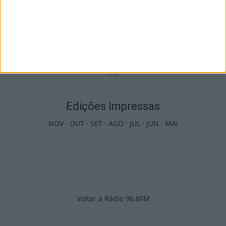
Tondela: Exposição de Fórmula 1 no Museu
do Caramulo ultrapassa os...
6 de Agosto, 2026
PUB
Edições Impressas
NOV
·
OUT
·
SET
·
AGO
·
JUL
·
JUN
·
MAI
Voltar à Rádio 96.8FM