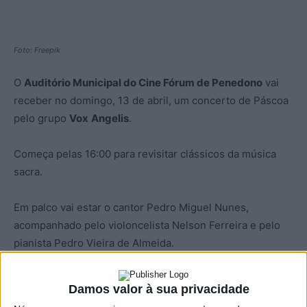
Foto: Freepik
O
Auditório Municipal do Cine Fórum de Penedono
vai
receber no domingo, 13 de abril, um concerto de Páscoa
pelo grupo
Vox
Angelis
.
Começa pelas 16:00 para revisitar clássicos da música
sacra.
Em palco vai estar o cantor Pedro Miguel Nunes,
acompanhado pelo violoncelista Nelson Ferreira e pelo
pianista Pedro Vieira de Almeida.
Esta e outras notícias para ouvir na Estação Diária – 96.8
Damos valor à sua privacidade
FM ou em
www.968.fm
.