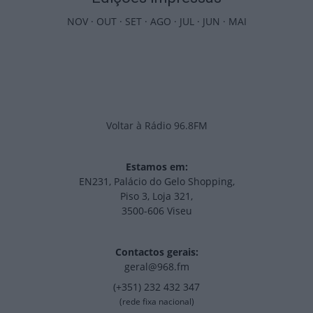
NOV
·
OUT
·
SET
·
AGO
·
JUL
·
JUN
·
MAI
Voltar à Rádio 96.8FM
Estamos em:
EN231, Palácio do Gelo Shopping,
Piso 3, Loja 321,
3500-606 Viseu
Contactos gerais:
geral@968.fm
(+351) 232 432 347
(rede fixa nacional)