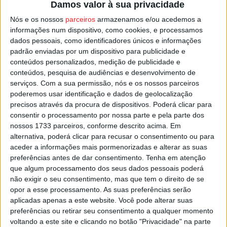
Damos valor à sua privacidade
A programação do Natal Encantado prossegue depois no
primeiro fim-de-semana de 2025, primeiro no dia 04 de
Nós e os nossos
parceiros
armazenamos e/ou acedemos a
informações num dispositivo, como cookies, e processamos
janeiro com a apresentação da peça ‘O Vison Azul’, pela
dados pessoais, como identificadores únicos e informações
companhia
Teatraço
, marcada para as 21:00, e no dia 05
padrão enviadas por um dispositivo para publicidade e
pelas 15:00, e também no Cine-Fórum, vai acontecer um
conteúdos personalizados, medição de publicidade e
Encontro de Janeiras.
conteúdos, pesquisa de audiências e desenvolvimento de
serviços.
Com a sua permissão, nós e os nossos parceiros
poderemos usar identificação e dados de geolocalização
Esta e outras notícias para ouvir na Estação Diária – 96.8
precisos através da procura de dispositivos. Poderá clicar para
FM ou em
www.968.fm
.
consentir o processamento por nossa parte e pela parte dos
nossos 1733 parceiros, conforme descrito acima. Em
Pub
alternativa, poderá clicar para recusar o consentimento ou para
aceder a informações mais pormenorizadas e alterar as suas
preferências antes de dar consentimento.
Tenha em atenção
que algum processamento dos seus dados pessoais poderá
não exigir o seu consentimento, mas que tem o direito de se
TAGS
Mara Pedro
Natal Encantado
Penedono
opor a esse processamento. As suas preferências serão
aplicadas apenas a este website. Você pode alterar suas
preferências ou retirar seu consentimento a qualquer momento
voltando a este site e clicando no botão "Privacidade" na parte