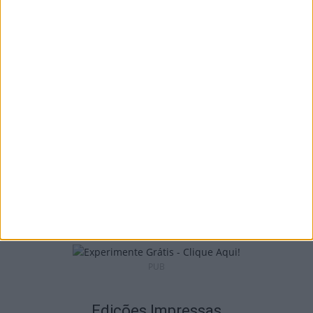
I Liga: Académico de Viseu quer travar
Benfica na Luz
7 de Agosto, 2026
Castro Daire: Jornadas da Juventude
arrancam com seis dias de atividades...
7 de Agosto, 2026
PUB
Edições Impressas