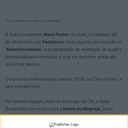
Foto: Mara Pedro / Mario Cantarinha
A fadista viseense
Mara
Pedro
vai atuar, no sábado, 28
de dezembro, em
Penedono
, num espetáculo inserido no
‘
Natal Encantado
’, a programação de animação da quadra
promovida pelo município e que vai decorrer ainda até
dia 06 de janeiro.
O concerto está marcado para as 21:00, no Cine-Fórum, e
tem entrada livre.
No mesmo espaço, mas no domingo, dia 29, o Natal
Encantado tem teatro com a
Hoste do Magriço
, pelas
16:00.