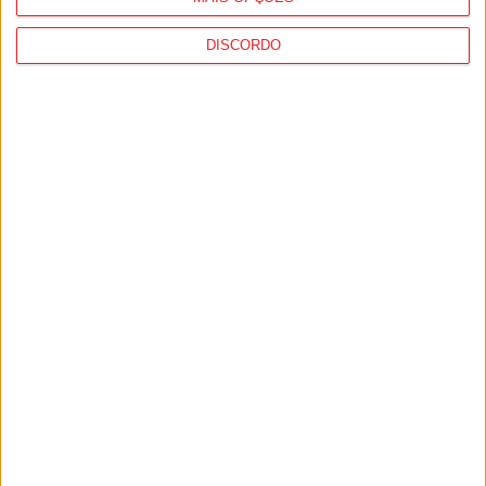
DISCORDO
Autárquicas2025: Sónia Numão fez
história para o PS em Penedono