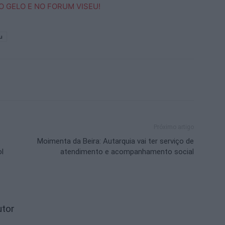
u
Próximo artigo
Moimenta da Beira: Autarquia vai ter serviço de
l
atendimento e acompanhamento social
utor