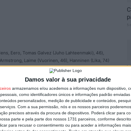
C
p
5 
llens, Eero, Tomas Galvez (Juho Lahteenmaki), 46),
 Armstrong, Laime (Vuorinen, 46), Hanninen (Lika, 74)
V
i
Damos valor à sua privacidade
M
onblom, Vuorinen, Kekarainen, Ternava, Lika e Juho
ceiros
armazenamos e/ou acedemos a informações num dispositivo, c
5 
essoais, como identificadores únicos e informações padrão enviadas 
conteúdos personalizados, medição de publicidade e conteúdos, pesqui
serviços.
Com a sua permissão, nós e os nossos parceiros poderemos 
ção precisos através da procura de dispositivos. Poderá clicar para co
ossa parte e pela parte dos nossos 1731 parceiros, conforme descrit
ão, Diogo Monteiro, João Moniz, Leonardo Barroso,
 clicar para recusar o consentimento ou para aceder a informações ma
s, João Gonçalves (Afonso Duarte, 77), Ivan Lima