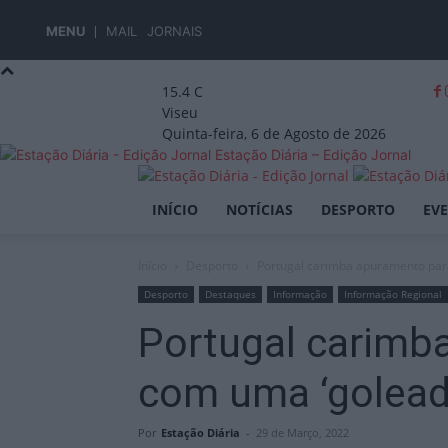
MENU
MAIL
JORNAIS
15.4
C
Viseu
Quinta-feira, 6 de Agosto de 2026
Estação Diária – Edição Jornal
INÍCIO
NOTÍCIAS
DESPORTO
EV
Início
Desporto
Portugal carimba apuramento para
Desporto
Destaques
Informação
Informação Regional
Portugal carimb
com uma ‘golead
Por
Estação Diária
-
29 de Março, 2022