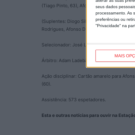
alterar as suas pref
(Tiago Pinto, 63), Afonso Moreira (Rodrigo 
seus dados pessoais
processamento. As s
preferências ou reti
(Suplentes: Diogo Silva, Luís Gomes, Gustav
"Privacidade" na part
Rodrigues, Afonso Duarte, Tiago Pinto e Ma
Selecionador: José Lima.
MAIS OP
Árbitro: Adam Ladebäck (Suécia).
Ação disciplinar: Cartão amarelo para Afons
(60).
Assistência: 573 espetadores.
Esta e outras notícias para ouvir na Estaç