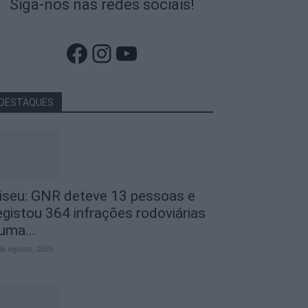
Siga-nos nas redes sociais!
Facebook
Instagram
YouTube
DESTAQUES
iseu: GNR deteve 13 pessoas e
egistou 364 infrações rodoviárias
uma...
de Agosto, 2026