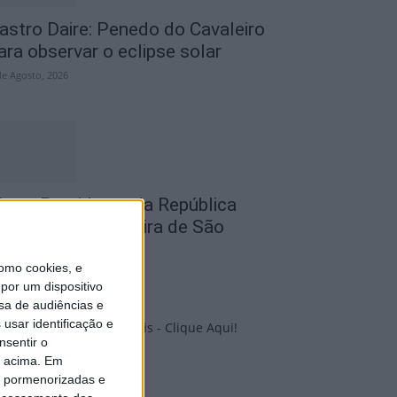
astro Daire: Penedo do Cavaleiro
ara observar o eclipse solar
de Agosto, 2026
iseu: Presidente da República
naugura a 634.ª Feira de São
ateus
omo cookies, e
de Agosto, 2026
por um dispositivo
sa de audiências e
usar identificação e
nsentir o
PUB
o acima. Em
is pormenorizadas e