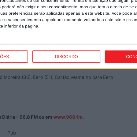
erências antes de dar consentimento.
Tenha em atenção que algum pr
Ribeiro, 63) e José Rodrigues (Gustavo Varela, 77).
 poderá não exigir o seu consentimento, mas que tem o direito de se 
uas preferências serão aplicadas apenas a este website. Você pode al
rar seu consentimento a qualquer momento voltando a este site e clica
o Varela, Rodrigo Ribeiro, João Veloso, Diogo
e inferior da página.
rtim Fernandes).
ÇÕES
DISCORDO
CON
o Moreira (35), Eero (51). Cartão vermelho para Eero
ão Diária – 96.8 FM ou em
www.968.fm
.
Pub