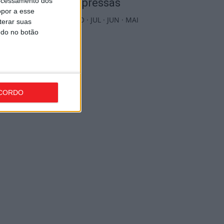
ocessamento dos
Edições Impressas
opor a esse
NOV
·
OUT
·
SET
·
AGO
·
JUL
·
JUN
·
MAI
terar suas
ndo no botão
CORDO