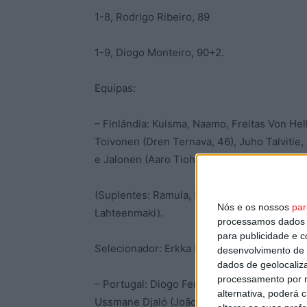
1-8, Rodrigo Ribeiro, 89
1-9, Diogo Monteiro, 90+2.
Equipas:
– Finlândia: Kuisma, Naamo, Freitas Von He
Toivonen (Dren Ternava, 46), Juho Talvitie,
e Jalonen (Aaro Tiohonen, 69)
(Suplentes: Ramula, Ezeh, Aaro Tihonen, Gr
Nós e os nossos
par
Lahteenmaki).
processamos dados p
para publicidade e 
Selecionador: Erkka Lehtola.
desenvolvimento de 
dados de geolocaliza
processamento por n
– Portugal: Diogo Fernandes, João Conceiç
alternativa, poderá
Ussmane Djaló (João Veloso, 63), Rafael Luí