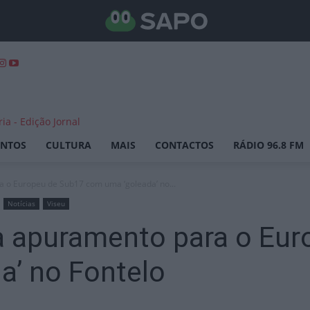
ENTOS
CULTURA
MAIS
CONTACTOS
RÁDIO 96.8 FM
 o Europeu de Sub17 com uma ‘goleada’ no...
Notícias
Viseu
a apuramento para o Eu
a’ no Fontelo