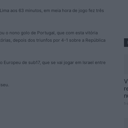
Lima aos 63 minutos, em meia hora de jogo fez três
ou o nono golo de Portugal, que com esta vitória
tórias, depois dos triunfos por 4-1 sobre a República
do Europeu de sub17, que se vai jogar em Israel entre
V
iseu.
r
n
5 