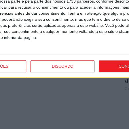
ossa parte e pela parte dos nossos 1733 parceiros, conforme descrit
 clicar para recusar o consentimento ou para aceder a informações ma
I
utor
erências antes de dar consentimento.
Tenha em atenção que algum pr
t
 poderá não exigir o seu consentimento, mas que tem o direito de se 
7 
uas preferências serão aplicadas apenas a este website. Você pode al
rar seu consentimento a qualquer momento voltando a este site e clica
e inferior da página.
C
ÇÕES
DISCORDO
CON
J
strito do país com mais área ardida até
d
7 