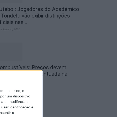
utebol: Jogadores do Académico
 Tondela vão exibir distinções
ficiais nas...
de Agosto, 2026
ombustíveis: Preços devem
aixar de forma acentuada na
róxima semana
de Agosto, 2026
omo cookies, e
por um dispositivo
sa de audiências e
usar identificação e
nsentir o