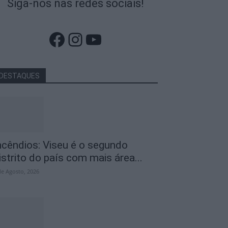
Siga-nos nas redes sociais!
Facebook
Instagram
YouTube
DESTAQUES
ncêndios: Viseu é o segundo
istrito do país com mais área...
de Agosto, 2026