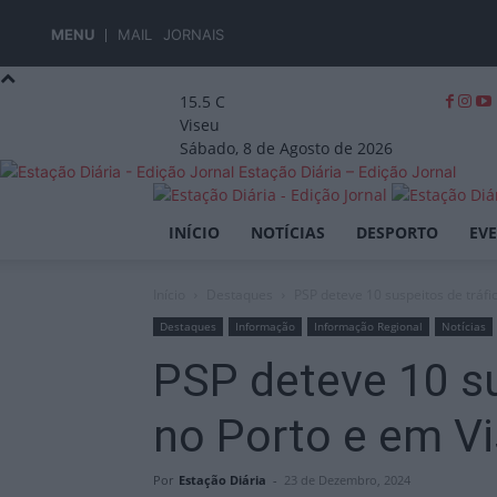
MENU
MAIL
JORNAIS
15.5
C
Viseu
Sábado, 8 de Agosto de 2026
Estação Diária – Edição Jornal
INÍCIO
NOTÍCIAS
DESPORTO
EV
Início
Destaques
PSP deteve 10 suspeitos de tráfi
Destaques
Informação
Informação Regional
Notícias
PSP deteve 10 su
no Porto e em V
Por
Estação Diária
-
23 de Dezembro, 2024