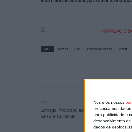
Esta e outras notícias para ouvir na Estaç
TAGS
Armas
PSP
Tráfico de Droga
Viseu
Nós e os nossos
par
Artigo anterior
processamos dados p
Lamego: Provocou acidente, recusou ‘soprar n
para publicidade e 
balão’ e foi detido
desenvolvimento de 
dados de geolocaliza