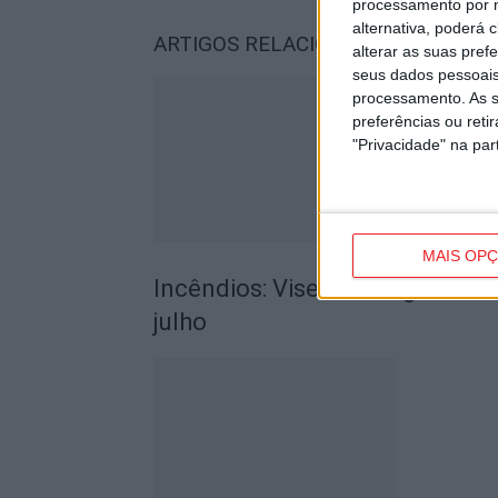
processamento por n
alternativa, poderá
ARTIGOS RELACIONADOS
Mais do a
alterar as suas pref
seus dados pessoais
processamento. As s
preferências ou reti
"Privacidade" na part
MAIS OP
Incêndios: Viseu é o segundo di
julho