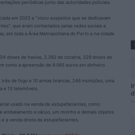
sentações periódicas junto das autoridades policiais.
niciada em 2023 e “visou suspeitos que se dedicavam
ntes”, que eram contactados pelas redes sociais e
s, em toda a Área Metropolitana do Porto e na cidade
34 doses de haxixe, 2.382 de cocaína, 329 doses de
im como a apreensão de 9.065 euros em dinheiro.
 três de fogo e 10 armas brancas, 246 munições, uma
I
a e 13 telemóveis.
d
7 
erial usado na venda de estupefacientes, como
de embalamento a vácuo, um moinho e demais objetos
e a venda direta de estupefacientes.