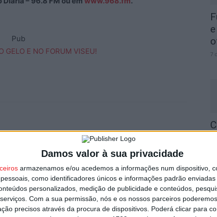
ão Diária – 96.8 FM ou em
www.968.fm
.
F
e
Pub
o
7 
C
b
p
Damos valor à sua privacidade
7 
ceiros
armazenamos e/ou acedemos a informações num dispositivo, c
Próximo artigo
essoais, como identificadores únicos e informações padrão enviadas 
o
Liga 2: Jornada 17 antecipada para o primeiro
conteúdos personalizados, medição de publicidade e conteúdos, pesqui
fim-de-semana de 2025
serviços.
Com a sua permissão, nós e os nossos parceiros poderemos 
ção precisos através da procura de dispositivos. Poderá clicar para co