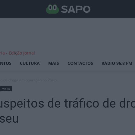
ENTOS
CULTURA
MAIS
CONTACTOS
RÁDIO 96.8 FM
co de droga em operação no Porto...
Viseu
speitos de tráfico de d
iseu