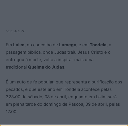
Foto: ACERT
Em
Lalim
, no concelho de
Lamego
, e em
Tondela
, a
passagem bíblica, onde Judas traiu Jesus Cristo e o
entregou à morte, volta a inspirar mais uma
tradicional
Queima do Judas
.
É um auto de fé popular, que representa a purificação dos
pecados, e que este ano em Tondela acontece pelas
323:00 de sábado, 08 de abril, enquanto em Lalim será
em plena tarde do domingo de Páscoa, 09 de abril, pelas
17:00.
Em Tondela, a edição deste ano promete ser a mais