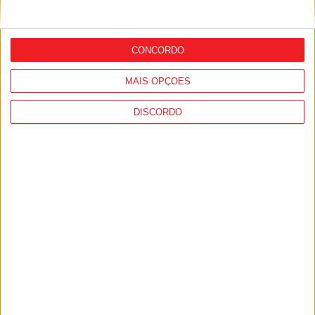
Lamego: Inscrições abertas para a 14.ª
Marcha e Corrida da Mulher Duriense
CONCORDO
MAIS OPÇÕES
DISCORDO
Futebol: David Silva apita Benfica-
Académico de Viseu e Flávio Lima o
Tondela-Amarante