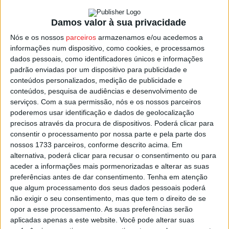
participada de sempre, com as oficinas de preparação
Damos valor à sua privacidade
deste evento organizado pela ACERT a ter registado um
número recorde de inscrição e voluntários, que superou
Nós e os nossos
parceiros
armazenamos e/ou acedemos a
informações num dispositivo, como cookies, e processamos
os 320 participantes.
dados pessoais, como identificadores únicos e informações
padrão enviadas por um dispositivo para publicidade e
O evento tem este ano como mote ‘o respeito e como
conteúdos personalizados, medição de publicidade e
lema “Judas, se não nos consegues respeitar, vais
conteúdos, pesquisa de audiências e desenvolvimento de
serviços.
Com a sua permissão, nós e os nossos parceiros
rebentar”.
poderemos usar identificação e dados de geolocalização
precisos através da procura de dispositivos. Poderá clicar para
Em Lalim, A Queima do Judas é organizada pela Junta de
consentir o processamento por nossa parte e pela parte dos
Freguesia de Lalim, com o apoio do Município de
nossos 1733 parceiros, conforme descrito acima. Em
alternativa, poderá clicar para recusar o consentimento ou para
Lamego, e este ano conta com o ator e declamador Pedro
aceder a informações mais pormenorizadas e alterar as suas
Lamares que terá uma participação especial na
preferências antes de dar consentimento.
Tenha em atenção
dramatização do evento, que conta ainda com a
que algum processamento dos seus dados pessoais poderá
participação da Sociedade Filarmónica de Lalim.
não exigir o seu consentimento, mas que tem o direito de se
opor a esse processamento. As suas preferências serão
aplicadas apenas a este website. Você pode alterar suas
Esta e outras notícias para ouvir na Estação Diária – 96.8