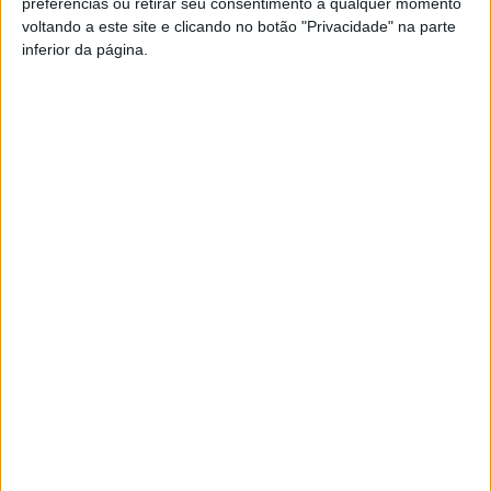
preferências ou retirar seu consentimento a qualquer momento
FM ou em
www.968.fm
.
voltando a este site e clicando no botão "Privacidade" na parte
inferior da página.
Pub
TAGS
Lalim
Lamego
Queima do Judas
Tondela
Artigo anterior
Próximo artigo
O café afeta realmente o
Dérbi distrital na Série B do
sono? 4 dicas de como beber
Campeonato de Portugal,
café sem sacrificar o sono
Mortágua procura salvação na
Série C