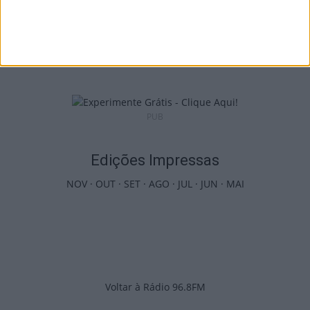
Castro Daire: Jornadas da Juventude
arrancam com seis dias de atividades...
7 de Agosto, 2026
PUB
Edições Impressas
NOV
·
OUT
·
SET
·
AGO
·
JUL
·
JUN
·
MAI
Voltar à Rádio 96.8FM