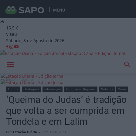
MENU
15.5
C
Viseu
Sábado, 8 de Agosto de 2026
Estação Diária – Edição Jornal
Início
Cultura
Cultura
Destaques
Informação
Informação Regional
Notícias
Viseu
‘Queima do Judas’ é tradição
que volta a ser cumprida em
Tondela e em Lalim
Por
Estação Diária
-
7 de Abril, 2023