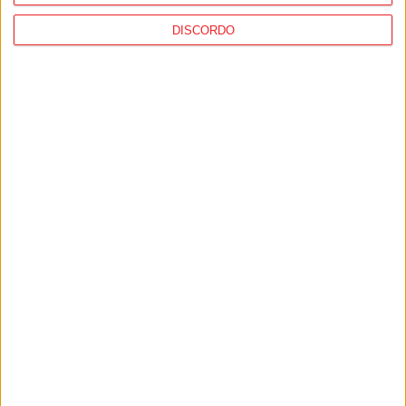
DISCORDO
Incêndios: Município de Tondela
disponibiliza apoio psicossocial
PUB