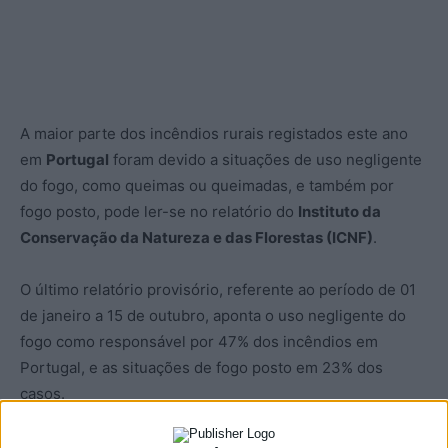
A maior parte dos incêndios rurais registados este ano
em
Portugal
foram devido a situações de uso negligente
do fogo, como queimas ou queimadas, e também por
fogo posto, pode ler-se no relatório do
Instituto da
Conservação da Natureza e das Florestas (ICNF)
.
O último relatório provisório, referente ao período de 01
de janeiro a 15 de outubro, aponta o uso negligente do
fogo como responsável por 47% dos incêndios em
Portugal, e as situações de fogo posto em 23% dos
casos.
O relatório refere que, entre 01 de janeiro e 15 de