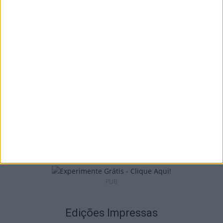
Viseu: CIM Dão Lafões investiu 350 mil
euros em projetos educativos...
6 de Agosto, 2026
Viseu: APCVD vai instalar nova sede no
Centro Histórico após investimento...
6 de Agosto, 2026
PUB
Edições Impressas