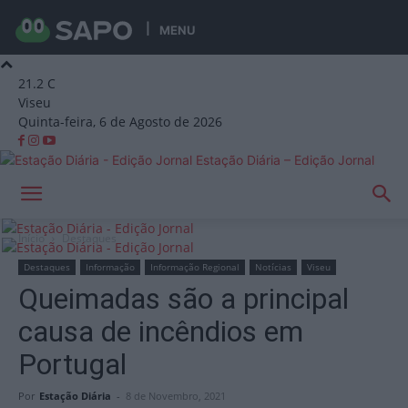
MENU
21.2
C
Viseu
Quinta-feira, 6 de Agosto de 2026
Estação Diária – Edição Jornal
Início
Destaques
Destaques
Informação
Informação Regional
Notícias
Viseu
Queimadas são a principal
causa de incêndios em
Portugal
Por
Estação Diária
-
8 de Novembro, 2021