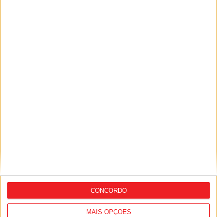
Penedono: Duas pessoas detidas por
suspeita de terem ateado cinco
incêndios
CONCORDO
MAIS OPÇÕES