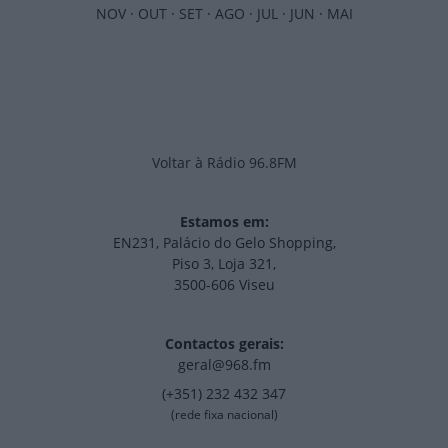
NOV
·
OUT
·
SET
·
AGO
·
JUL
·
JUN
·
MAI
Voltar à Rádio 96.8FM
Estamos em:
EN231, Palácio do Gelo Shopping,
Piso 3, Loja 321,
3500-606 Viseu
Contactos gerais:
geral@968.fm
(+351) 232 432 347
(rede fixa nacional)