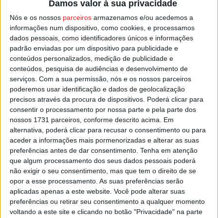
Damos valor à sua privacidade
outubro, deflagraram em Portugal 7.610 incêndios rurais
Nós e os nossos
parceiros
armazenamos e/ou acedemos a
que resultaram em 27.118 hectares de área ardida.
informações num dispositivo, como cookies, e processamos
dados pessoais, como identificadores únicos e informações
padrão enviadas por um dispositivo para publicidade e
Os números, segundo o ICNF, representam o valor mais
conteúdos personalizados, medição de publicidade e
baixo em número de incêndios e o segundo valor mais
conteúdos, pesquisa de audiências e desenvolvimento de
reduzido de área ardida da última década.
serviços.
Com a sua permissão, nós e os nossos parceiros
poderemos usar identificação e dados de geolocalização
precisos através da procura de dispositivos. Poderá clicar para
Esta e outras notícias para ouvir em desenvolvimento na
consentir o processamento por nossa parte e pela parte dos
Estação Diária – 96.8 FM ou em
www.968.fm
.
nossos 1731 parceiros, conforme descrito acima. Em
alternativa, poderá clicar para recusar o consentimento ou para
Pub
aceder a informações mais pormenorizadas e alterar as suas
preferências antes de dar consentimento.
Tenha em atenção
que algum processamento dos seus dados pessoais poderá
não exigir o seu consentimento, mas que tem o direito de se
TAGS
Fogos
Incêndios
Queimadas
opor a esse processamento. As suas preferências serão
aplicadas apenas a este website. Você pode alterar suas
preferências ou retirar seu consentimento a qualquer momento
voltando a este site e clicando no botão "Privacidade" na parte