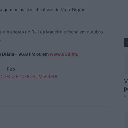
agem pelas classificativas de Vigo-Nigrán,
s em agosto no Rali da Madeira e fecha em outubro
.
ão Diária – 96.8 FM ou em
www.968.fm
.
Pub
V
p
6 