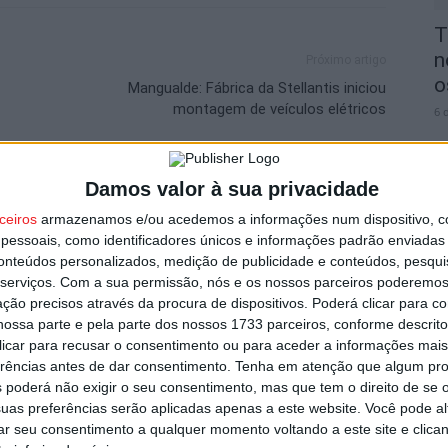
T
n
Próximo artigo
o
Mangualde: Fábrica da Stellantis iniciou
montagem de veículos elétricos
6 
Damos valor à sua privacidade
utor
ceiros
armazenamos e/ou acedemos a informações num dispositivo, c
essoais, como identificadores únicos e informações padrão enviadas 
V
conteúdos personalizados, medição de publicidade e conteúdos, pesqui
i
serviços.
Com a sua permissão, nós e os nossos parceiros poderemos 
ção precisos através da procura de dispositivos. Poderá clicar para co
v
ossa parte e pela parte dos nossos 1733 parceiros, conforme descrit
6 
 clicar para recusar o consentimento ou para aceder a informações ma
erências antes de dar consentimento.
Tenha em atenção que algum pr
 poderá não exigir o seu consentimento, mas que tem o direito de se 
uas preferências serão aplicadas apenas a este website. Você pode al
s por furto de cobre na região
rar seu consentimento a qualquer momento voltando a este site e clica