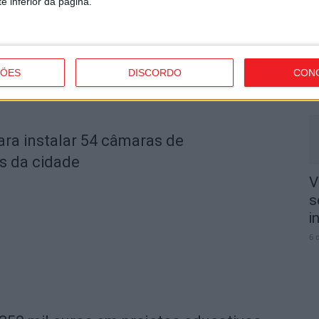
e inferior da página.
V
3
e
ÇÕES
DISCORDO
CON
6 
ara instalar 54 câmaras de
s da cidade
V
s
i
6 