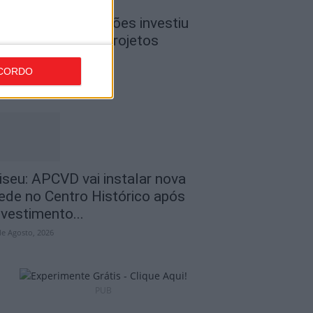
iseu: CIM Dão Lafões investiu
50 mil euros em projetos
ducativos...
CORDO
de Agosto, 2026
iseu: APCVD vai instalar nova
ede no Centro Histórico após
nvestimento...
de Agosto, 2026
PUB