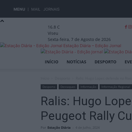
MENU
MAIL
JORNAIS
16.8
C
Viseu
Sexta-feira, 7 de Agosto de 2026
Estação Diária – Edição Jornal
INÍCIO
NOTÍCIAS
DESPORTO
EV
Início
Desporto
Ralis: Hugo Lopes defende no Rias 
Desporto
Destaques
Informação
Informação Regional
Ralis: Hugo Lope
Peugeot Rally Cu
Por
Estação Diária
-
4 de Julho, 2024