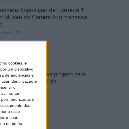
ondela: Exposição de Fórmula 1
o Museu do Caramulo ultrapassa
s...
de Agosto, 2026
omo cookies, e
por um dispositivo
iseu: Câmara aprova projeto para
sa de audiências e
nstalar 54 câmaras de
usar identificação e
nsentir o
ideovigilância em...
o acima. Em
de Agosto, 2026
is pormenorizadas e
ocessamento dos
opor a esse
terar suas
ndo no botão