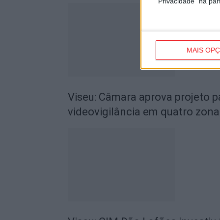
"Privacidade" na part
MAIS OP
Viseu: Câmara aprova projeto p
videovigilância em quatro zona