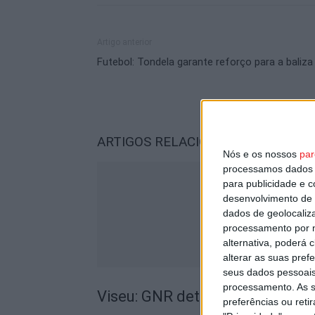
Artigo anterior
Futebol: Tondela garante reforço para a baliza
ARTIGOS RELACIONADOS
Mais do a
Nós e os nossos
par
processamos dados p
para publicidade e 
desenvolvimento de 
dados de geolocaliza
processamento por n
alternativa, poderá
alterar as suas pref
seus dados pessoais
processamento. As s
Viseu: GNR detém sete suspeito
preferências ou reti