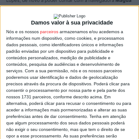
Lopes, de novo a poder contar com a navegadora
Magda
Oliveira
, foi a Leiria ter uma primeira experiência ao
volante de um Rally 2, viatura que vai ter a oportunidade
Damos valor à sua privacidade
de pilotar na nova temporada, já que esse é um dos
Nós e os nossos
parceiros
armazenamos e/ou acedemos a
prémios a que tem direito pela conquista no troféu da
informações num dispositivo, como cookies, e processamos
Peugeot.
dados pessoais, como identificadores únicos e informações
padrão enviadas por um dispositivo para publicidade e
Em Leiria, o viseense conduziu um
Citroen C3 Rally 2
conteúdos personalizados, medição de publicidade e
conteúdos, pesquisa de audiências e desenvolvimento de
preparado pelas
Sports & You
, um dos promotores da
serviços.
Com a sua permissão, nós e os nossos parceiros
prova monomarca da Peugeot, e o resultado foi bem
poderemos usar identificação e dados de geolocalização
positivo, terminado no 5.º lugar de geral, na prova ganha
precisos através da procura de dispositivos. Poderá clicar para
pelo irlandês
Kris
Meek
(Hyundai i20 N Rally 2), líder do
consentir o processamento por nossa parte e pela parte dos
Campeonato de Portugal de Ralis, com o antigo piloto do
nossos 1731 parceiros, conforme descrito acima. Em
alternativa, poderá clicar para recusar o consentimento ou para
mundial de ralis,
Mikko
Hirvonen
(Toyota GR Yaris Rally
aceder a informações mais pormenorizadas e alterar as suas
2) a terminar em segundo e o espanhol
Diego
Ruiloba
preferências antes de dar consentimento.
Tenha em atenção
(Citroen C3 Rally 2) a fechar o pódio.
que algum processamento dos seus dados pessoais poderá
não exigir o seu consentimento, mas que tem o direito de se
opor a esse processamento. As suas preferências serão
Na frente de Hugo Lopes terminou ainda o antigo