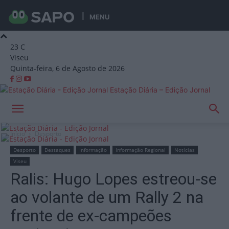
MENU
23
C
Viseu
Quinta-feira, 6 de Agosto de 2026
Estação Diária – Edição Jornal
Início
Desporto
Desporto
Destaques
Informação
Informação Regional
Notícias
Viseu
Ralis: Hugo Lopes estreou-se
ao volante de um Rally 2 na
frente de ex-campeões