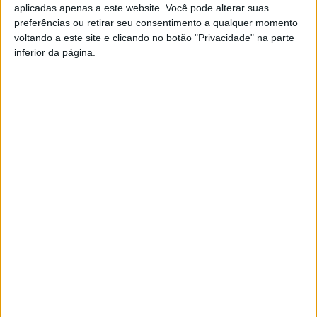
aplicadas apenas a este website. Você pode alterar suas
campeão nacional de ralis,
Ricardo
Teodósio
(Hyundai
preferências ou retirar seu consentimento a qualquer momento
i20 Rally 2), com o viseense a bater, entre outros, Bruno
voltando a este site e clicando no botão "Privacidade" na parte
Magalhães (Toyota GR Yaris Rally 2), e
Pedro
Meireles
inferior da página.
(Hyundai i20 N Rally 2), dois pilotos bem mais
experientes, e ambos ex-campeões nacionais.
Esta e outras notícias para ouvir na Estação Diária – 96.8
FM ou em
www.968.fm
.
Pub
TAGS
Hugo Lopes
Ralis
Viseu