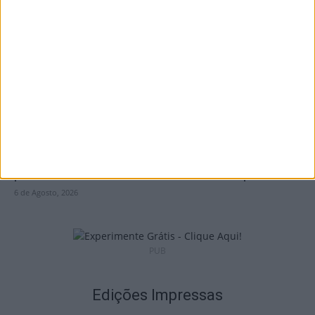
Penalva do Castelo: Festa do Vinho Dão
regressa a 23 de...
6 de Agosto, 2026
Viseu: Concurso nacional de argumentos
para curtas abre candidaturas com prémio...
6 de Agosto, 2026
PUB
Edições Impressas