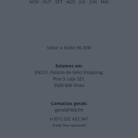
NOV
·
OUT
·
SET
·
AGO
·
JUL
·
JUN
·
MAI
Voltar à Rádio 96.8FM
Estamos em:
EN231, Palácio do Gelo Shopping,
Piso 3, Loja 321,
3500-606 Viseu
Contactos gerais:
geral@968.fm
(+351) 232 432 347
(rede fixa nacional)