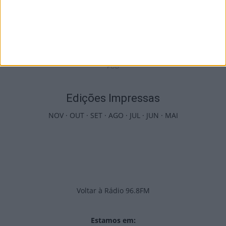
Tondela vão exibir distinções oficiais nas...
7 de Agosto, 2026
PUB
Edições Impressas
NOV
·
OUT
·
SET
·
AGO
·
JUL
·
JUN
·
MAI
Voltar à Rádio 96.8FM
Estamos em: