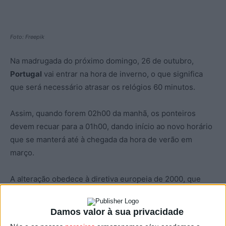
Foto: Freepik
Na madrugada do próximo domingo, 26 de outubro,
Portugal
vai entrar na hora de inverno, o que significa
que será necessário atrasar os relógios 60 minutos.
Assim, quando forem 02h00 da manhã, os ponteiros
devem recuar para a 01h00, dando início ao novo horário
que se manterá até à chegada da hora de verão em
março.
A alteração obedece à diretiva europeia de 2000, que
estabelece a mudança bianual da hora: o avanço dos
relógios no último domingo de março e o atraso no último
Damos valor à sua privacidade
domingo de outubro, marcando, respetivamente, o início