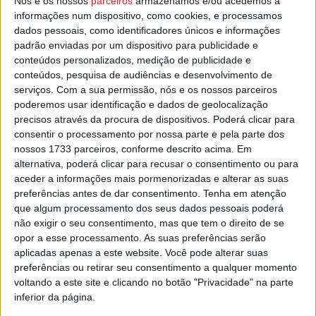
Nós e os nossos
parceiros
armazenamos e/ou acedemos a
e o fim da hora de verão.
informações num dispositivo, como cookies, e processamos
dados pessoais, como identificadores únicos e informações
Esta e outras notícias para ouvir na Estação Diária – 96.8
padrão enviadas por um dispositivo para publicidade e
conteúdos personalizados, medição de publicidade e
FM ou em
www.968.fm
conteúdos, pesquisa de audiências e desenvolvimento de
serviços.
Com a sua permissão, nós e os nossos parceiros
Pub
poderemos usar identificação e dados de geolocalização
precisos através da procura de dispositivos. Poderá clicar para
consentir o processamento por nossa parte e pela parte dos
nossos 1733 parceiros, conforme descrito acima. Em
TAGS
Mudança de hora
alternativa, poderá clicar para recusar o consentimento ou para
aceder a informações mais pormenorizadas e alterar as suas
preferências antes de dar consentimento.
Tenha em atenção
que algum processamento dos seus dados pessoais poderá
não exigir o seu consentimento, mas que tem o direito de se
opor a esse processamento. As suas preferências serão
aplicadas apenas a este website. Você pode alterar suas
preferências ou retirar seu consentimento a qualquer momento
voltando a este site e clicando no botão "Privacidade" na parte
Artigo anterior
Próximo artigo
inferior da página.
Futsal: Viseu 2001 recebe os
I Liga: Tondela estreia novo