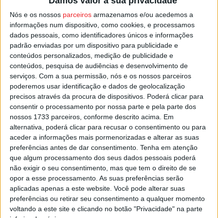
Damos valor à sua privacidade
Nós e os nossos
parceiros
armazenamos e/ou acedemos a
Fontelo que se prepara para receber o dérbi distrital,
informações num dispositivo, como cookies, e processamos
entre Académico de Viseu e
Tondela
, partida que está a
dados pessoais, como identificadores únicos e informações
padrão enviadas por um dispositivo para publicidade e
gerar grande expetativa entre os adeptos dos dois
conteúdos personalizados, medição de publicidade e
clubes, sendo esperada uma boa lotação no sábado no
conteúdos, pesquisa de audiências e desenvolvimento de
estádio, em jogo que começa pelas 11:00 e será
serviços.
Com a sua permissão, nós e os nossos parceiros
transmitido pela Sport TV.
poderemos usar identificação e dados de geolocalização
precisos através da procura de dispositivos. Poderá clicar para
consentir o processamento por nossa parte e pela parte dos
Esta e outras notícias para ouvir na Estação Diária – 96.8
nossos 1733 parceiros, conforme descrito acima. Em
FM ou em
www.968.fm
.
alternativa, poderá clicar para recusar o consentimento ou para
aceder a informações mais pormenorizadas e alterar as suas
preferências antes de dar consentimento.
Tenha em atenção
Pub
que algum processamento dos seus dados pessoais poderá
não exigir o seu consentimento, mas que tem o direito de se
opor a esse processamento. As suas preferências serão
aplicadas apenas a este website. Você pode alterar suas
TAGS
Académico de Viseu
Fontelo
Futebol
Viseu
preferências ou retirar seu consentimento a qualquer momento
voltando a este site e clicando no botão "Privacidade" na parte