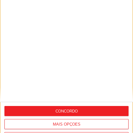
Futebol: Jogadores do Académico e
Tondela vão exibir distinções oficiais nas
camisolas
CONCORDO
MAIS OPÇÕES