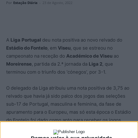
Por
Estação Diária
-
23 de Agosto, 2022
A
Liga
Portugal
deu nota positiva ao novo relvado do
Estádio do Fontelo
, em
Viseu
, que se estreou no
campeonato na receção do
Académico de Viseu
ao
Moreirense
, partida da 2.ª jornada da
Liga 2
, que
terminou com o triunfo dos ‘cónegos’, por 3-1.
O delegado da Liga atribuiu uma nota positiva de 3,75 ao
relvado que havia já sido palco dos jogos das seleções
sub-17 de Portugal, masculina e feminina, da fase de
apuramento para o Europeu, mas só esta época o Estádio
do Fontelo foi dado como apto para receber os jogos
caseiros do Académico de Viseu, depois de ano e meio a
jogar em casa emprestada, o Municipal de Aveiro.