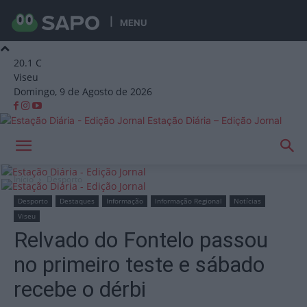
MENU
20.1
C
Viseu
Domingo, 9 de Agosto de 2026
Estação Diária – Edição Jornal
Início
Desporto
Desporto
Destaques
Informação
Informação Regional
Notícias
Viseu
Relvado do Fontelo passou
no primeiro teste e sábado
recebe o dérbi