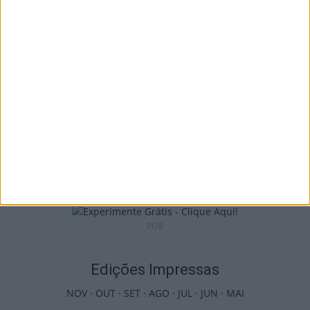
de Interpretação da Serra...
8 de Agosto, 2026
Incêndios: Viseu é o segundo distrito do
país com mais área...
7 de Agosto, 2026
PUB
Edições Impressas
NOV
·
OUT
·
SET
·
AGO
·
JUL
·
JUN
·
MAI