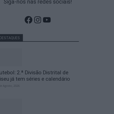
Siga-nos nas redes sociais!
Facebook
Instagram
YouTube
DESTAQUES
utebol: 2.ª Divisão Distrital de
iseu já tem séries e calendário
de Agosto, 2026