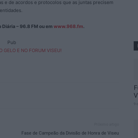
s e de acordos e protocolos que as juntas precisem
entidades.
ão Diária – 96.8 FM ou em
www.968.fm
.
Pub
F
V
9 
Próximo artigo
Fase de Campeão da Divisão de Honra de Viseu