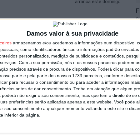
arranca este domingo
F
n
C
utor
Damos valor à sua privacidade
9 
ceiros
armazenamos e/ou acedemos a informações num dispositivo, c
essoais, como identificadores únicos e informações padrão enviadas 
conteúdos personalizados, medição de publicidade e conteúdos, pesqui
serviços.
Com a sua permissão, nós e os nossos parceiros poderemos 
ção precisos através da procura de dispositivos. Poderá clicar para co
ossa parte e pela parte dos nossos 1733 parceiros, conforme descrit
T
 clicar para recusar o consentimento ou para aceder a informações ma
d
erências antes de dar consentimento.
Tenha em atenção que algum pr
d
 poderá não exigir o seu consentimento, mas que tem o direito de se 
s renova com oito jogadores
uas preferências serão aplicadas apenas a este website. Você pode al
9 
rar seu consentimento a qualquer momento voltando a este site e clica
e inferior da página.