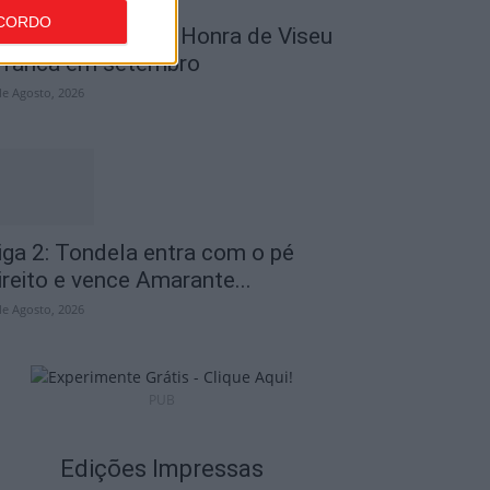
CORDO
utebol: Divisão de Honra de Viseu
rranca em setembro
de Agosto, 2026
iga 2: Tondela entra com o pé
ireito e vence Amarante...
de Agosto, 2026
PUB
Edições Impressas