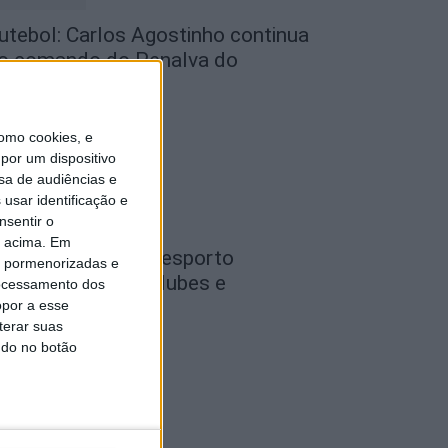
utebol: Carlos Agostinho continua
o comando do Penalva do
astelo
de Agosto, 2026
omo cookies, e
por um dispositivo
sa de audiências e
usar identificação e
nsentir o
o acima. Em
ondela: Gala do Desporto
is pormenorizadas e
istingue atletas, clubes e
ocessamento dos
irigentes a 26...
opor a esse
terar suas
de Agosto, 2026
ndo no botão