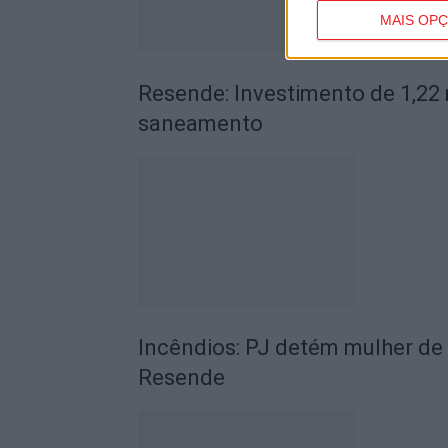
MAIS OP
Resende: Investimento de 1,22 
saneamento
Incêndios: PJ detém mulher de 
Resende