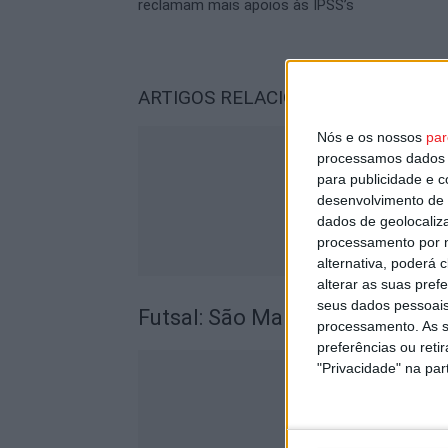
reclamam mais apoios às IPSS’s
ARTIGOS RELACIONADOS
Mais do a
Nós e os nossos
par
processamos dados p
para publicidade e 
desenvolvimento de 
dados de geolocaliza
processamento por n
alternativa, poderá
alterar as suas pref
seus dados pessoais
Futsal: São Martinho de Mouro
processamento. As s
preferências ou reti
"Privacidade" na part