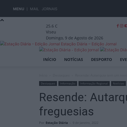
MENU
MAIL
JORNAIS
25.6
C
Viseu
Domingo, 9 de Agosto de 2026
Estação Diária – Edição Jornal
INÍCIO
NOTÍCIAS
DESPORTO
EV
Início
Destaques
Resende: Autarquia tem um novo 
Destaques
Informação
Informação Regional
Notícias
Resende: Autarq
freguesias
Por
Estação Diária
-
9 de Janeiro, 2022