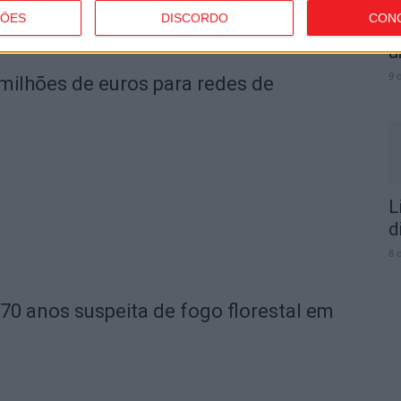
ÇÕES
DISCORDO
CON
F
a
9 
milhões de euros para redes de
L
d
8 
70 anos suspeita de fogo florestal em