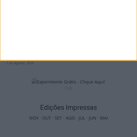
7 de Agosto, 2026
Futebol: Jogadores do Académico e
Tondela vão exibir distinções oficiais nas...
7 de Agosto, 2026
PUB
Edições Impressas
NOV
·
OUT
·
SET
·
AGO
·
JUL
·
JUN
·
MAI