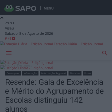
MENU
29.9
C
Viseu
Sábado, 8 de Agosto de 2026
Estação Diária – Edição Jornal
Início
Destaques
Destaques
Informação
Informação Regional
Notícias
Viseu
Resende: Gala de Excelência
e Mérito do Agrupamento de
Escolas distinguiu 142
alunos