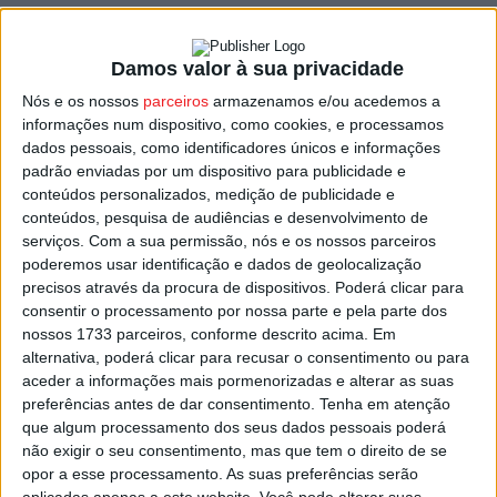
Prémios de Mérito e Valor, pelo destaque em
cidadania ativa, projetos escolares e atitudes cívicas.
Damos valor à sua privacidade
Entre os distinguidos desta edição destacam-se Miguel
Nós e os nossos
parceiros
armazenamos e/ou acedemos a
informações num dispositivo, como cookies, e processamos
Miranda, Gabriel Pinto, Cristiana Oliveira, Maria Beatriz
dados pessoais, como identificadores únicos e informações
Fernandes e Maria João Ferreira. Aos 142 premiados
padrão enviadas por um dispositivo para publicidade e
foram entregues certificados, livros, brindes
conteúdos personalizados, medição de publicidade e
personalizados e troféus simbólicos, com os finalistas a
conteúdos, pesquisa de audiências e desenvolvimento de
serviços.
Com a sua permissão, nós e os nossos parceiros
receberem ainda um logótipo em pano bordado.
poderemos usar identificação e dados de geolocalização
precisos através da procura de dispositivos. Poderá clicar para
A cerimónia incluiu um momento solidário, com a entrega
consentir o processamento por nossa parte e pela parte dos
de 3 810,58 euros à Liga Portuguesa Contra o Cancro,
nossos 1733 parceiros, conforme descrito acima. Em
alternativa, poderá clicar para recusar o consentimento ou para
resultado do “Mercado Solidário” realizado na escola em
aceder a informações mais pormenorizadas e alterar as suas
abril de 2025. Houve também momentos musicais e
preferências antes de dar consentimento.
Tenha em atenção
teatrais, assim como mensagens de artistas nacionais.
que algum processamento dos seus dados pessoais poderá
não exigir o seu consentimento, mas que tem o direito de se
opor a esse processamento. As suas preferências serão
O diretor do Agrupamento, António Marques, destacou