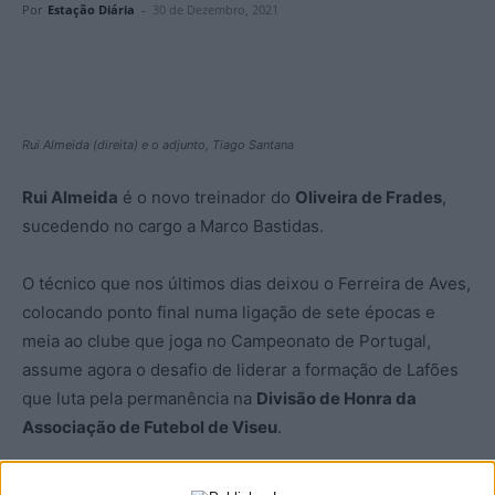
Por
Estação Diária
-
30 de Dezembro, 2021
Rui Almeida (direita) e o adjunto, Tiago Santana
Rui Almeida
é o novo treinador do
Oliveira de Frades
,
sucedendo no cargo a Marco Bastidas.
O técnico que nos últimos dias deixou o Ferreira de Aves,
colocando ponto final numa ligação de sete épocas e
meia ao clube que joga no Campeonato de Portugal,
assume agora o desafio de liderar a formação de Lafões
que luta pela permanência na
Divisão de Honra da
Associação de Futebol de Viseu
.
É o regresso de Rui Almeida a um clube que treinou no