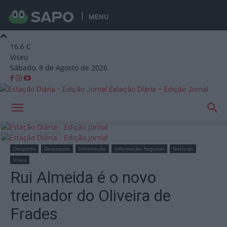
MENU
16.6
C
Viseu
Sábado, 8 de Agosto de 2026
Estação Diária – Edição Jornal
Início
Desporto
Desporto
Destaques
Informação
Informação Regional
Notícias
Viseu
Rui Almeida é o novo
treinador do Oliveira de
Frades