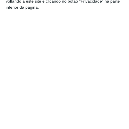
voltando a este site e clicando no botão "Privacidade" na parte
inferior da página.
TAGS
Divisão de Honra
Futebol
Oliveira de Frades
Artigo anterior
Próximo artigo
Covid-19: Novo máximo de
GNR na estrada para a
novos casos mas há um ano
Operação Ano Novo
havia mais mortes e
internamentos
ARTIGOS RELACIONADOS
Mais do autor