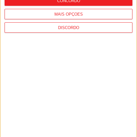
CONCORDO
MAIS OPÇÕES
DISCORDO
Desporto: GNR registou quase 1.500
incidentes em eventos desportivos, mais
de 90% no futebol