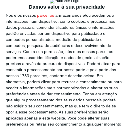
início da carreira, sucedendo no cargo ao luso-
Damos valor à sua privacidade
venezuelano Marco Bastidas, que deixou o clube depois
Nós e os nossos
parceiros
armazenamos e/ou acedemos a
e não ter conseguido o objetivo de levar o Oliveira de
informações num dispositivo, como cookies, e processamos
Frades até à Fase de Campeão na Divisão de Honra da
dados pessoais, como identificadores únicos e informações
padrão enviadas por um dispositivo para publicidade e
Associação de Futebol de Viseu.
conteúdos personalizados, medição de publicidade e
conteúdos, pesquisa de audiências e desenvolvimento de
O Oliveira de Frades vai jogar o
Grupo B
da
Série de
serviços.
Com a sua permissão, nós e os nossos parceiros
Manutenção
juntamente com as equipas do
Canas de
poderemos usar identificação e dados de geolocalização
precisos através da procura de dispositivos. Poderá clicar para
Senhorim
,
Carregal do Sal
,
Roriz
,
Desportivo Parada
,
consentir o processamento por nossa parte e pela parte dos
Atlético Molelos
,
Penalva do Castelo
e
Moimenta do
nossos 1733 parceiros, conforme descrito acima. Em
Dão
.
alternativa, poderá clicar para recusar o consentimento ou para
aceder a informações mais pormenorizadas e alterar as suas
preferências antes de dar consentimento.
Tenha em atenção
Esta e outras notícias para ouvir na Estação Diária – 96.8
que algum processamento dos seus dados pessoais poderá
FM ou em
www.968.fm
.
não exigir o seu consentimento, mas que tem o direito de se
opor a esse processamento. As suas preferências serão
Pub
aplicadas apenas a este website. Você pode alterar suas
preferências ou retirar seu consentimento a qualquer momento