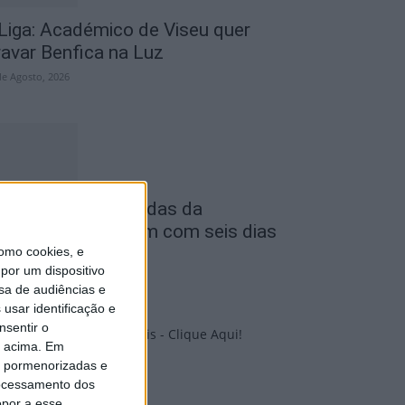
 Liga: Académico de Viseu quer
ravar Benfica na Luz
de Agosto, 2026
astro Daire: Jornadas da
uventude arrancam com seis dias
e atividades...
omo cookies, e
por um dispositivo
de Agosto, 2026
sa de audiências e
usar identificação e
nsentir o
o acima. Em
PUB
is pormenorizadas e
ocessamento dos
opor a esse