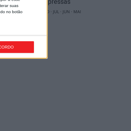
Edições Impressas
terar suas
NOV
·
OUT
·
SET
·
AGO
·
JUL
·
JUN
·
MAI
ndo no botão
CORDO