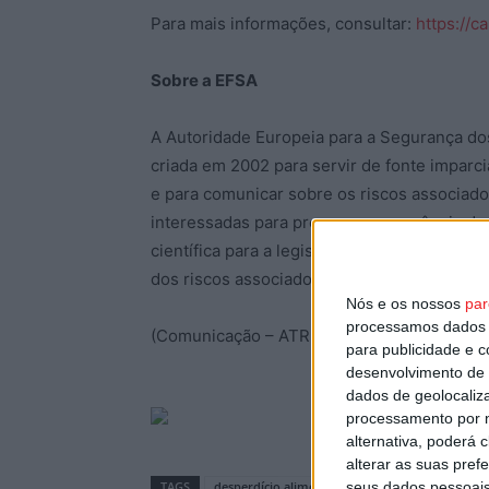
Para mais informações, consultar:
https://
Sobre a EFSA
A Autoridade Europeia para a Segurança do
criada em 2002 para servir de fonte imparci
e para comunicar sobre os riscos associado
interessadas para promover a coerência dos
científica para a legislação e regulamenta
dos riscos associados à alimentação, do pra
Nós e os nossos
par
processamos dados p
(Comunicação – ATREVIA)
para publicidade e 
desenvolvimento de 
dados de geolocaliza
processamento por n
alternativa, poderá
alterar as suas pref
seus dados pessoais
TAGS
desperdício alimentar
Dicas
EUChooseSa