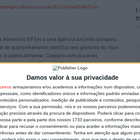
campaigns.efsa.europa.eu/EUChooseSafeFood
I
t
7 
s Alimentos (EFSA) é uma agência da União Europeia
al de aconselhamento científico aos gestores do risco
s à cadeia alimentar. Coopera com as partes
 pareceres científicos da UE e fornece a base
C
ção destinadas a proteger os consumidores europeus
Damos valor à sua privacidade
J
do ao prato.
d
ceiros
armazenamos e/ou acedemos a informações num dispositivo, c
essoais, como identificadores únicos e informações padrão enviadas 
7 
conteúdos personalizados, medição de publicidade e conteúdos, pesqui
serviços.
Com a sua permissão, nós e os nossos parceiros poderemos 
Pub
ção precisos através da procura de dispositivos. Poderá clicar para co
ossa parte e pela parte dos nossos 1733 parceiros, conforme descrit
 clicar para recusar o consentimento ou para aceder a informações ma
erências antes de dar consentimento.
Tenha em atenção que algum pr
 poderá não exigir o seu consentimento, mas que tem o direito de se 
feFood
LifeStyle
segurança alimentar