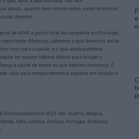
e que, após a data indicada, não têm
sim sendo, quando bem conservados, estes alimentos
F
ssoas doentes.
e
o
geral da ASAE e ponto focal da campanha em Portugal,
7 
a importante diferença, sabemos o que devemos deitar
tivo risco para a saúde, e o que ainda podemos
aptar os nossos hábitos diários para mitigar o
iança a saúde de todos os que habitam connosco. É
desde cedo para comportamentos seguros em relação à
C
b
p
7 
#EUChooseSafeFood 2023 são: Áustria, Bélgica,
rlanda, Itália, Letónia, Polónia, Portugal, Roménia,
.