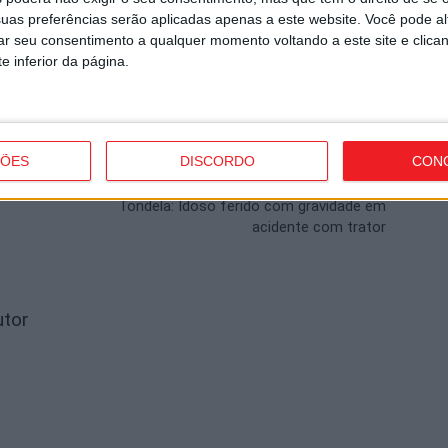
uas preferências serão aplicadas apenas a este website. Você pode al
rar seu consentimento a qualquer momento voltando a este site e clica
e inferior da página.
ÇÕES
DISCORDO
CON
Próximo artigo
Tondela: Idoso ferido com gravidade em
acidente com trator
utor