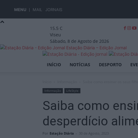
MENU
MAIL
JORNAIS
15.5
C
Viseu
Sábado, 8 de Agosto de 2026
Estação Diária – Edição Jornal
INÍCIO
NOTÍCIAS
DESPORTO
EV
Início
Informação
Saiba como ensinar os seus filho
Informação
LifeStyle
Saiba como ensin
desperdício alim
Por
Estação Diária
-
30 de Agosto, 2023