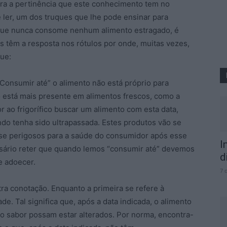
ra a pertinência que este conhecimento tem no
be ler, um dos truques que lhe pode ensinar para
r que nunca consome nenhum alimento estragado, é
 têm a resposta nos rótulos por onde, muitas vezes,
ue:
onsumir até” o alimento não está próprio para
o está mais presente em alimentos frescos, como a
for ao frigorífico buscar um alimento com esta data,
do tenha sido ultrapassada. Estes produtos vão se
se perigosos para a saúde do consumidor após esse
I
ssário reter que quando lemos “consumir até” devemos
d
e adoecer.
7 
ra conotação. Enquanto a primeira se refere à
de. Tal significa que, após a data indicada, o alimento
o sabor possam estar alterados. Por norma, encontra-