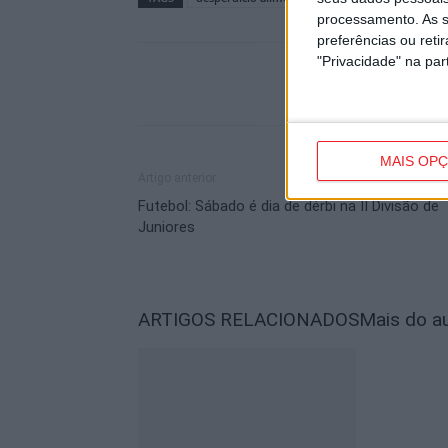
processamento. As s
preferências ou reti
"Privacidade" na part
MAIS OP
Artigo anterior
Futebol: Sábado é dia de dérbi na II Divisão de
Juniores
ARTIGOS RELACIONADOS
Mais do a