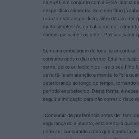
da ASAE em conjunto com a EFSA, alerta pa
desperdício alimentar. Se o seu filho já sa
reduzir este desperdício, além de garanti
muito simples! As embalagens dos alimentos
apenas passamos os olhos. Passe a saber q
Se numa embalagem de iogurte encontrar “C
consumo após o dia referido. Esta indicaçã
carne, peixe ou lacticínios – se o seu filho 
deve tê-la em atenção e mandá-lo fora quan
deteriorando ao longo do tempo, tornando-
período estabelecido. Desta forma, é nece
seguir a indicação para não correr o risco d
“Consumir de preferência antes de” tem out
segurança do alimento, esta atenta à qualida
pode ser consumido ainda que a textura ou 