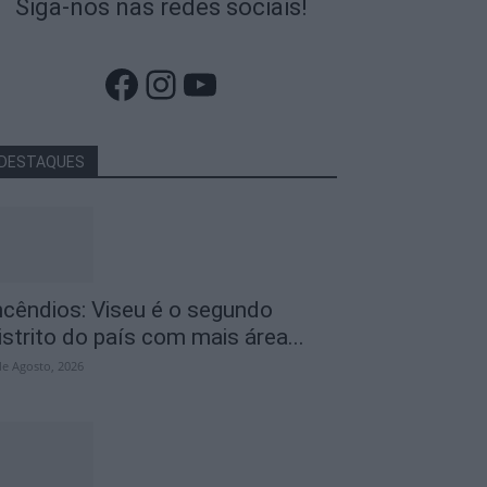
Siga-nos nas redes sociais!
Facebook
Instagram
YouTube
DESTAQUES
ncêndios: Viseu é o segundo
istrito do país com mais área...
de Agosto, 2026