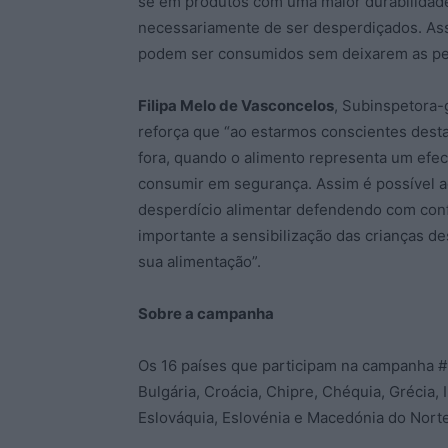
se em produtos com uma maior durabilidade 
necessariamente de ser desperdiçados. As
podem ser consumidos sem deixarem as pe
Filipa Melo de Vasconcelos
, Subinspetora-
reforça que “ao estarmos conscientes dest
fora, quando o alimento representa um efec
consumir em segurança. Assim é possível ad
desperdício alimentar defendendo com conf
importante a sensibilização das crianças 
sua alimentação”.
Sobre a campanha
Os 16 países que participam na campanha 
Bulgária, Croácia, Chipre, Chéquia, Grécia, I
Eslováquia, Eslovénia e Macedónia do Norte