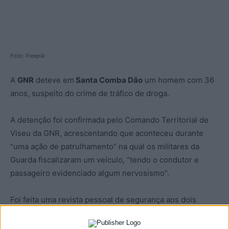
Foto: Freepik
A
GNR
deteve em
Santa Comba Dão
um homem com 36
anos, suspeito do crime de tráfico de droga.
A detenção foi confirmada pelo Comando Territorial de
Viseu da GNR, acrescentando que aconteceu durante
“uma ação de patrulhamento” na qual os militares da
Guarda fiscalizaram um veículo, “tendo o condutor e
passageiro evidenciado algum nervosismo”.
Foi feita uma revista pessoal de segurança aos dois
homens e também uma busca na viatura, acabando por
serem encontradas, e apreendidas, 30 doses de cocaína,