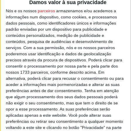
Damos valor à sua privacidade
dez de heroína e três doses de haxixe, tendo também
Nós e os nossos
parceiros
armazenamos e/ou acedemos a
sido apreendido um telemóvel.
informações num dispositivo, como cookies, e processamos
dados pessoais, como identificadores únicos e informações
Um dos suspeitos foi detido e constituído arguido e o
padrão enviadas por um dispositivo para publicidade e
conteúdos personalizados, medição de publicidade e
caso seguiu para o Tribunal Judicial de Santa Comba
conteúdos, pesquisa de audiências e desenvolvimento de
Dão.
serviços.
Com a sua permissão, nós e os nossos parceiros
poderemos usar identificação e dados de geolocalização
Esta e outras notícias para ouvir na Estação Diária – 96.8
precisos através da procura de dispositivos. Poderá clicar para
consentir o processamento por nossa parte e pela parte dos
FM ou em
www.968.fm
.
nossos 1733 parceiros, conforme descrito acima. Em
alternativa, poderá clicar para recusar o consentimento ou para
Pub
aceder a informações mais pormenorizadas e alterar as suas
preferências antes de dar consentimento.
Tenha em atenção
que algum processamento dos seus dados pessoais poderá
não exigir o seu consentimento, mas que tem o direito de se
TAGS
Detido
GNR
Santa Comba Dão
Tráfico de Droga
opor a esse processamento. As suas preferências serão
Viseu
aplicadas apenas a este website. Você pode alterar suas
preferências ou retirar seu consentimento a qualquer momento
voltando a este site e clicando no botão "Privacidade" na parte