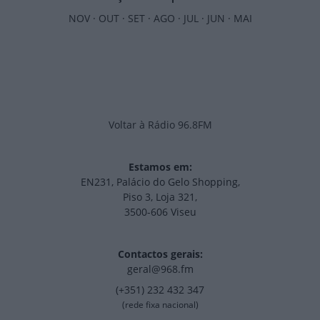
NOV
·
OUT
·
SET
·
AGO
·
JUL
·
JUN
·
MAI
Voltar à Rádio 96.8FM
Estamos em:
EN231, Palácio do Gelo Shopping,
Piso 3, Loja 321,
3500-606 Viseu
Contactos gerais:
geral@968.fm
(+351) 232 432 347
(rede fixa nacional)