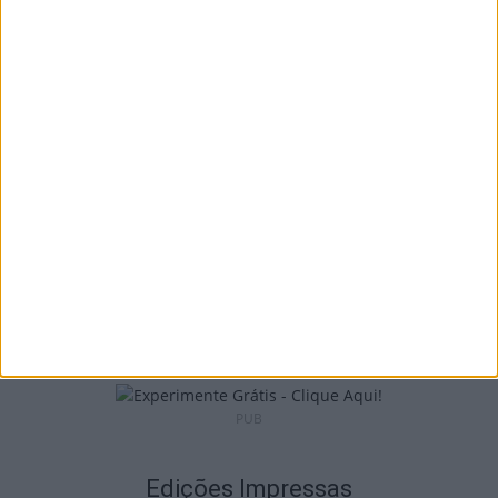
Incêndios: Viseu é o segundo distrito do
país com mais área...
7 de Agosto, 2026
Futebol: Jogadores do Académico e
Tondela vão exibir distinções oficiais nas...
7 de Agosto, 2026
PUB
Edições Impressas