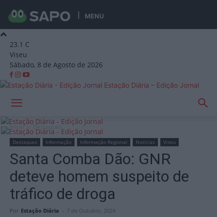
MENU
23.1
C
Viseu
Sábado, 8 de Agosto de 2026
Estação Diária – Edição Jornal
Início
Destaques
Destaques
Informação
Informação Regional
Notícias
Viseu
Santa Comba Dão: GNR
deteve homem suspeito de
tráfico de droga
Por
Estação Diária
-
7 de Outubro, 2024