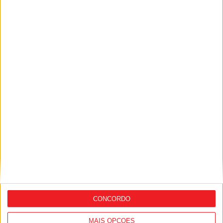
camisolas
Combustíveis: Preços devem baixar de
forma acentuada na próxima semana
CONCORDO
MAIS OPÇÕES