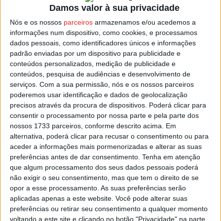
Damos valor à sua privacidade
67.
Nós e os nossos
parceiros
armazenamos e/ou acedemos a
informações num dispositivo, como cookies, e processamos
A ANEPC indicou que dos 36 helicópteros ligeiros
dados pessoais, como identificadores únicos e informações
operacionais, um está no
Centro de Meios Aéreos de
padrão enviadas por um dispositivo para publicidade e
Armamar
e outro em
Viseu
.
conteúdos personalizados, medição de publicidade e
conteúdos, pesquisa de audiências e desenvolvimento de
serviços.
Com a sua permissão, nós e os nossos parceiros
Dos 18 aviões médios anfíbios há dois sediados na pista
poderemos usar identificação e dados de geolocalização
do Aeródromo de Viseu, onde se encontra também uma
precisos através da procura de dispositivos. Poderá clicar para
aeronave para reconhecimento, avaliação e coordenação.
consentir o processamento por nossa parte e pela parte dos
nossos 1733 parceiros, conforme descrito acima. Em
alternativa, poderá clicar para recusar o consentimento ou para
Esta e outras notícias para ouvir na Estação Diária – 96.8
aceder a informações mais pormenorizadas e alterar as suas
FM ou em
www.968.fm
.
preferências antes de dar consentimento.
Tenha em atenção
que algum processamento dos seus dados pessoais poderá
Pub
não exigir o seu consentimento, mas que tem o direito de se
opor a esse processamento. As suas preferências serão
aplicadas apenas a este website. Você pode alterar suas
preferências ou retirar seu consentimento a qualquer momento
voltando a este site e clicando no botão "Privacidade" na parte
TAGS
Combate aos incêndios
Helicóptero
Meios Aéreos