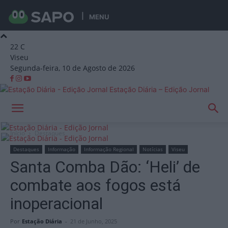
MENU
22
C
Viseu
Segunda-feira, 10 de Agosto de 2026
Estação Diária – Edição Jornal
Início
Destaques
Destaques
Informação
Informação Regional
Notícias
Viseu
Santa Comba Dão: ‘Heli’ de
combate aos fogos está
inoperacional
Por
Estação Diária
-
21 de Junho, 2025