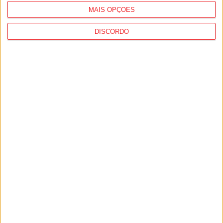
MAIS OPÇÕES
DISCORDO
Viseu: IP3 volta a fechar durante a noite
a partir de segunda-feira