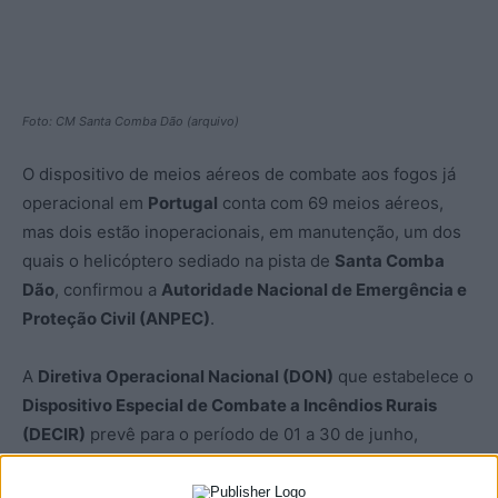
Foto: CM Santa Comba Dão (arquivo)
O dispositivo de meios aéreos de combate aos fogos já
operacional em
Portugal
conta com 69 meios aéreos,
mas dois estão inoperacionais, em manutenção, um dos
quais o helicóptero sediado na pista de
Santa Comba
Dão
, confirmou a
Autoridade Nacional de Emergência e
Proteção Civil (ANPEC)
.
A
Diretiva Operacional Nacional (DON)
que estabelece o
Dispositivo Especial de Combate a Incêndios Rurais
(DECIR)
prevê para o período de 01 a 30 de junho,
denominado fase ‘Charlie’, um total de 76 meios aéreos,
mas operacionais para combate às chamas estão apenas