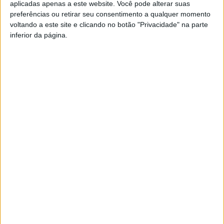
aplicadas apenas a este website. Você pode alterar suas
Tarouquense 22
preferências ou retirar seu consentimento a qualquer momento
Sporting Santar 15
voltando a este site e clicando no botão "Privacidade" na parte
inferior da página.
Gente Nave Alvite 13
Vila Chã de Sá 10
Santacruzense 09
Esta e outras notícias para ouvir na Estação Diária – 96.8
FM ou em
www.968.fm
.
Pub
TAGS
Associação de Futebol de Viseu
Futebol
Santacombadense