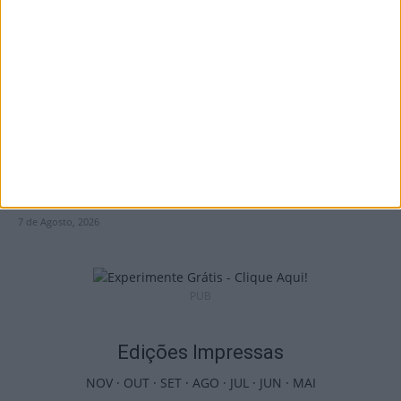
país com mais área...
7 de Agosto, 2026
Futebol: Jogadores do Académico e
Tondela vão exibir distinções oficiais nas...
7 de Agosto, 2026
PUB
Edições Impressas
NOV
·
OUT
·
SET
·
AGO
·
JUL
·
JUN
·
MAI