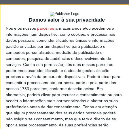
I Divisão Distrital AF Viseu (Apuramento de Campeão)
Damos valor à sua privacidade
14.ª e última jornada
Nós e os nossos
parceiros
armazenamos e/ou acedemos a
informações num dispositivo, como cookies, e processamos
Os Vouzelenses 1 – Santacombadense 2
dados pessoais, como identificadores únicos e informações
padrão enviadas por um dispositivo para publicidade e
Santacruzense 1 – Piães 3
conteúdos personalizados, medição de publicidade e
conteúdos, pesquisa de audiências e desenvolvimento de
Gente Nave Alvite 0 – Tarouquense 2
serviços.
Com a sua permissão, nós e os nossos parceiros
poderemos usar identificação e dados de geolocalização
Sporting Santar 1- Vila Chã de Sá 0
precisos através da procura de dispositivos. Poderá clicar para
consentir o processamento por nossa parte e pela parte dos
Classificação Final
nossos 1733 parceiros, conforme descrito acima. Em
alternativa, poderá clicar para recusar o consentimento ou para
aceder a informações mais pormenorizadas e alterar as suas
Os Vouzelenses
– 37 pontos
preferências antes de dar consentimento.
Tenha em atenção
Santacombadense
26
que algum processamento dos seus dados pessoais poderá
não exigir o seu consentimento, mas que tem o direito de se
Piães 23
opor a esse processamento. As suas preferências serão