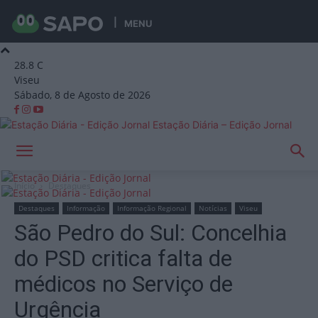
MENU
28.8
C
Viseu
Sábado, 8 de Agosto de 2026
Estação Diária – Edição Jornal
Início
Destaques
Destaques
Informação
Informação Regional
Notícias
Viseu
São Pedro do Sul: Concelhia
do PSD critica falta de
médicos no Serviço de
Urgência