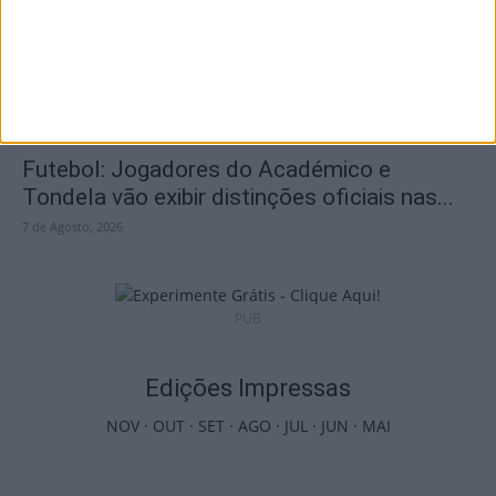
7 de Agosto, 2026
Futebol: Jogadores do Académico e
Tondela vão exibir distinções oficiais nas...
7 de Agosto, 2026
PUB
Edições Impressas
NOV
·
OUT
·
SET
·
AGO
·
JUL
·
JUN
·
MAI