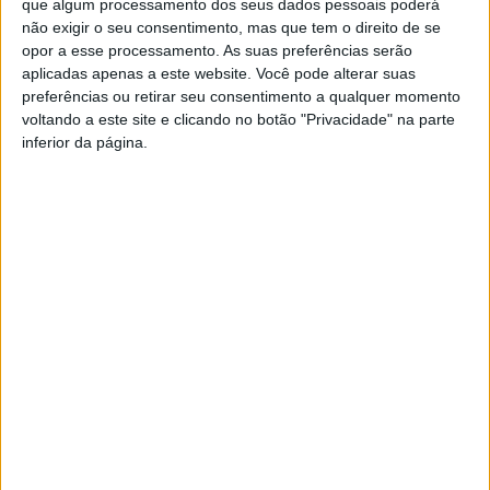
que algum processamento dos seus dados pessoais poderá
“O Governo envia, com alguma frequência, secretários de
não exigir o seu consentimento, mas que tem o direito de se
opor a esse processamento. As suas preferências serão
Estado a São Pedro do Sul, quer para inaugurar obras
aplicadas apenas a este website. Você pode alterar suas
numa Junta de Freguesia, quer para inaugurar a
preferências ou retirar seu consentimento a qualquer momento
requalificação de um canil municipal! Era mais importante
voltando a este site e clicando no botão "Privacidade" na parte
que enviasse médicos”, considerou, pedindo “maior
inferior da página.
firmeza da parte do presidente da Câmara junto do
Governo”, pode ainda ler-se no comunicado enviada às
redações.
A Câmara de São Pedro do Sul, no mesmo dia em que a
situação aconteceu, garantiu que quando teve
conhecimento da situação, “diligenciou, junto das
entidades competentes, nomeadamente a ACES
(Agrupamento de Centros de Saúde) Dão Lafões, a ARS
(Administração Regional de Saúde) Centro e o Ministério
da Saúde, no sentido das mesmas tomarem medidas para
que situações semelhantes não voltem a acontecer”.