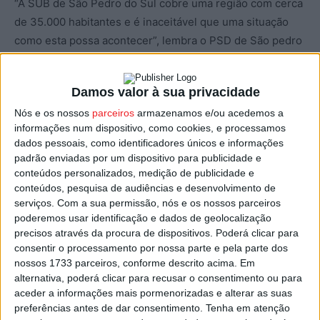
“A SUB de São Pedro do Sul cobre uma região com cerca
de 35.000 habitantes e é inaceitável que uma situação
como esta possa acontecer”, lembra o PSD de São pedro
do Sul, e que apesar de haver “um Governo com maioria
absoluta e com todas as condições para governar, a
Damos valor à sua privacidade
saúde em Portugal está cada vez pior”, pode ler-se ainda.
Nós e os nossos
parceiros
armazenamos e/ou acedemos a
informações num dispositivo, como cookies, e processamos
Aquela estrutura partidária criticou o que classificou de
dados pessoais, como identificadores únicos e informações
“estado de abandono” a que a região de Lafões está
padrão enviadas por um dispositivo para publicidade e
entregue no que respeita à saúde.
conteúdos personalizados, medição de publicidade e
conteúdos, pesquisa de audiências e desenvolvimento de
serviços.
Com a sua permissão, nós e os nossos parceiros
O PSD perguntou ao Governo porque, “depois de todas
poderemos usar identificação e dados de geolocalização
as reversões, depois do fim da austeridade e depois de
precisos através da procura de dispositivos. Poderá clicar para
se injetar 3.200 milhões de euros na TAP”, ainda não foi
consentir o processamento por nossa parte e pela parte dos
possível “colocar equipas médicas no Centro de Saúde
nossos 1733 parceiros, conforme descrito acima. Em
alternativa, poderá clicar para recusar o consentimento ou para
de São Pedro do Sul, a fim de prestar um serviço de
aceder a informações mais pormenorizadas e alterar as suas
urgências sem falhas”.
preferências antes de dar consentimento.
Tenha em atenção