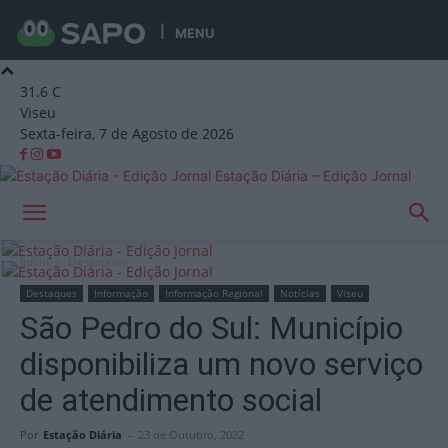
MENU
31.6
C
Viseu
Sexta-feira, 7 de Agosto de 2026
Estação Diária – Edição Jornal
Início
Destaques
Destaques
Informação
Informação Regional
Notícias
Viseu
São Pedro do Sul: Município
disponibiliza um novo serviço
de atendimento social
Por
Estação Diária
-
23 de Outubro, 2022