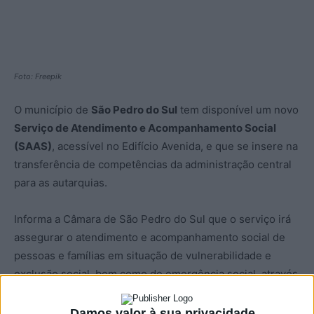
Foto: Freepik
O município de
São Pedro do Sul
tem disponível um novo
Serviço de Atendimento e Acompanhamento Social
(SAAS)
, acessível no Edifício Avenida, e que se insere na
transferência de competências da administração central
para as autarquias.
Informa a Câmara de São Pedro do Sul que o serviço irá
assegurar o atendimento e acompanhamento social de
pessoas e famílias em situação de vulnerabilidade e
exclusão social, bem como de emergência social, através
de um apoio de proximidade à população.
Damos valor à sua privacidade