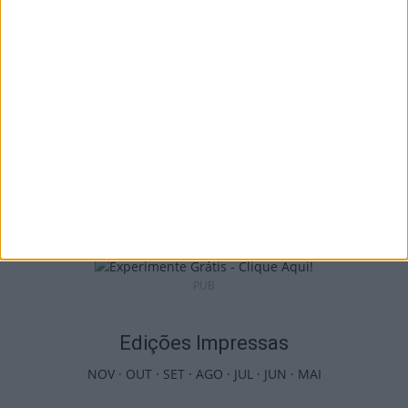
Benfica na Luz
7 de Agosto, 2026
Castro Daire: Jornadas da Juventude
arrancam com seis dias de atividades...
7 de Agosto, 2026
PUB
Edições Impressas
NOV
·
OUT
·
SET
·
AGO
·
JUL
·
JUN
·
MAI