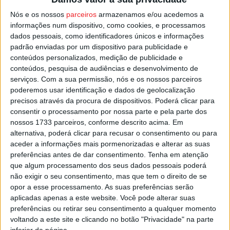
O atendimento e acompanhamento social realiza-se às
Nós e os nossos
parceiros
armazenamos e/ou acedemos a
segundas e terças-feiras, das 09:30 às 12:30, através de
informações num dispositivo, como cookies, e processamos
dados pessoais, como identificadores únicos e informações
marcação.
padrão enviadas por um dispositivo para publicidade e
conteúdos personalizados, medição de publicidade e
Esta e outras notícias para ouvir na Estação Diária – 96.8
conteúdos, pesquisa de audiências e desenvolvimento de
FM ou em
www.968.fm
serviços.
Com a sua permissão, nós e os nossos parceiros
poderemos usar identificação e dados de geolocalização
precisos através da procura de dispositivos. Poderá clicar para
Pub
consentir o processamento por nossa parte e pela parte dos
nossos 1733 parceiros, conforme descrito acima. Em
alternativa, poderá clicar para recusar o consentimento ou para
aceder a informações mais pormenorizadas e alterar as suas
TAGS
São Pedro do Sul
preferências antes de dar consentimento.
Tenha em atenção
que algum processamento dos seus dados pessoais poderá
não exigir o seu consentimento, mas que tem o direito de se
opor a esse processamento. As suas preferências serão
aplicadas apenas a este website. Você pode alterar suas
preferências ou retirar seu consentimento a qualquer momento
voltando a este site e clicando no botão "Privacidade" na parte
inferior da página.