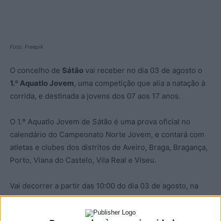
Foto: Freepik
O concelho de
Sátão
vai receber no dia 03 de agosto o
1.º Aquatlo Jovem
, uma competição que alia a natação à
corrida, e destinada a jovens dos 07 aos 17 anos.
O 1.º Aquatlo Jovem de Sátão é uma prova oficial no
calendário do Campeonato Norte Jovem, e contará com
atletas e clubes dos distritos de Aveiro, Braga, Bragança,
Porto, Viana do Castelo, Vila Real e Viseu.
Vai decorrer a partir das 10:00 do dia 03 de agosto, na
Praia Fluvial do Trabulo e na zona do Santuário do
Senhor dos Caminhos, e tem as inscrições abertas,