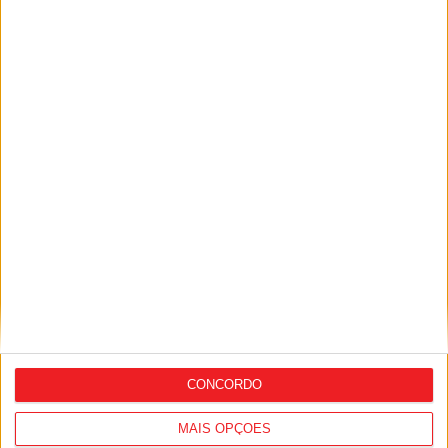
Sátão: Praia Fluvial do Trabulo abre
época balnear com distinção de
Qualidade de Ouro
CONCORDO
MAIS OPÇÕES