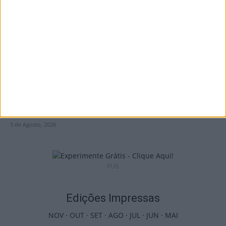
observar o eclipse solar
5 de Agosto, 2026
Viseu: Presidente da República inaugura a
634.ª Feira de São Mateus
5 de Agosto, 2026
PUB
Edições Impressas
NOV
·
OUT
·
SET
·
AGO
·
JUL
·
JUN
·
MAI