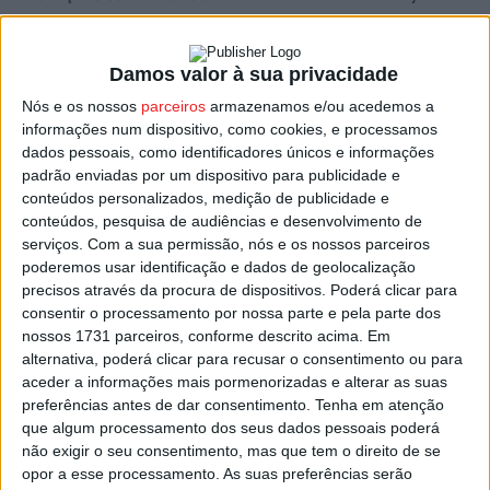
e devem ser feitas online no site da Câmara Municipal de
Sátão.
Damos valor à sua privacidade
O preço é de 51 euros por criança, por semana, e de 41
Nós e os nossos
parceiros
armazenamos e/ou acedemos a
informações num dispositivo, como cookies, e processamos
euros para casos em que tenham irmãos a participar, um
dados pessoais, como identificadores únicos e informações
valor que inclui almoço, lanche e seguro.
padrão enviadas por um dispositivo para publicidade e
conteúdos personalizados, medição de publicidade e
A 1ª fase de inscrições será exclusivamente para
conteúdos, pesquisa de audiências e desenvolvimento de
serviços.
Com a sua permissão, nós e os nossos parceiros
crianças residentes no concelho de Sátão, enquanto que
poderemos usar identificação e dados de geolocalização
a 2ª fase será aberta à população em geral.
precisos através da procura de dispositivos. Poderá clicar para
consentir o processamento por nossa parte e pela parte dos
No processo de inscrição online será solicitado o envio
nossos 1731 parceiros, conforme descrito acima. Em
alternativa, poderá clicar para recusar o consentimento ou para
do cartão de cidadão da criança e do responsável legal,
aceder a informações mais pormenorizadas e alterar as suas
assim como uma autorização (disponível no site do
preferências antes de dar consentimento.
Tenha em atenção
Município) do responsável legal devidamente preenchida
que algum processamento dos seus dados pessoais poderá
e assinada.
não exigir o seu consentimento, mas que tem o direito de se
opor a esse processamento. As suas preferências serão