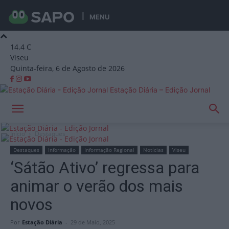
MENU
14.4
C
Viseu
Quinta-feira, 6 de Agosto de 2026
Estação Diária – Edição Jornal
Início
Destaques
Destaques
Informação
Informação Regional
Notícias
Viseu
‘Sátão Ativo’ regressa para
animar o verão dos mais
novos
Por
Estação Diária
-
29 de Maio, 2025