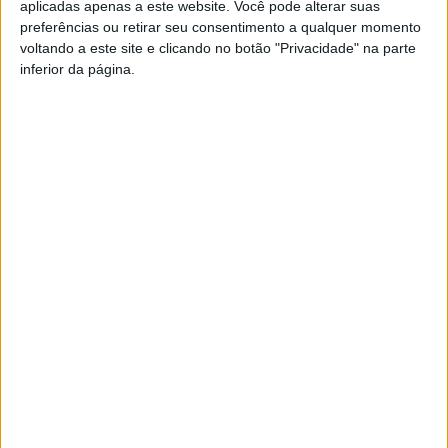
aplicadas apenas a este website. Você pode alterar suas
Para mais informações, os interessados devem contactar
preferências ou retirar seu consentimento a qualquer momento
a Piscina Municipal de Sátão através do número de
voltando a este site e clicando no botão "Privacidade" na parte
telefone +351 232 980 800 (chamada para a rede fixa
inferior da página.
nacional). O programa destas semanas está disponível no
site do Município em
www.cm-satao.pt
, para consulta.
Esta e outras notícias para ouvir na Estação Diária – 96.8
FM ou em
www.968.fm
.
Pub
TAGS
Sátão
Sátão Ativo