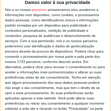
prática os conhecimentos adquiridos durante as sessões.
Damos valor à sua privacidade
Nós e os nossos
parceiros
armazenamos e/ou acedemos a
Segundo a autarquia de Sátão, esta iniciativa pretendeu
informações num dispositivo, como cookies, e processamos
“sensibilizar os alunos, professores e auxiliares para a
dados pessoais, como identificadores únicos e informações
padrão enviadas por um dispositivo para publicidade e
necessidade de redução do tráfego rodoviário dentro das
conteúdos personalizados, medição de publicidade e
áreas urbanas e identificação dos cuidados a ter quando
conteúdos, pesquisa de audiências e desenvolvimento de
se circula de bicicleta no espaço público”.
serviços.
Com a sua permissão, nós e os nossos parceiros
poderemos usar identificação e dados de geolocalização
precisos através da procura de dispositivos. Poderá clicar para
Foto: CM Sátão
consentir o processamento por nossa parte e pela parte dos
nossos 1733 parceiros, conforme descrito acima. Em
Esta e outras notícias para ouvir na Estação Diária – 96.8
alternativa, poderá clicar para recusar o consentimento ou para
FM ou em
www.968.fm
.
aceder a informações mais pormenorizadas e alterar as suas
preferências antes de dar consentimento.
Tenha em atenção
que algum processamento dos seus dados pessoais poderá
Pub
não exigir o seu consentimento, mas que tem o direito de se
opor a esse processamento. As suas preferências serão
aplicadas apenas a este website. Você pode alterar suas
preferências ou retirar seu consentimento a qualquer momento
TAGS
GNR
Prevenção e Segurança Rodoviária
Sátão
voltando a este site e clicando no botão "Privacidade" na parte