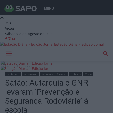
MENU
31
C
Viseu
Sábado, 8 de Agosto de 2026
Estação Diária – Edição Jornal
Início
Destaques
Destaques
Informação
Informação Regional
Notícias
Viseu
Sátão: Autarquia e GNR
levaram ‘Prevenção e
Segurança Rodoviária’ à
escola