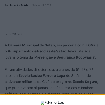
Por
Estação Diária
-
3 de Abril, 2025
Foto: CM Sátão
A
Câmara Municipal de Sátão
, em parceria com a
GNR
e
o
Agrupamento de Escolas de Sátão
, levou até aos
jovens o tema da ‘
Prevenção e Segurança Rodoviária
‘.
Foram atividades direcionadas a alunos do 5º, 6º e 7º
anos da
Escola Básica Ferreira Lapa
de Sátão, onde
estiveram militares da GNR do programa
Escola
Segura
,
que promoveram algumas sessões teóricas e também
práticas, com recurso a bicicletas, num circuito criado
dentro do recinto escolar, e onde os alunos puseram em