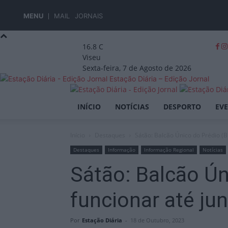
MENU
MAIL
JORNAIS
16.8
C
Viseu
Sexta-feira, 7 de Agosto de 2026
Estação Diária – Edição Jornal
INÍCIO
NOTÍCIAS
DESPORTO
EV
Início
Destaques
Sátão: Balcão Único do Prédio (BU
Destaques
Informação
Informação Regional
Notícias
Sátão: Balcão Ún
funcionar até ju
Por
Estação Diária
-
18 de Outubro, 2023