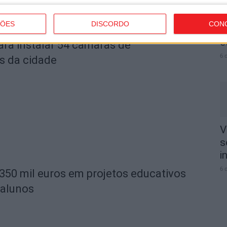
V
ÇÕES
DISCORDO
CON
3
e
ara instalar 54 câmaras de
6 
s da cidade
V
s
i
6 
 350 mil euros em projetos educativos
 alunos