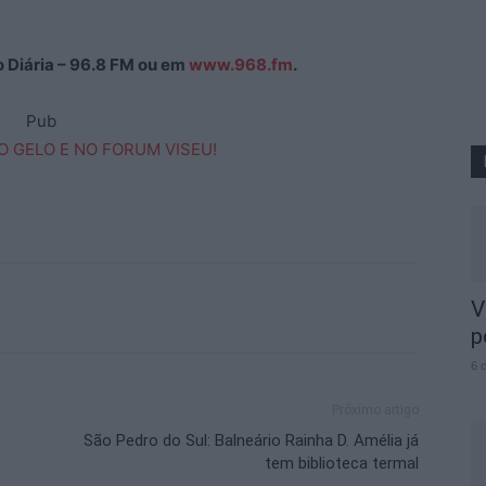
ão Diária – 96.8 FM ou em
www.968.fm
.
Pub
V
p
6 
Próximo artigo
São Pedro do Sul: Balneário Rainha D. Amélia já
tem biblioteca termal