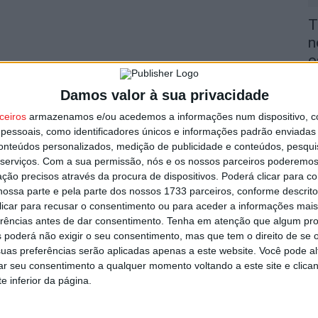
T
n
o
utor
6 
Damos valor à sua privacidade
ceiros
armazenamos e/ou acedemos a informações num dispositivo, c
essoais, como identificadores únicos e informações padrão enviadas 
conteúdos personalizados, medição de publicidade e conteúdos, pesqui
serviços.
Com a sua permissão, nós e os nossos parceiros poderemos 
ção precisos através da procura de dispositivos. Poderá clicar para co
V
ossa parte e pela parte dos nossos 1733 parceiros, conforme descrit
i
 clicar para recusar o consentimento ou para aceder a informações ma
v
s por furto de cobre na região
erências antes de dar consentimento.
Tenha em atenção que algum pr
 poderá não exigir o seu consentimento, mas que tem o direito de se 
6 
uas preferências serão aplicadas apenas a este website. Você pode al
rar seu consentimento a qualquer momento voltando a este site e clica
e inferior da página.