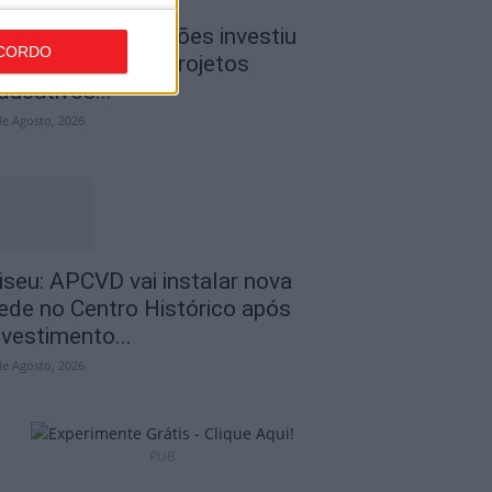
iseu: CIM Dão Lafões investiu
CORDO
50 mil euros em projetos
ducativos...
de Agosto, 2026
iseu: APCVD vai instalar nova
ede no Centro Histórico após
nvestimento...
de Agosto, 2026
PUB