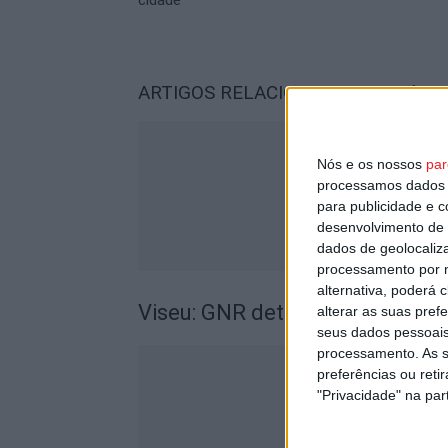
cidade
ARTIGOS RELACIONADOS
Mais do a
Nós e os nossos
par
processamos dados p
para publicidade e 
desenvolvimento de 
dados de geolocaliza
processamento por n
alternativa, poderá
Viseu: GNR detém sete suspeito
alterar as suas pref
seus dados pessoais
processamento. As s
preferências ou reti
"Privacidade" na part