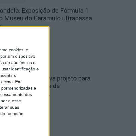
ondela: Exposição de Fórmula 1
o Museu do Caramulo ultrapassa
s...
de Agosto, 2026
omo cookies, e
por um dispositivo
sa de audiências e
usar identificação e
nsentir o
iseu: Câmara aprova projeto para
o acima. Em
nstalar 54 câmaras de
is pormenorizadas e
ideovigilância em...
ocessamento dos
opor a esse
de Agosto, 2026
terar suas
ndo no botão