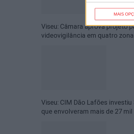
MAIS OP
Viseu: Câmara aprova projeto p
videovigilância em quatro zona
Viseu: CIM Dão Lafões investiu
que envolveram mais de 27 mil