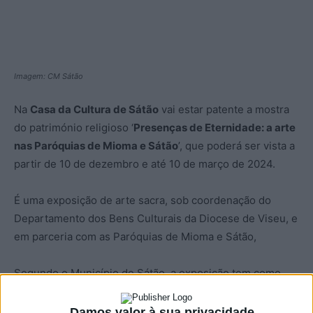
Imagem: CM Sátão
Na
Casa da Cultura de Sátão
vai estar patente a mostra
do património religioso ‘
Presenças de Eternidade: a arte
nas Paróquias de Mioma e Sátão
’, que poderá ser vista a
partir de 10 de dezembro e até 10 de março de 2024.
É uma exposição de arte sacra, sob coordenação do
Departamento dos Bens Culturais da Diocese de Viseu, e
em parceria com as Paróquias de Mioma e Sátão,
Segundo o Município de Sátão, a exposição tem como
objetivo “preservar, valorizar e dinamizar o património
religioso do concelho de Sátão” e “enriquecendo a oferta
Damos valor à sua privacidade