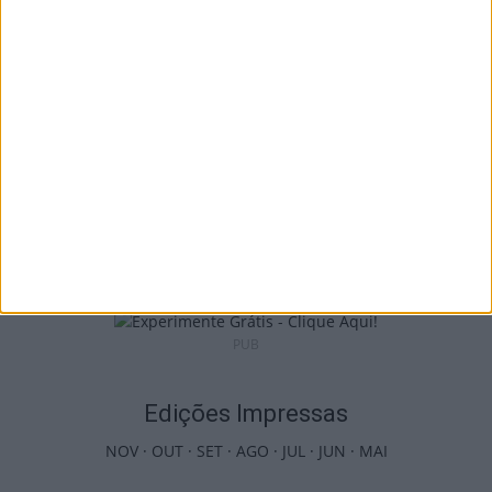
Benfica na Luz
7 de Agosto, 2026
Castro Daire: Jornadas da Juventude
arrancam com seis dias de atividades...
7 de Agosto, 2026
PUB
Edições Impressas
NOV
·
OUT
·
SET
·
AGO
·
JUL
·
JUN
·
MAI