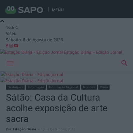
MENU
16.6
C
Viseu
Sábado, 8 de Agosto de 2026
Estação Diária – Edição Jornal
Início
Destaques
Destaques
Informação
Informação Regional
Notícias
Viseu
Sátão: Casa da Cultura
acolhe exposição de arte
sacra
Por
Estação Diária
-
10 de Dezembro, 2023