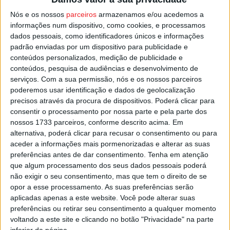
cultural poder atrais mais gente ao concelho. Acrescenta
Nós e os nossos
parceiros
armazenamos e/ou acedemos a
a autarquia satense que é, também, uma aposta na
informações num dispositivo, como cookies, e processamos
dados pessoais, como identificadores únicos e informações
promoção da educação para o património.
padrão enviadas por um dispositivo para publicidade e
conteúdos personalizados, medição de publicidade e
Esta e outras notícias para ouvir na Estação Diária – 96.8
conteúdos, pesquisa de audiências e desenvolvimento de
FM ou em
www.968.fm
.
serviços.
Com a sua permissão, nós e os nossos parceiros
poderemos usar identificação e dados de geolocalização
precisos através da procura de dispositivos. Poderá clicar para
Pub
consentir o processamento por nossa parte e pela parte dos
nossos 1733 parceiros, conforme descrito acima. Em
alternativa, poderá clicar para recusar o consentimento ou para
aceder a informações mais pormenorizadas e alterar as suas
TAGS
Arte Sacra
Exposição
Sátão
preferências antes de dar consentimento.
Tenha em atenção
que algum processamento dos seus dados pessoais poderá
não exigir o seu consentimento, mas que tem o direito de se
opor a esse processamento. As suas preferências serão
aplicadas apenas a este website. Você pode alterar suas
preferências ou retirar seu consentimento a qualquer momento
voltando a este site e clicando no botão "Privacidade" na parte
inferior da página.