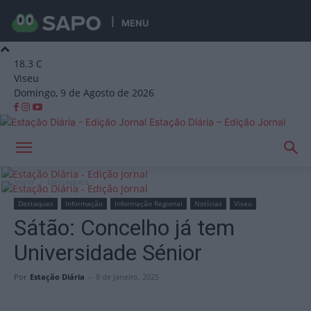
MENU
18.3
C
Viseu
Domingo, 9 de Agosto de 2026
Estação Diária – Edição Jornal
Início
Destaques
Destaques
Informação
Informação Regional
Notícias
Viseu
Sátão: Concelho já tem
Universidade Sénior
Por
Estação Diária
-
8 de Janeiro, 2025