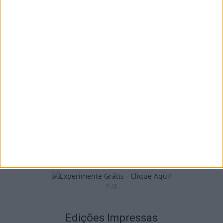
São Pedro do Sul: Governo aprova Centro
de Interpretação da Serra...
8 de Agosto, 2026
Incêndios: Viseu é o segundo distrito do
país com mais área...
7 de Agosto, 2026
PUB
Edições Impressas