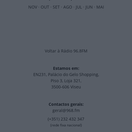
NOV
·
OUT
·
SET
·
AGO
·
JUL
·
JUN
·
MAI
Voltar à Rádio 96.8FM
Estamos em:
EN231, Palácio do Gelo Shopping,
Piso 3, Loja 321,
3500-606 Viseu
Contactos gerais:
geral@968.fm
(+351) 232 432 347
(rede fixa nacional)