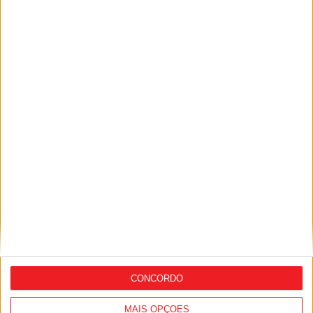
Sátão: Praia Fluvial do Trabulo abre
época balnear com distinção de
Qualidade de Ouro
CONCORDO
MAIS OPÇÕES