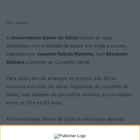
Foto: Freepik
A
Universidade Sénior de Sátão
iniciou as suas
atividades, com a tomada de posse dos órgãos sociais,
liderados por
Joaquim Rebelo Marinho
, com
Elisabete
Bárbara
a presidir ao Conselho Geral.
Para 2025, ano de arranque do projeto, são 59 os
seniores inscritos, de várias freguesias do concelho de
Sátão, mas também de concelhos vizinhos, e com idades
entre os 55 e os 83 anos.
A Universidade Sénior de Sátão é um projeto apoiado
pelo Município, a funcionar nas instalações da Biblioteca
Municipal, e pretende contribui para o envelhecimento