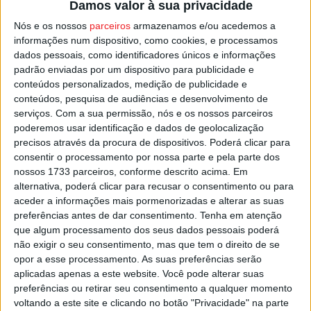
Damos valor à sua privacidade
ativo e saudável das pessoas com mais de 50 anos, com
um programa de atividades culturais, científicas,
Nós e os nossos
parceiros
armazenamos e/ou acedemos a
informações num dispositivo, como cookies, e processamos
desportivas, de lazer, sociais, entre outras, onde se
dados pessoais, como identificadores únicos e informações
procura estimular a saúde física e mental dos
padrão enviadas por um dispositivo para publicidade e
participantes.
conteúdos personalizados, medição de publicidade e
conteúdos, pesquisa de audiências e desenvolvimento de
serviços.
Com a sua permissão, nós e os nossos parceiros
Foto: CM Sátão
poderemos usar identificação e dados de geolocalização
precisos através da procura de dispositivos. Poderá clicar para
Esta e outras notícias para ouvir na Estação Diária – 96.8
consentir o processamento por nossa parte e pela parte dos
FM ou em
www.968.fm
.
nossos 1733 parceiros, conforme descrito acima. Em
alternativa, poderá clicar para recusar o consentimento ou para
aceder a informações mais pormenorizadas e alterar as suas
Pub
preferências antes de dar consentimento.
Tenha em atenção
que algum processamento dos seus dados pessoais poderá
não exigir o seu consentimento, mas que tem o direito de se
opor a esse processamento. As suas preferências serão
TAGS
Sátão
Universidade Sénior
aplicadas apenas a este website. Você pode alterar suas
preferências ou retirar seu consentimento a qualquer momento
voltando a este site e clicando no botão "Privacidade" na parte