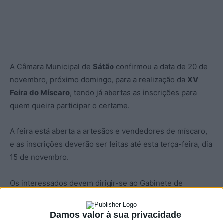
A Câmara Municipal de
Sátão
confirmou a data de 20 de
novembro, próximo domingo, para a realização da
XV
Feira do Míscaro
, tendo já abertas as inscrições para
quem queira participar o certame.
A feira está aberta a artesãos e vendedores de míscaro,
e as inscrições deverão ser feitas até esta terça-feira, dia
15 de novembro.
Os interessados devem dirigir-se ao Gabinete de
Atendimento ao Munícipe da Câmara Municipal de Sátão
para aí fazerem a respetiva inscrição, informa o
Damos valor à sua privacidade
município.