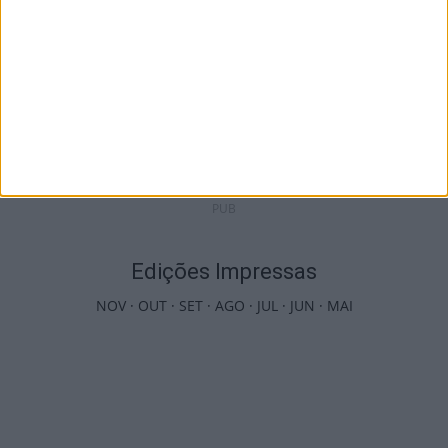
Castro Daire: Jornadas da Juventude
arrancam com seis dias de atividades...
7 de Agosto, 2026
PUB
Edições Impressas
NOV
·
OUT
·
SET
·
AGO
·
JUL
·
JUN
·
MAI