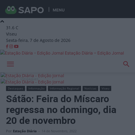
MENU
31.6
C
Viseu
Sexta-feira, 7 de Agosto de 2026
Estação Diária – Edição Jornal
Início
Destaques
Destaques
Informação
Informação Regional
Notícias
Viseu
Sátão: Feira do Míscaro
regressa no domingo, dia
20 de novembro
Por
Estação Diária
-
14 de Novembro, 2022