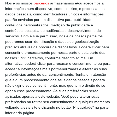
Nós e os nossos
parceiros
armazenamos e/ou acedemos a
informações num dispositivo, como cookies, e processamos
Esta e outras notícias para ouvir na Estação Diária – 96.8
dados pessoais, como identificadores únicos e informações
FM ou em
www.968.fm
padrão enviadas por um dispositivo para publicidade e
conteúdos personalizados, medição de publicidade e
conteúdos, pesquisa de audiências e desenvolvimento de
Pub
serviços.
Com a sua permissão, nós e os nossos parceiros
poderemos usar identificação e dados de geolocalização
precisos através da procura de dispositivos. Poderá clicar para
consentir o processamento por nossa parte e pela parte dos
TAGS
Feira do Míscaro
Sátão
nossos 1733 parceiros, conforme descrito acima. Em
alternativa, poderá clicar para recusar o consentimento ou para
aceder a informações mais pormenorizadas e alterar as suas
preferências antes de dar consentimento.
Tenha em atenção
que algum processamento dos seus dados pessoais poderá
não exigir o seu consentimento, mas que tem o direito de se
opor a esse processamento. As suas preferências serão
aplicadas apenas a este website. Você pode alterar suas
preferências ou retirar seu consentimento a qualquer momento
Artigo anterior
Próximo artigo
voltando a este site e clicando no botão "Privacidade" na parte
Viseu em ‘aviso amarelo’ para
São João da Pesqueira:
inferior da página.
chuva por vezes intensa na
Município vai organizar o III