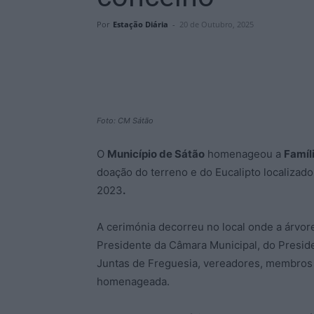
Por
Estação Diária
-
20 de Outubro, 2025
Foto: CM Sátão
O
Município de Sátão
homenageou a
Famíl
doação do terreno e do Eucalipto localizad
2023
.
A cerimónia decorreu no local onde a árvor
Presidente da Câmara Municipal, do Presid
Juntas de Freguesia, vereadores, membros 
homenageada.