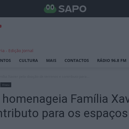
ENTOS
CULTURA
MAIS
CONTACTOS
RÁDIO 96.8 FM
lia Xavier pela doação de terrenos e contributo para...
Viseu
 homenageia Família Xav
ntributo para os espaços