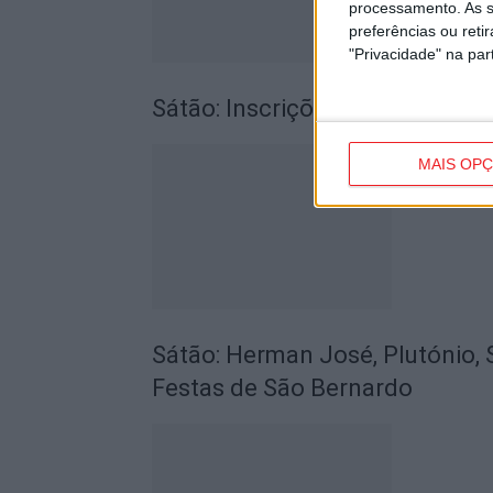
processamento. As s
preferências ou reti
"Privacidade" na part
Sátão: Inscrições abertas para
MAIS OP
Sátão: Herman José, Plutónio, 
Festas de São Bernardo