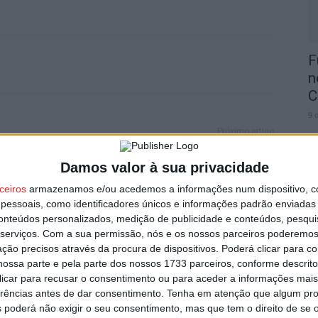
F
n
C
9 
Próximo artigo
ta
Viseu: Mulher detida por furto em hipermercado
Damos valor à sua privacidade
ceiros
armazenamos e/ou acedemos a informações num dispositivo, c
essoais, como identificadores únicos e informações padrão enviadas 
T
conteúdos personalizados, medição de publicidade e conteúdos, pesqui
utor
serviços.
Com a sua permissão, nós e os nossos parceiros poderemos 
d
ção precisos através da procura de dispositivos. Poderá clicar para co
d
ossa parte e pela parte dos nossos 1733 parceiros, conforme descrit
9 
 clicar para recusar o consentimento ou para aceder a informações ma
erências antes de dar consentimento.
Tenha em atenção que algum pr
 poderá não exigir o seu consentimento, mas que tem o direito de se 