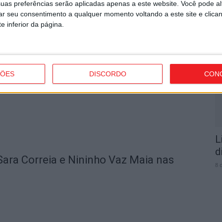
uas preferências serão aplicadas apenas a este website. Você pode al
rar seu consentimento a qualquer momento voltando a este site e clica
e inferior da página.
F
 Passeio Sénior ao Minho
a
9 
ÇÕES
DISCORDO
CON
L
d
Sara Correia e Nininho Vaz Maia nas
8 