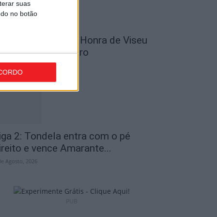
terar suas
ndo no botão
utebol: Divisão de Honra de Viseu
rranca em setembro
de Agosto, 2026
CORDO
iga 2: Tondela entra com o pé
ireito e vence Amarante...
de Agosto, 2026
PUB