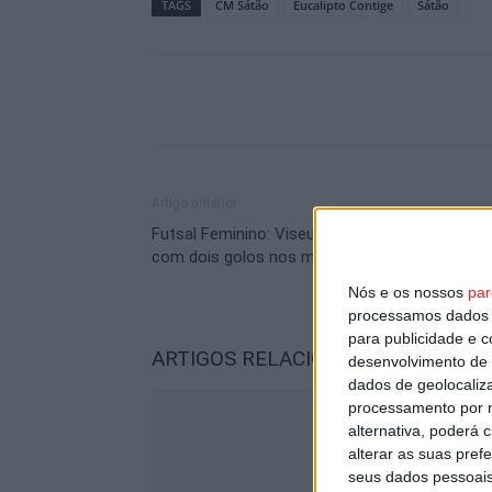
TAGS
CM Sátão
Eucalipto Contige
Sátão
Artigo anterior
Futsal Feminino: Viseu 2001 vence de reviravol
com dois golos nos minutos finais
Nós e os nossos
par
processamos dados p
para publicidade e 
ARTIGOS RELACIONADOS
Mais do a
desenvolvimento de 
dados de geolocaliza
processamento por n
alternativa, poderá
alterar as suas pref
seus dados pessoais