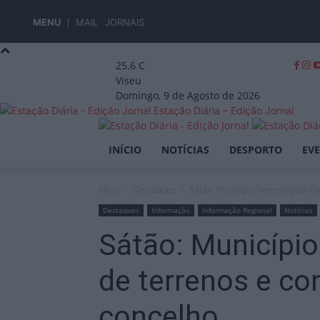
MENU
MAIL
JORNAIS
25.6
C
Viseu
Domingo, 9 de Agosto de 2026
Estação Diária – Edição Jornal
INÍCIO
NOTÍCIAS
DESPORTO
EV
Início
Destaques
Sátão: Município homenageia Famí
Destaques
Informação
Informação Regional
Notícias
Sátão: Município
de terrenos e co
concelho