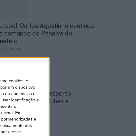
utebol: Carlos Agostinho continua
o comando do Penalva do
astelo
de Agosto, 2026
omo cookies, e
por um dispositivo
ondela: Gala do Desporto
sa de audiências e
usar identificação e
istingue atletas, clubes e
nsentir o
irigentes a 26...
o acima. Em
de Agosto, 2026
is pormenorizadas e
ocessamento dos
opor a esse