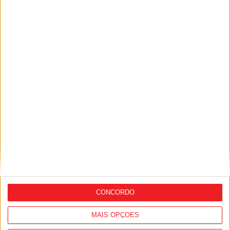
Sátão: Dia Internacional da Arqueologia
com visita guiada e escavação simulada
CONCORDO
MAIS OPÇÕES
Viseu: Museu Keil Amaral inaugura