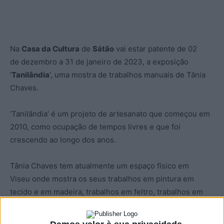
Na
Casa da Cultura
de
Sátão
vai estar patente de 02
de dezembro a 31 de janeiro de 2023, a exposição
‘
Tanilândia
’, uma mostra de trabalhos manuais de Tânia
Chaves.
‘Tanilândia’ é um projeto de artesanato que começou em
2010, como ocupação de tempos livres e que foi
crescendo ao longo dos anos.
Tânia Chaves tem atualmente um espaço físico em
Viseu onde mostra os seus trabalhos em pintura em
tecido e em madeira, trabalhos em feltro, trabalhos em
Eva e costura.