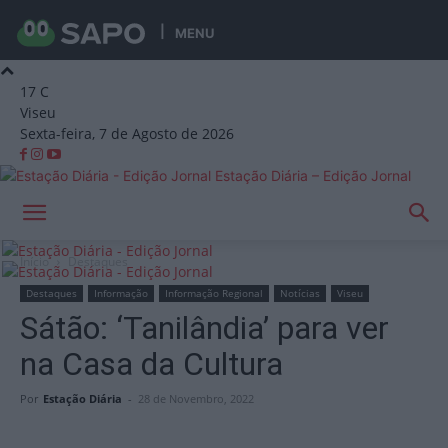
MENU
17
C
Viseu
Sexta-feira, 7 de Agosto de 2026
Estação Diária – Edição Jornal
Início
Destaques
Destaques
Informação
Informação Regional
Notícias
Viseu
Sátão: ‘Tanilândia’ para ver
na Casa da Cultura
Por
Estação Diária
-
28 de Novembro, 2022