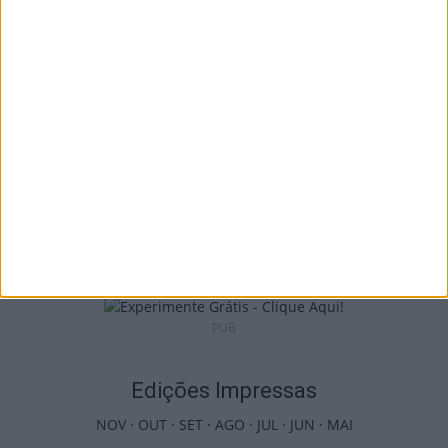
54 câmaras de videovigilância em...
6 de Agosto, 2026
Viseu: CIM Dão Lafões investiu 350 mil
euros em projetos educativos...
6 de Agosto, 2026
PUB
Edições Impressas
NOV
·
OUT
·
SET
·
AGO
·
JUL
·
JUN
·
MAI