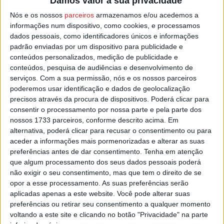
Damos valor à sua privacidade
A exposição ‘Tanilândia’ vai poder ser visitada a partir de
Nós e os nossos
parceiros
armazenamos e/ou acedemos a
sexta-feira, e estará aberta nos dias úteis entre as 09:00
informações num dispositivo, como cookies, e processamos
e as 17:30, e aos sábados, das 08:30 às 13:00.
dados pessoais, como identificadores únicos e informações
padrão enviadas por um dispositivo para publicidade e
conteúdos personalizados, medição de publicidade e
Esta e outras notícias para ouvir na Estação Diária – 96.8
conteúdos, pesquisa de audiências e desenvolvimento de
FM ou em
www.968.fm
serviços.
Com a sua permissão, nós e os nossos parceiros
poderemos usar identificação e dados de geolocalização
Pub
precisos através da procura de dispositivos. Poderá clicar para
consentir o processamento por nossa parte e pela parte dos
nossos 1733 parceiros, conforme descrito acima. Em
alternativa, poderá clicar para recusar o consentimento ou para
aceder a informações mais pormenorizadas e alterar as suas
TAGS
Casa da Cultura
Exposição
Sátão
Tanilândia
preferências antes de dar consentimento.
Tenha em atenção
que algum processamento dos seus dados pessoais poderá
não exigir o seu consentimento, mas que tem o direito de se
opor a esse processamento. As suas preferências serão
aplicadas apenas a este website. Você pode alterar suas
preferências ou retirar seu consentimento a qualquer momento
voltando a este site e clicando no botão "Privacidade" na parte