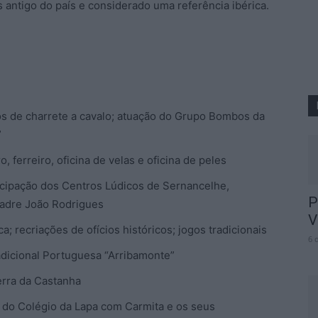
 antigo do país e considerado uma referência ibérica.
ios de charrete a cavalo; atuação do Grupo Bombos da
”
, ferreiro, oficina de velas e oficina de peles
icipação dos Centros Lúdicos de Sernancelhe,
P
Padre João Rodrigues
V
; recriações de ofícios históricos; jogos tradicionais
6 
dicional Portuguesa “Arribamonte”
erra da Castanha
do Colégio da Lapa com Carmita e os seus