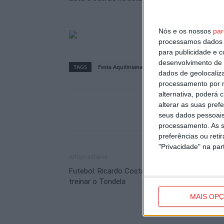
Nós e os nossos
par
processamos dados p
para publicidade e 
desenvolvimento de 
TAGS
Festa Aquiliniana
Sernancelhe
dados de geolocaliza
processamento por n
alternativa, poderá
alterar as suas pref
seus dados pessoais
processamento. As s
preferências ou reti
"Privacidade" na part
Artigo anterior
Futebol: Ricardo Costa está de regresso para
treinar o Tondela
MAIS OP