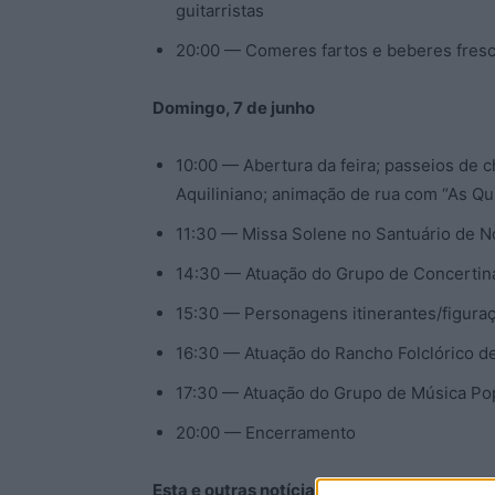
guitarristas
20:00 — Comeres fartos e beberes fresco
Domingo, 7 de junho
10:00 — Abertura da feira; passeios de c
Aquiliniano; animação de rua com “As Qu
11:30 — Missa Solene no Santuário de N
14:30 — Atuação do Grupo de Concertinas
15:30 — Personagens itinerantes/figura
16:30 — Atuação do Rancho Folclórico d
17:30 — Atuação do Grupo de Música Po
20:00 — Encerramento
Esta e outras notícias para ouvir na Estaç