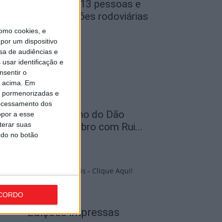
iseu: GNR deteve 13 pessoas e
egistou 364 infrações rodoviárias
uma...
omo cookies, e
por um dispositivo
de Agosto, 2026
sa de audiências e
usar identificação e
nsentir o
o acima. Em
is pormenorizadas e
ocessamento dos
elas: Feira do Vinho do Dão
opor a esse
terar suas
egressa em setembro com Rui...
ndo no botão
de Agosto, 2026
PUB
CORDO
Edições Impressas