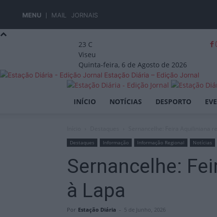
MENU
MAIL
JORNAIS
23
C
Viseu
Quinta-feira, 6 de Agosto de 2026
Estação Diária – Edição Jornal
INÍCIO
NOTÍCIAS
DESPORTO
EV
Início
Destaques
Sernancelhe: Feira Aquiliniana 
Destaques
Informação
Informação Regional
Notícias
Sernancelhe: Fei
à Lapa
Por
Estação Diária
-
5 de Junho, 2026