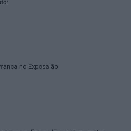
utor
rranca no Exposalão