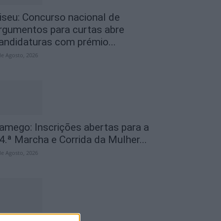
iseu: Concurso nacional de
rgumentos para curtas abre
andidaturas com prémio...
de Agosto, 2026
amego: Inscrições abertas para a
4.ª Marcha e Corrida da Mulher...
de Agosto, 2026