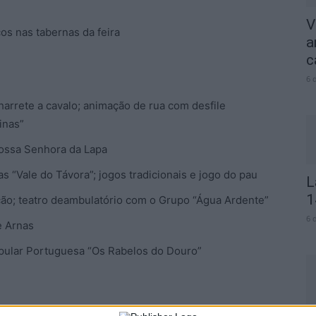
V
s nas tabernas da feira
a
c
6 
harrete a cavalo; animação de rua com desfile
inas”
ossa Senhora da Lapa
 “Vale do Távora”; jogos tradicionais e jogo do pau
L
1
ção; teatro deambulatório com o Grupo “Água Ardente”
6 
e Arnas
pular Portuguesa “Os Rabelos do Douro”
ão Diária – 96.8 FM ou em
www.968.fm
.