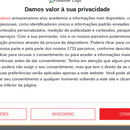
V
Damos valor à sua privacidade
r
Pub
n
ceiros
armazenamos e/ou acedemos a informações num dispositivo, c
essoais, como identificadores únicos e informações padrão enviadas 
5 
conteúdos personalizados, medição de publicidade e conteúdos, pesqui
serviços.
Com a sua permissão, nós e os nossos parceiros poderemos 
ção precisos através da procura de dispositivos. Poderá clicar para co
ossa parte e pela parte dos nossos 1731 parceiros, conforme descrit
 clicar para recusar o consentimento ou para aceder a informações ma
erências antes de dar consentimento.
Tenha em atenção que algum pr
N
 poderá não exigir o seu consentimento, mas que tem o direito de se 
uas preferências serão aplicadas apenas a este website. Você pode al
r
rar seu consentimento a qualquer momento voltando a este site e clica
5 
e inferior da página.
Próximo artigo
IUC: Governo tem 180 dias para mudar
calendário de pagamento
ÇÕES
DISCORDO
CON