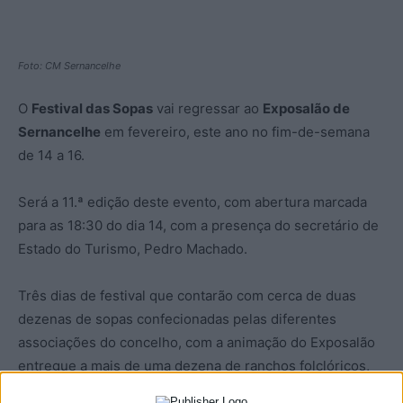
Foto: CM Sernancelhe
O
Festival das Sopas
vai regressar ao
Exposalão de
Sernancelhe
em fevereiro, este ano no fim-de-semana
de 14 a 16.
Será a 11.ª edição deste evento, com abertura marcada
para as 18:30 do dia 14, com a presença do secretário de
Estado do Turismo, Pedro Machado.
Três dias de festival que contarão com cerca de duas
dezenas de sopas confecionadas pelas diferentes
associações do concelho, com a animação do Exposalão
entregue a mais de uma dezena de ranchos folclóricos,
de várias regiões do país, e ainda com grupos de