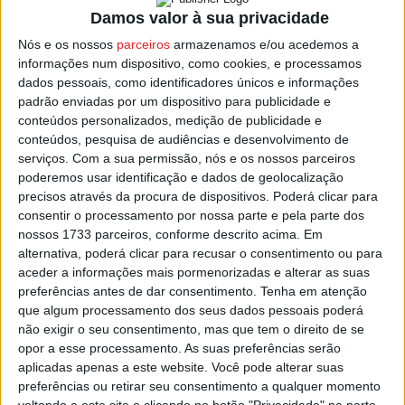
concertinas, dança e cantares.
Damos valor à sua privacidade
Nós e os nossos
parceiros
armazenamos e/ou acedemos a
O festival tem entrada paga, mas cada visitante poderá
informações num dispositivo, como cookies, e processamos
depois experimentar cada uma das sopas confecionadas
dados pessoais, como identificadores únicos e informações
padrão enviadas por um dispositivo para publicidade e
para o evento.
conteúdos personalizados, medição de publicidade e
conteúdos, pesquisa de audiências e desenvolvimento de
O cartaz do Festival das Sopas em Sernancelhe incluiu
serviços.
Com a sua permissão, nós e os nossos parceiros
ainda uma exposição etnográfica, e pelo espaço haverá
poderemos usar identificação e dados de geolocalização
precisos através da procura de dispositivos. Poderá clicar para
tasquinhas com produtos regionais e provas de vinhos.
consentir o processamento por nossa parte e pela parte dos
nossos 1733 parceiros, conforme descrito acima. Em
alternativa, poderá clicar para recusar o consentimento ou para
aceder a informações mais pormenorizadas e alterar as suas
Esta e outras notícias para ouvir na Estação Diária – 96.8
preferências antes de dar consentimento.
Tenha em atenção
que algum processamento dos seus dados pessoais poderá
FM ou em
www.968.fm
.
não exigir o seu consentimento, mas que tem o direito de se
opor a esse processamento. As suas preferências serão
Pub
aplicadas apenas a este website. Você pode alterar suas
preferências ou retirar seu consentimento a qualquer momento
voltando a este site e clicando no botão "Privacidade" na parte