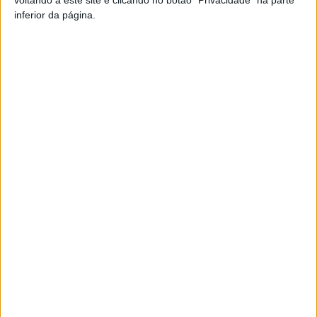
inferior da página.
TAGS
Festival das Sopas
Sernancelhe
Viseu
Artigo anterior
Próximo artigo
Liga 2: Árbitro de Lisboa apita
Viseu: Educação inclusiva com
o Académico – Feirense
falta de recursos
especializados
ARTIGOS RELACIONADOS
Mais do autor