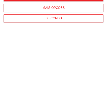
MAIS OPÇÕES
DISCORDO
Viseu: Associação de Vila Chã de Sá
inaugura lar de 4,5 milhões com
capacidade para 63 idosos