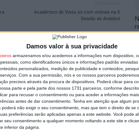
Próximo artigo
ara
Académico de Viseu só com vitórias na II
N
Divisão de Andebol
r
5 
Damos valor à sua privacidade
utor
ceiros
armazenamos e/ou acedemos a informações num dispositivo, c
essoais, como identificadores únicos e informações padrão enviadas 
conteúdos personalizados, medição de publicidade e conteúdos, pesqui
serviços.
Com a sua permissão, nós e os nossos parceiros poderemos 
F
ção precisos através da procura de dispositivos. Poderá clicar para co
A
ossa parte e pela parte dos nossos 1731 parceiros, conforme descrit
o.
 clicar para recusar o consentimento ou para aceder a informações ma
erências antes de dar consentimento.
Tenha em atenção que algum pr
5 
 poderá não exigir o seu consentimento, mas que tem o direito de se 
ica-Académico de Viseu e Flávio Lima o
uas preferências serão aplicadas apenas a este website. Você pode al
rar seu consentimento a qualquer momento voltando a este site e clica
e inferior da página.