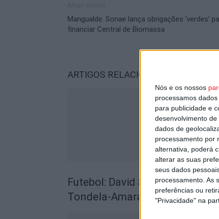
Artigo anterior
Mangualde: Sonae lança obrigações ‘verdes’ p
financiar Central de Biomassa
ARTIGOS RELACIONADOS
Mais do a
Nós e os nossos
par
processamos dados p
para publicidade e 
desenvolvimento de 
dados de geolocaliza
processamento por n
alternativa, poderá
alterar as suas pref
seus dados pessoais
Futebol: David Silva apita Benf
processamento. As s
preferências ou reti
Tondela-Amarante
"Privacidade" na part