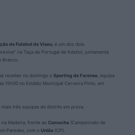
ção de Futebol de Viseu
, é um dos dois
brevive” na Taça de Portugal de futebol, juntamente
o Branco.
 vai receber no domingo o
Sporting de Farense
, equipa
 as 15h00 no Estádio Municipal Cerveira Pinto, em
 mais três equipas do distrito em prova.
a na Madeira, frente ao
Camacha
(Campeonato de
) em Paredes, com o
União
(CP).