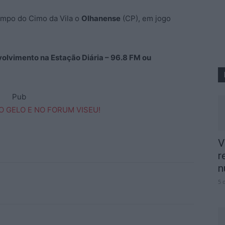
mpo do Cimo da Vila o
Olhanense
(CP), em jogo
volvimento na Estação Diária – 96.8 FM ou
Pub
V
r
n
5 