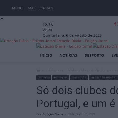
MENU
MAIL
JORNAIS
15.4
C
Viseu
Quinta-feira, 6 de Agosto de 2026
Estação Diária – Edição Jornal
INÍCIO
NOTÍCIAS
DESPORTO
EV
Início
Desporto
Só dois clubes dos distritais resis
Desporto
Destaques
Informação
Informação Regional
Só dois clubes d
Portugal, e um é
Por
Estação Diária
-
13 de Outubro, 2021