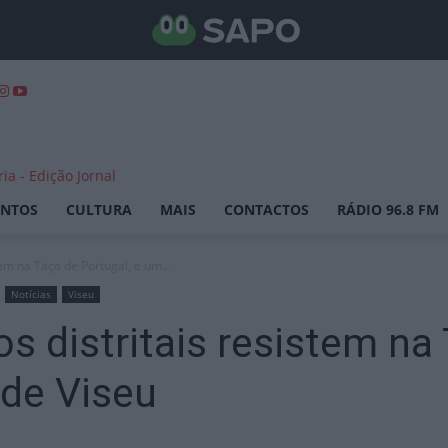
ENTOS
CULTURA
MAIS
CONTACTOS
RÁDIO 96.8 FM
tem na Taça de Portugal, e um...
Notícias
Viseu
os distritais resistem na
 de Viseu