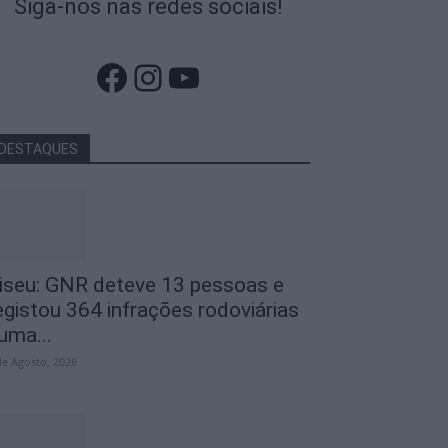
Siga-nos nas redes sociais!
Facebook
Instagram
YouTube
DESTAQUES
iseu: GNR deteve 13 pessoas e
egistou 364 infrações rodoviárias
uma...
de Agosto, 2026