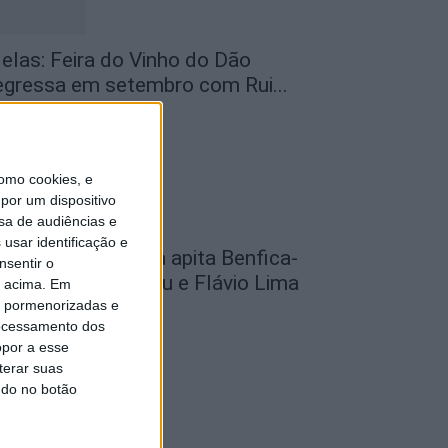
elas: Feira do Vinho do Dão
egressa em setembro com Rui...
de Agosto, 2026
omo cookies, e
por um dispositivo
sa de audiências e
usar identificação e
utebol: David Silva apita Benfica-
nsentir o
cadémico de Viseu e Flávio Lima
o acima. Em
..
is pormenorizadas e
ocessamento dos
de Agosto, 2026
opor a esse
terar suas
ndo no botão