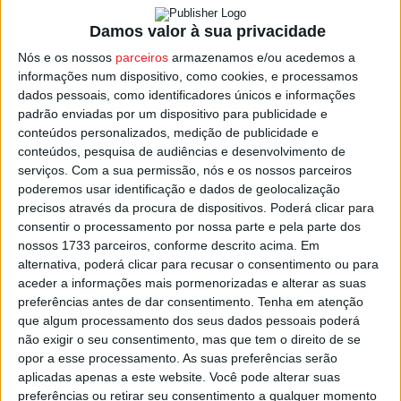
formalização deste conselho nacional.
Damos valor à sua privacidade
A renovação dos quadros na educação em enfermagem,
Nós e os nossos
parceiros
armazenamos e/ou acedemos a
nesta altura com um corpo docente algo envelhecido, e a
informações num dispositivo, como cookies, e processamos
dados pessoais, como identificadores únicos e informações
articulação entre a academia e os contextos clínicos
padrão enviadas por um dispositivo para publicidade e
onde uma parte do ensino da enfermagem decorre, são
conteúdos personalizados, medição de publicidade e
algumas das primeiras prioridades na ação do novo
conteúdos, pesquisa de audiências e desenvolvimento de
Conselho Nacional, assim como a representação do setor
serviços.
Com a sua permissão, nós e os nossos parceiros
poderemos usar identificação e dados de geolocalização
enquanto área científica.
precisos através da procura de dispositivos. Poderá clicar para
consentir o processamento por nossa parte e pela parte dos
A Carta de Princípios do Conselho Nacional do Ensino
nossos 1733 parceiros, conforme descrito acima. Em
Público de Enfermagem foi assinada pelas escolas
alternativa, poderá clicar para recusar o consentimento ou para
aceder a informações mais pormenorizadas e alterar as suas
superiores de enfermagem de Coimbra, Lisboa, Évora,
preferências antes de dar consentimento.
Tenha em atenção
Minho, Beja, Bragança, Leiria, Portalegre, Santarém,
que algum processamento dos seus dados pessoais poderá
Setúbal, Viana do Castelo, Viseu, Açores, Algarve, Aveiro,
não exigir o seu consentimento, mas que tem o direito de se
Madeira e Trás-os-Montes e Alto Douro.
opor a esse processamento. As suas preferências serão
aplicadas apenas a este website. Você pode alterar suas
preferências ou retirar seu consentimento a qualquer momento