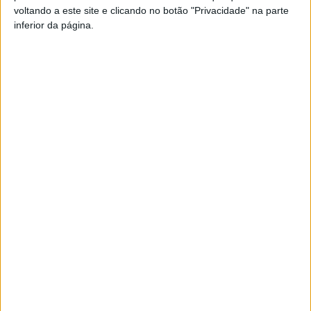
Esta e outras notícias para ouvir na Estação Diária – 96.8
voltando a este site e clicando no botão "Privacidade" na parte
FM ou em
www.968.fm
.
inferior da página.
Pub
TAGS
Escola Superior de Enfermagem
Viseu
Artigo anterior
Próximo artigo
Região de Viseu recebe a
Nacional – Académico já tem
Portugal Brasil Ride em MTB
árbitro nomeado