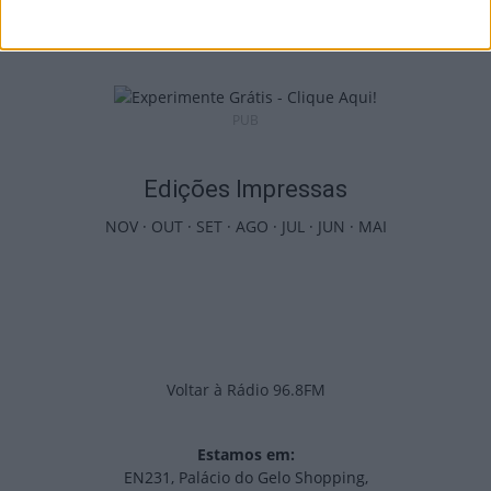
arrancam com seis dias de atividades...
7 de Agosto, 2026
PUB
Edições Impressas
NOV
·
OUT
·
SET
·
AGO
·
JUL
·
JUN
·
MAI
Voltar à Rádio 96.8FM
Estamos em:
EN231, Palácio do Gelo Shopping,