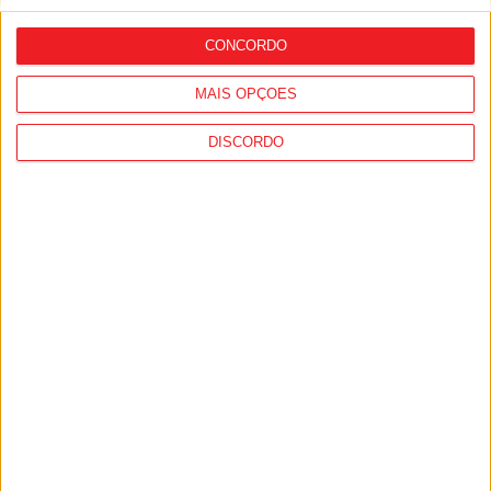
avançado marroquino
CONCORDO
MAIS OPÇÕES
DISCORDO
Viseu: GNR detém sete suspeitos por
furto de cobre na região