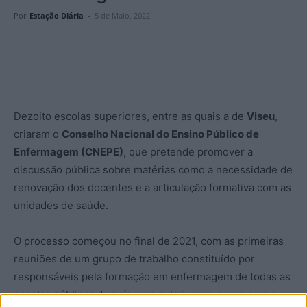
Por
Estação Diária
-
5 de Maio, 2022
Dezoito escolas superiores, entre as quais a de
Viseu
,
criaram o
Conselho Nacional do Ensino Público de
Enfermagem (CNEPE)
, que pretende promover a
discussão pública sobre matérias como a necessidade de
renovação dos docentes e a articulação formativa com as
unidades de saúde.
O processo começou no final de 2021, com as primeiras
reuniões de um grupo de trabalho constituído por
responsáveis pela formação em enfermagem de todas as
escolas públicas do país, que culminaram agora com a