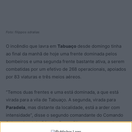
Foto: filippos sdralias
O incêndio que lavra em
Tabuaço
desde domingo tinha
ao final da manhã de hoje uma frente dominada pelos
bombeiros e uma segunda frente bastante ativa, a serem
combatidas por um efetivo de 268 operacionais, apoiados
por 83 viaturas e três meios aéreos.
“Temos duas frentes e uma está dominada, a que está
virada para a vila de Tabuaço. A segunda, virada para
Paradela
, mas distante da localidade, está a arder com
intensidade”, disse o segundo comandante do Comando
Sub-regional do Cávado, Bruno Silva, acrescentando que
“houve um reforço pela manhã de meios aéreos, o que