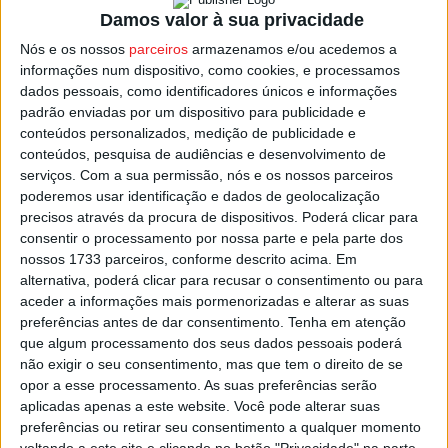
Damos valor à sua privacidade
vai ajudar no trabalho de combate”.
Nós e os nossos
parceiros
armazenamos e/ou acedemos a
informações num dispositivo, como cookies, e processamos
As chamas acabaram por levar a GNR a cortar a
dados pessoais, como identificadores únicos e informações
circulação na EN 323 entre entre as localidades de
padrão enviadas por um dispositivo para publicidade e
Távora e Granjinha, pela proximidade das chamas na
conteúdos personalizados, medição de publicidade e
frente que está mais próxima da localidade de Paradela.
conteúdos, pesquisa de audiências e desenvolvimento de
serviços.
Com a sua permissão, nós e os nossos parceiros
poderemos usar identificação e dados de geolocalização
O alerta para este fogo no concelho de Tabuaço, no norte
precisos através da procura de dispositivos. Poderá clicar para
do distrito de Viseu, foi dado pelas 22:27 de domingo, 10
consentir o processamento por nossa parte e pela parte dos
de agosto, na freguesia de Távora e Pinheiro.
nossos 1733 parceiros, conforme descrito acima. Em
alternativa, poderá clicar para recusar o consentimento ou para
aceder a informações mais pormenorizadas e alterar as suas
Esta e outras notícias para ouvir na Estação Diária – 96.8
preferências antes de dar consentimento.
Tenha em atenção
FM ou em
www.968.fm
que algum processamento dos seus dados pessoais poderá
não exigir o seu consentimento, mas que tem o direito de se
Pub
opor a esse processamento. As suas preferências serão
aplicadas apenas a este website. Você pode alterar suas
preferências ou retirar seu consentimento a qualquer momento