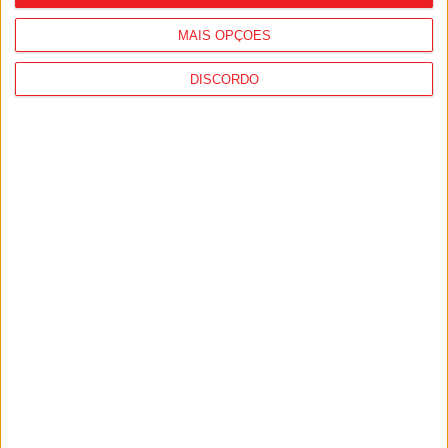
MAIS OPÇÕES
DISCORDO
Viseu: Associação de Vila Chã de Sá
inaugura lar de 4,5 milhões com
capacidade para 63 idosos