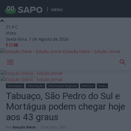
MENU
21.9
C
Viseu
Sexta-feira, 7 de Agosto de 2026
Estação Diária – Edição Jornal
Início
Destaques
Destaques
Informação
Informação Regional
Notícias
Viseu
Tabuaço, São Pedro do Sul e
Mortágua podem chegar hoje
aos 43 graus
Por
Estação Diária
-
12 de Julho, 2022