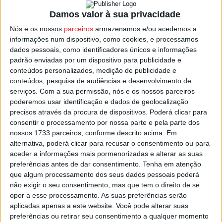
Nos critérios do IPMA, o nível laranja em Viseu é emitido
Damos valor à sua privacidade
sempre que a temperatura máxima atinge os 39 a 40
Nós e os nossos
parceiros
armazenamos e/ou acedemos a
graus, mas o alerta é genérico para o distrito pelo que
informações num dispositivo, como cookies, e processamos
haverá zonas onde a temperatura poderá ser mais
dados pessoais, como identificadores únicos e informações
padrão enviadas por um dispositivo para publicidade e
elevada, como é o caso de
Tabuaço
,
São Pedro do Sul
e
conteúdos personalizados, medição de publicidade e
Mortágua
, com máxima prevista de 43 graus, e de
conteúdos, pesquisa de audiências e desenvolvimento de
Armamar
,
Tondela
,
Vouzela
e
Carregal do Sal
, que
serviços.
Com a sua permissão, nós e os nossos parceiros
podem hoje chegar aos 42 graus.
poderemos usar identificação e dados de geolocalização
precisos através da procura de dispositivos. Poderá clicar para
consentir o processamento por nossa parte e pela parte dos
Esta situação resulta de uma massa de ar muito quente e
nossos 1733 parceiros, conforme descrito acima. Em
seca, originária no norte de África, que irá persistir até
alternativa, poderá clicar para recusar o consentimento ou para
sexta-feira, com valores de temperatura acima ou muito
aceder a informações mais pormenorizadas e alterar as suas
preferências antes de dar consentimento.
Tenha em atenção
acima da média, com exceção do litoral.
que algum processamento dos seus dados pessoais poderá
não exigir o seu consentimento, mas que tem o direito de se
Esta e outras notícias para ouvir na Estação Diária – 96.8
opor a esse processamento. As suas preferências serão
FM ou em
www.968.fm
.
aplicadas apenas a este website. Você pode alterar suas
preferências ou retirar seu consentimento a qualquer momento