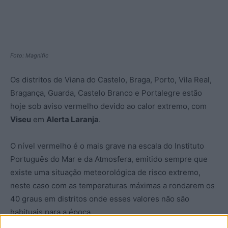
Foto: Magnific
Os distritos de Viana do Castelo, Braga, Porto, Vila Real,
Bragança, Guarda, Castelo Branco e Portalegre estão
hoje sob aviso vermelho devido ao calor extremo, com
Viseu
em
Alerta Laranja
.
O nível vermelho é o mais grave na escala do Instituto
Português do Mar e da Atmosfera, emitido sempre que
existe uma situação meteorológica de risco extremo,
neste caso com as temperaturas máximas a rondarem os
40 graus em distritos onde esses valores não são
habituais para a época.