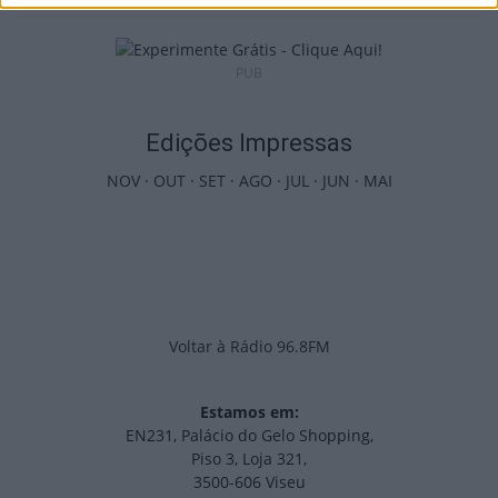
PUB
Edições Impressas
NOV
·
OUT
·
SET
·
AGO
·
JUL
·
JUN
·
MAI
Voltar à Rádio 96.8FM
Estamos em:
EN231, Palácio do Gelo Shopping,
Piso 3, Loja 321,
3500-606 Viseu