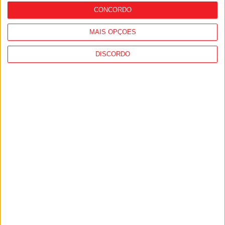
CONCORDO
MAIS OPÇÕES
DISCORDO
Viseu: GNR detém sete suspeitos por
furto de cobre na região