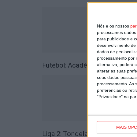
Nós e os nossos
par
processamos dados p
para publicidade e 
desenvolvimento de 
dados de geolocaliza
processamento por n
Futebol: Académico de Viseu 
alternativa, poderá
alterar as suas pref
seus dados pessoais
processamento. As s
preferências ou reti
"Privacidade" na part
MAIS OP
Liga 2: Tondela arranca época