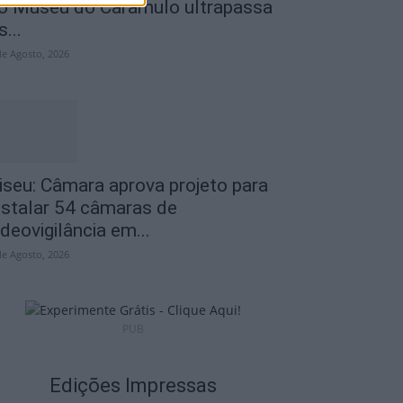
o Museu do Caramulo ultrapassa
s...
de Agosto, 2026
iseu: Câmara aprova projeto para
nstalar 54 câmaras de
ideovigilância em...
de Agosto, 2026
PUB
Edições Impressas