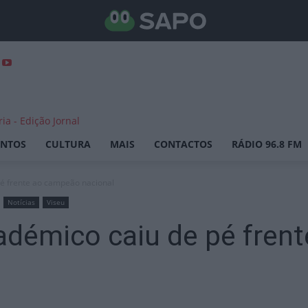
ENTOS
CULTURA
MAIS
CONTACTOS
RÁDIO 96.8 FM
pé frente ao campeão nacional
Notícias
Viseu
cadémico caiu de pé fren