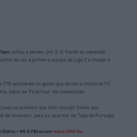
iseu
voltou a perder, por 3-0, frente ao campeão
sonho de ser a primeira equipa da Liga 2 a chegar à
a (79) assinaram os golos que deram a vitória ao FC
ia, palco da ‘Final Four’ da competição.
osta no primeiro dos dois ‘rounds’ frente aos
 de fevereiro, para os ‘quartos’ da Taça de Portugal.
ão Diária – 96.8 FM ou em
www.968.fm
.