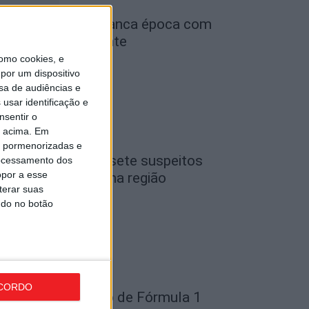
iga 2: Tondela arranca época com
eceção ao Amarante
omo cookies, e
de Agosto, 2026
por um dispositivo
sa de audiências e
usar identificação e
nsentir o
o acima. Em
is pormenorizadas e
iseu: GNR detém sete suspeitos
ocessamento dos
opor a esse
or furto de cobre na região
terar suas
de Agosto, 2026
ndo no botão
CORDO
ondela: Exposição de Fórmula 1