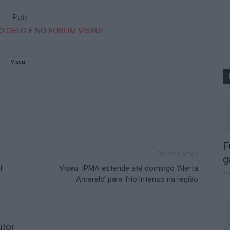
Pub
Viseu
F
Próximo artigo
g
l
Viseu: IPMA estende até domingo ‘Alerta
7 
Amarelo’ para frio intenso na região
utor