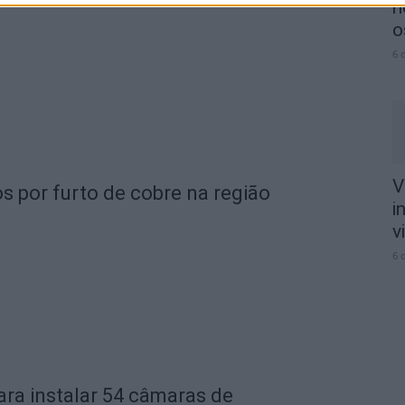
n
o
6 
V
s por furto de cobre na região
i
v
6 
ara instalar 54 câmaras de