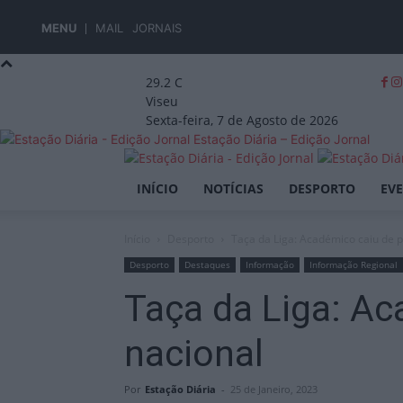
MENU
MAIL
JORNAIS
29.2
C
Viseu
Sexta-feira, 7 de Agosto de 2026
Estação Diária – Edição Jornal
INÍCIO
NOTÍCIAS
DESPORTO
EV
Início
Desporto
Taça da Liga: Académico caiu de 
Desporto
Destaques
Informação
Informação Regional
Taça da Liga: A
nacional
Por
Estação Diária
-
25 de Janeiro, 2023