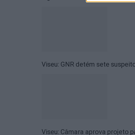
Viseu: GNR detém sete suspeito
Viseu: Câmara aprova projeto p