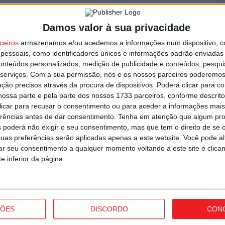
L
Damos valor à sua privacidade
r
ceiros
armazenamos e/ou acedemos a informações num dispositivo, c
7 
essoais, como identificadores únicos e informações padrão enviadas 
conteúdos personalizados, medição de publicidade e conteúdos, pesqui
serviços.
Com a sua permissão, nós e os nossos parceiros poderemos 
ção precisos através da procura de dispositivos. Poderá clicar para co
ossa parte e pela parte dos nossos 1733 parceiros, conforme descrit
garante avançado marroquino
 clicar para recusar o consentimento ou para aceder a informações ma
V
erências antes de dar consentimento.
Tenha em atenção que algum pr
 poderá não exigir o seu consentimento, mas que tem o direito de se 
p
uas preferências serão aplicadas apenas a este website. Você pode al
6 
rar seu consentimento a qualquer momento voltando a este site e clica
e inferior da página.
ÇÕES
DISCORDO
CON
T
 com receção ao Amarante