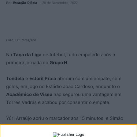
Por
Estação Diária
-
20 de Novembro, 2022
Foto: Gil Peres/ASF
Na
Taça da Liga
de futebol, tudo empatado após a
primeira jornada no
Grupo H
.
Tondela
e
Estoril
Praia
abriram com um empate, sem
golos, em jogo no Estádio João Cardoso, enquanto o
Académico
de Viseu
não segurou uma vantagem em
Torres Vedras e acabou por consentir o empate.
Yúri Arraújo abriu o marcador aos 15 minutos, e Simão
Rocha empatou para o
Torreense
aos 46.