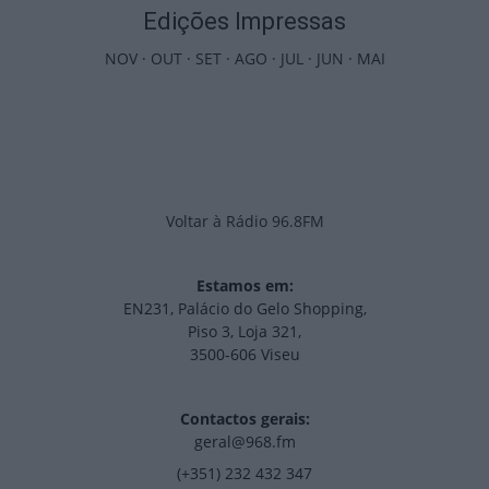
Edições Impressas
NOV
·
OUT
·
SET
·
AGO
·
JUL
·
JUN
·
MAI
Voltar à Rádio 96.8FM
Estamos em:
EN231, Palácio do Gelo Shopping,
Piso 3, Loja 321,
3500-606 Viseu
Contactos gerais:
geral@968.fm
(+351) 232 432 347