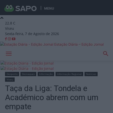
MENU
22.8
C
Viseu
Sexta-feira, 7 de Agosto de 2026
Estação Diária – Edição Jornal
Início
Desporto
Desporto
Destaques
Informação
Informação Regional
Notícias
Viseu
Taça da Liga: Tondela e
Académico abrem com um
empate