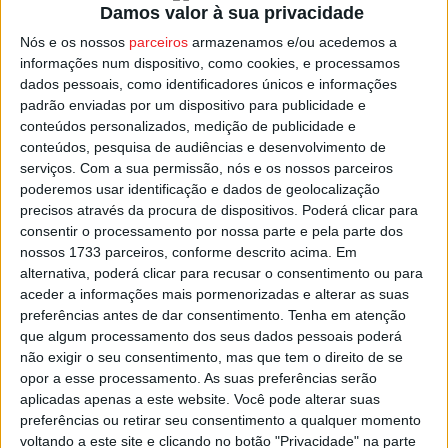
Damos valor à sua privacidade
Na próxima jornada, quinta-feira 01 de dezembro, o
Académico de Viseu recebe o Estoril Praia, em jogo com
Nós e os nossos
parceiros
armazenamos e/ou acedemos a
informações num dispositivo, como cookies, e processamos
início pelas 12:45, enquanto o Tondela folga.
dados pessoais, como identificadores únicos e informações
padrão enviadas por um dispositivo para publicidade e
Os ‘auriverdes’ jogam apenas dia 09 de dezembro em
conteúdos personalizados, medição de publicidade e
Famalicão
, pelas 20:45, em partida da 3.ª jornada do
conteúdos, pesquisa de audiências e desenvolvimento de
serviços.
Com a sua permissão, nós e os nossos parceiros
Grupo H.
poderemos usar identificação e dados de geolocalização
precisos através da procura de dispositivos. Poderá clicar para
Esta e outras notícias para ouvir na Estação Diária – 96.8
consentir o processamento por nossa parte e pela parte dos
FM ou em
www.968.fm
nossos 1733 parceiros, conforme descrito acima. Em
alternativa, poderá clicar para recusar o consentimento ou para
aceder a informações mais pormenorizadas e alterar as suas
Pub
preferências antes de dar consentimento.
Tenha em atenção
que algum processamento dos seus dados pessoais poderá
não exigir o seu consentimento, mas que tem o direito de se
opor a esse processamento. As suas preferências serão
TAGS
Académico de Viseu
Futebol
Taça da Liga
Tondela
aplicadas apenas a este website. Você pode alterar suas
preferências ou retirar seu consentimento a qualquer momento
voltando a este site e clicando no botão "Privacidade" na parte