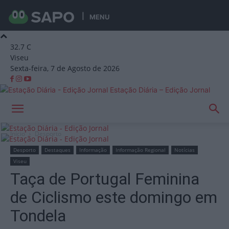
MENU
32.7
C
Viseu
Sexta-feira, 7 de Agosto de 2026
Estação Diária – Edição Jornal
Início
Desporto
Desporto
Destaques
Informação
Informação Regional
Notícias
Viseu
Taça de Portugal Feminina
de Ciclismo este domingo em
Tondela