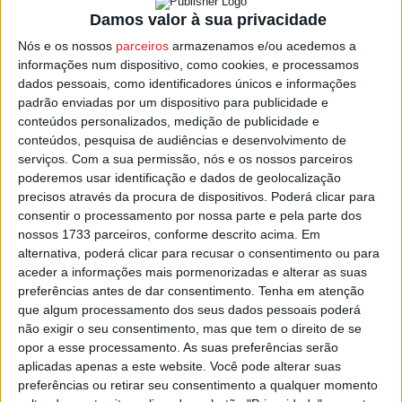
um total de 62 quilómetros, enquanto a corrida principal,
Damos valor à sua privacidade
nos escalões de elites e sub23, vai ter 86.2 quilómetros.
Nós e os nossos
parceiros
armazenamos e/ou acedemos a
informações num dispositivo, como cookies, e processamos
dados pessoais, como identificadores únicos e informações
A meta ficará instalada na Rua Amadeu Ferraz de
padrão enviadas por um dispositivo para publicidade e
Carvalho, junto ao pavilhão municipal de Tondela, com o
conteúdos personalizados, medição de publicidade e
traçado do percurso a circundar aquela zona da cidade.
conteúdos, pesquisa de audiências e desenvolvimento de
serviços.
Com a sua permissão, nós e os nossos parceiros
poderemos usar identificação e dados de geolocalização
Nesta prova de ciclismo feminino são esperadas em
precisos através da procura de dispositivos. Poderá clicar para
Tondela cerca de 150 atletas de Portugal e Espanha.
consentir o processamento por nossa parte e pela parte dos
nossos 1733 parceiros, conforme descrito acima. Em
Esta e outras notícias para ouvir na Estação Diária – 96.8
alternativa, poderá clicar para recusar o consentimento ou para
aceder a informações mais pormenorizadas e alterar as suas
FM ou em
www.968.fm
.
preferências antes de dar consentimento.
Tenha em atenção
que algum processamento dos seus dados pessoais poderá
Pub
não exigir o seu consentimento, mas que tem o direito de se
opor a esse processamento. As suas preferências serão
aplicadas apenas a este website. Você pode alterar suas
preferências ou retirar seu consentimento a qualquer momento
TAGS
Taça Portugal Ciclismo
Tondela