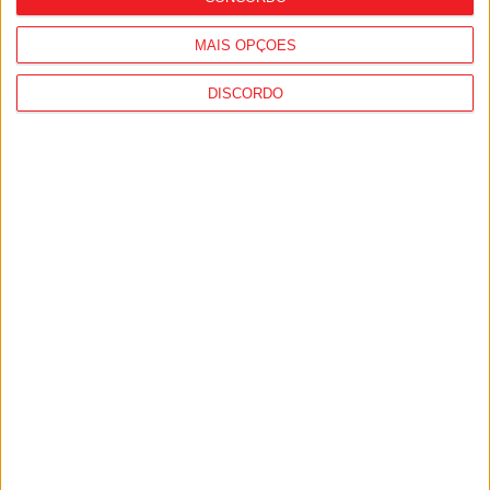
MAIS OPÇÕES
DISCORDO
Viseu: IP3 volta a estar cortado durante a
noite