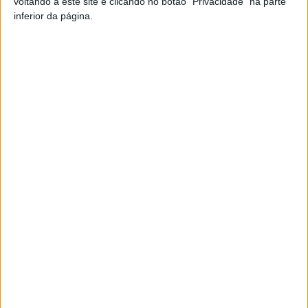
voltando a este site e clicando no botão "Privacidade" na parte
inferior da página.
Artigo anterior
Próximo artigo
Viseu: Grupo Visabeira compra
Lamego: Terceira edição da
empresa alemã do setor das
Corrida para a Vida
telecomunicações
ARTIGOS RELACIONADOS
Mais do autor