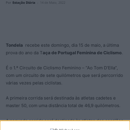
Por
Estação Diária
-
14 de Maio, 2022
Tondela
recebe este domingo, dia 15 de maio, a última
prova do ano da T
aça de Portugal Feminina de Ciclismo
.
É o 1.º Circuito de Ciclismo Feminino – “Ao Tom D’Ella”,
com um circuito de sete quilómetros que será percorrido
várias vezes pelas ciclistas.
A primeira corrida será destinada às atletas cadetes e
master 50, com uma distância total de 46,9 quilómetros.
A segunda corrida será destinada às atletas dos escalões
juniores, master 30 e master 40, que terão de percorrer