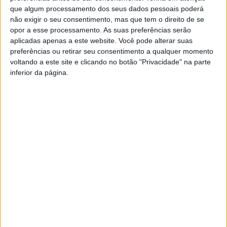
que algum processamento dos seus dados pessoais poderá
não exigir o seu consentimento, mas que tem o direito de se
opor a esse processamento. As suas preferências serão
aplicadas apenas a este website. Você pode alterar suas
preferências ou retirar seu consentimento a qualquer momento
voltando a este site e clicando no botão "Privacidade" na parte
inferior da página.
Viseu: ‘A Voz do Rock’ comemoram 10 anos
e com convidadas...
Estação Diária
-
1 de Outubro, 2024