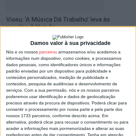
Viseu: ‘A Música Dá Trabalho’ leva às
escolas A Voz do...
Estação Diária
-
7 de Abril, 2026
Damos valor à sua privacidade
Nós e os nossos
parceiros
armazenamos e/ou acedemos a
informações num dispositivo, como cookies, e processamos
dados pessoais, como identificadores únicos e informações
padrão enviadas por um dispositivo para publicidade e
conteúdos personalizados, medição de publicidade e
conteúdos, pesquisa de audiências e desenvolvimento de
serviços.
Com a sua permissão, nós e os nossos parceiros
poderemos usar identificação e dados de geolocalização
precisos através da procura de dispositivos. Poderá clicar para
Viseu: Alunos do curso de TAS da Emídio
consentir o processamento por nossa parte e pela parte dos
Navarro organizam evento...
nossos 1733 parceiros, conforme descrito acima. Em
alternativa, poderá clicar para recusar o consentimento ou para
Estação Diária
-
26 de Março, 2025
aceder a informações mais pormenorizadas e alterar as suas
preferências antes de dar consentimento.
Tenha em atenção