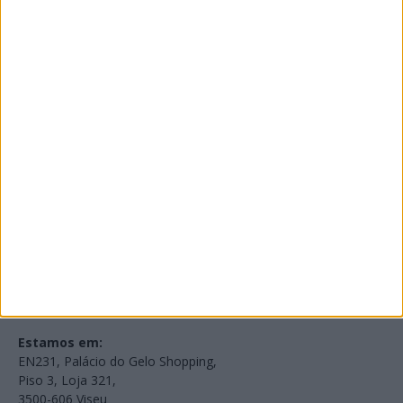
PUB
Edições Impressas
NOV
·
OUT
·
SET
·
AGO
·
JUL
·
JUN
·
MAI
Voltar à Rádio 96.8FM
Estamos em:
EN231, Palácio do Gelo Shopping,
Piso 3, Loja 321,
3500-606 Viseu