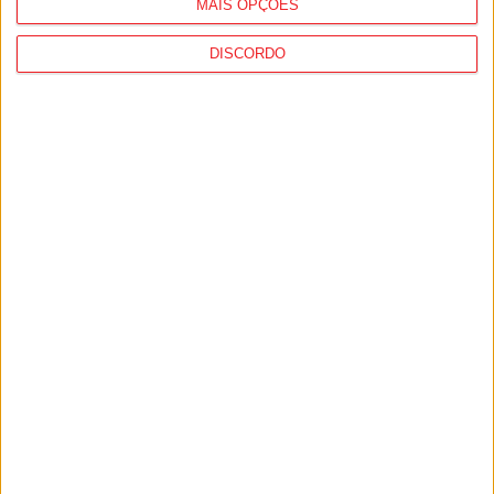
MAIS OPÇÕES
DISCORDO
Incêndios: Viseu é o segundo distrito do
país com mais área...
7 de Agosto, 2026
Futebol: Jogadores do Académico e
Tondela vão exibir distinções oficiais nas...
7 de Agosto, 2026
PUB