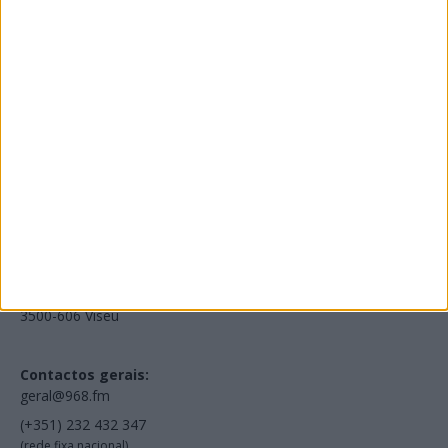
Edições Impressas
NOV
·
OUT
·
SET
·
AGO
·
JUL
·
JUN
·
MAI
Voltar à Rádio 96.8FM
Estamos em:
EN231, Palácio do Gelo Shopping,
Piso 3, Loja 321,
3500-606 Viseu
Contactos gerais:
geral@968.fm
(+351) 232 432 347
(rede fixa nacional)