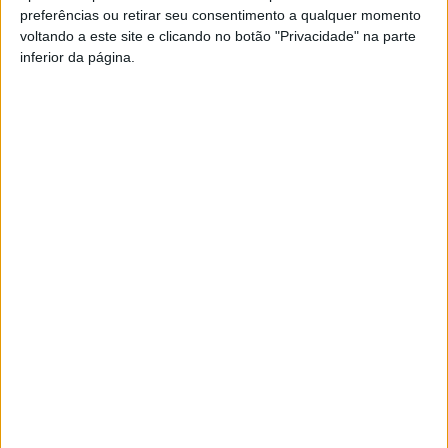
preferências ou retirar seu consentimento a qualquer momento
PUB
voltando a este site e clicando no botão "Privacidade" na parte
inferior da página.
Siga-nos nas redes sociais!
Facebook
Instagram
YouTube
DESTAQUES
Futebol: Ligas profissionais com novas
regras para a temporada 2026/27
8 de Agosto, 2026