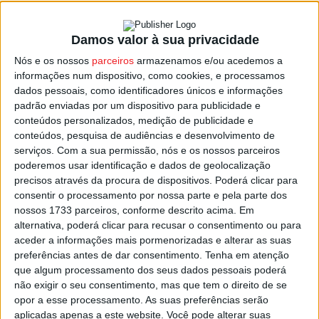
Damos valor à sua privacidade
Associação de Futebol de Viseu inaugurou
Nós e os nossos
parceiros
armazenamos e/ou acedemos a
Academia de Futebol em Mundão
informações num dispositivo, como cookies, e processamos
Estação Diária
-
21 de Março, 2022
dados pessoais, como identificadores únicos e informações
padrão enviadas por um dispositivo para publicidade e
conteúdos personalizados, medição de publicidade e
conteúdos, pesquisa de audiências e desenvolvimento de
serviços.
Com a sua permissão, nós e os nossos parceiros
poderemos usar identificação e dados de geolocalização
precisos através da procura de dispositivos. Poderá clicar para
consentir o processamento por nossa parte e pela parte dos
nossos 1733 parceiros, conforme descrito acima. Em
alternativa, poderá clicar para recusar o consentimento ou para
aceder a informações mais pormenorizadas e alterar as suas
preferências antes de dar consentimento.
Tenha em atenção
que algum processamento dos seus dados pessoais poderá
não exigir o seu consentimento, mas que tem o direito de se
opor a esse processamento. As suas preferências serão
aplicadas apenas a este website. Você pode alterar suas