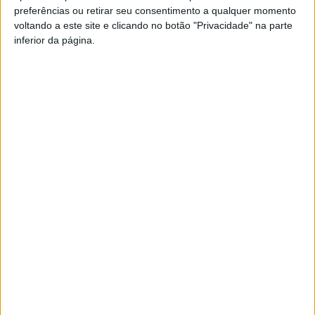
preferências ou retirar seu consentimento a qualquer momento
PUB
voltando a este site e clicando no botão "Privacidade" na parte
inferior da página.
Siga-nos nas redes sociais!
Facebook
Instagram
YouTube
DESTAQUES
Viseu: Câmara aprova projeto para instalar
54 câmaras de videovigilância em...
6 de Agosto, 2026