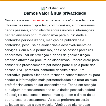
Damos valor à sua privacidade
Nelas: Previsão de mau tempo adia ‘Águas
Nós e os nossos
parceiros
armazenamos e/ou acedemos a
de Março’
informações num dispositivo, como cookies, e processamos
Estação Diária
-
6 de Março, 2024
dados pessoais, como identificadores únicos e informações
padrão enviadas por um dispositivo para publicidade e
conteúdos personalizados, medição de publicidade e
conteúdos, pesquisa de audiências e desenvolvimento de
serviços.
Com a sua permissão, nós e os nossos parceiros
poderemos usar identificação e dados de geolocalização
precisos através da procura de dispositivos. Poderá clicar para
consentir o processamento por nossa parte e pela parte dos
nossos 1731 parceiros, conforme descrito acima. Em
alternativa, poderá clicar para recusar o consentimento ou para
aceder a informações mais pormenorizadas e alterar as suas
preferências antes de dar consentimento.
Tenha em atenção
que algum processamento dos seus dados pessoais poderá
não exigir o seu consentimento, mas que tem o direito de se
opor a esse processamento. As suas preferências serão
aplicadas apenas a este website. Você pode alterar suas