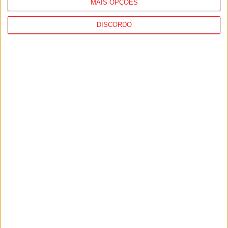
MAIS OPÇÕES
DISCORDO
Lamego: Youth Cup junta futsal, andebol e
voleibol em três dias...
6 de Agosto, 2026
Futebol: Académico de Viseu oficializou
contratação de Andro Babić
6 de Agosto, 2026
PUB