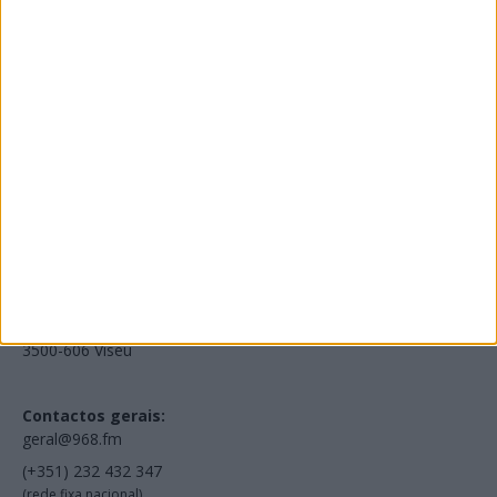
Edições Impressas
NOV
·
OUT
·
SET
·
AGO
·
JUL
·
JUN
·
MAI
Voltar à Rádio 96.8FM
Estamos em:
EN231, Palácio do Gelo Shopping,
Piso 3, Loja 321,
3500-606 Viseu
Contactos gerais:
geral@968.fm
(+351) 232 432 347
(rede fixa nacional)